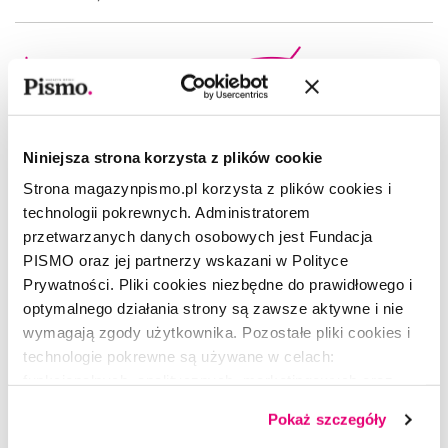
Niniejsza strona korzysta z plików cookie
Strona magazynpismo.pl korzysta z plików cookies i
technologii pokrewnych. Administratorem
przetwarzanych danych osobowych jest Fundacja
PISMO oraz jej partnerzy wskazani w Polityce
Prywatności. Pliki cookies niezbędne do prawidłowego i
optymalnego działania strony są zawsze aktywne i nie
wymagają zgody użytkownika. Pozostałe pliki cookies i
technologie pokrewne są używane w celach:
funkcjonalnych, analitycznych, marketingowych oraz
prezentowania spersonalizowanych treści. Wyrażając
Pokaż szczegóły
POEZJA
dobrowolną zgodę na pliki cookies i technologie