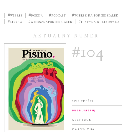
#wiersz
#poezja
#podcast
#wiersz na poniedziałek
#liryka
#WierszNaPoniedziałek
#Justyna Kulikowska
AKTUALNY NUMER
#104
Spis treści
Prenumeruj
Archiwum
Darowizna