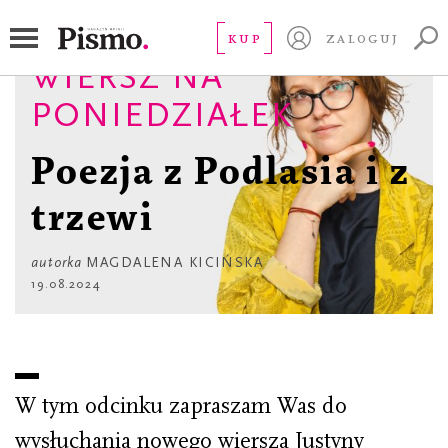
KUP
ZALOGUJ
WIERSZ NA
PONIEDZIAŁEK
Poezja z Podlasia i z
trzewi
autorka
MAGDALENA KICIŃSKA
19.08.2024
W tym odcinku zapraszam Was do
wysłuchania nowego wiersza Justyny