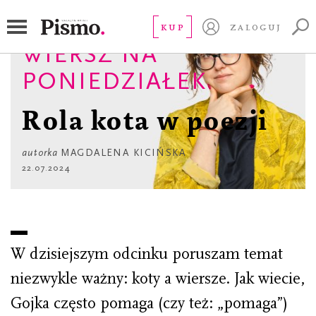
KUP
ZALOGUJ
WIERSZ NA
PONIEDZIAŁEK
Rola kota w poezji
autorka
MAGDALENA KICIŃSKA
22.07.2024
W dzisiejszym odcinku poruszam temat
niezwykle ważny: koty a wiersze. Jak wiecie,
Gojka często pomaga (czy też: „pomaga”)