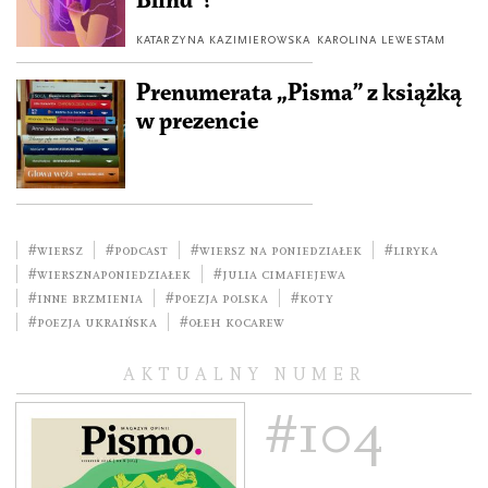
Blind”?
KATARZYNA KAZIMIEROWSKA
KAROLINA LEWESTAM
Prenumerata „Pisma” z książką
w prezencie
#wiersz
#podcast
#wiersz na poniedziałek
#liryka
#WierszNaPoniedziałek
#Julia Cimafiejewa
#Inne Brzmienia
#poezja polska
#koty
#poezja ukraińska
#Ołeh Kocarew
AKTUALNY NUMER
#104