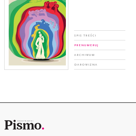
Spis treści
Prenumeruj
Archiwum
Darowizna