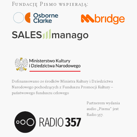
Fundację Pismo
wspierają:
Dofinansowano ze środków Ministra Kultury i Dziedzictwa
Narodowego pochodzących z Funduszu Promocji Kultury –
państwowego funduszu celowego
Partnerem wydania
audio „Pisma” jest
Radio 357.