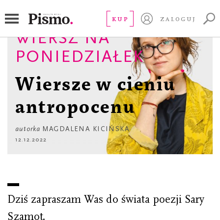
KUP
ZALOGUJ
WIERSZ NA
PONIEDZIAŁEK
Wiersze w cieniu
antropocenu
autorka
MAGDALENA KICIŃSKA
12.12.2022
Dziś zapraszam Was do świata poezji Sary
Szamot.