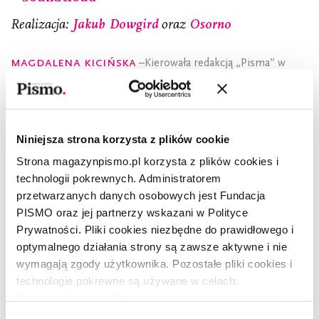
Realizacja:
Jakub Dowgird
oraz
Osorno
Magdalena Kicińska
–Kierowała redakcją „Pisma” w
latach 2019–2024. Wiceprzewodnicząca Rady Polskich
Mediów, członkini Press Club Polska. Reporterka, laureatka
m.in. Nagrody Literackiej m.st. Warszawy. Autorka książek,
m.in.:
Pani Stefa
i
Dom w butelce. Rozmowy z Dorosłymi
Niniejsza strona korzysta z plików cookie
Dziećmi Alkoholików
(wspólnie z Agnieszką Jucewicz). Jurorka
Poznańskiej Nagrody Literackiej. Kuratorka (wraz z
Strona magazynpismo.pl korzysta z plików cookies i
Małgorzatą Lebdą) Festiwalu Europejski Poeta Wolności.
technologii pokrewnych. Administratorem
Wykładowczyni Polskiej Szkoły Reportażu.
przetwarzanych danych osobowych jest Fundacja
PISMO oraz jej partnerzy wskazani w Polityce
Prywatności. Pliki cookies niezbędne do prawidłowego i
optymalnego działania strony są zawsze aktywne i nie
wymagają zgody użytkownika. Pozostałe pliki cookies i
POLECAMY
technologie pokrewne są używane w celach:
Zamów wydanie specjalne
funkcjonalnych, analitycznych, marketingowych oraz
prezentowania spersonalizowanych treści. Wyrażając
„Wokół miłości”