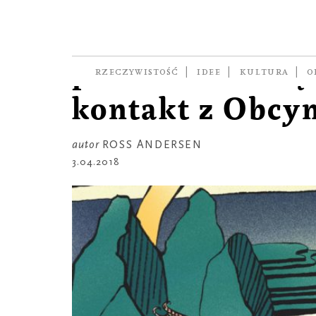
REPORTAŻ
A jeśli to Chiny
pierwsze nawią
RZECZYWISTOŚĆ
IDEE
KULTURA
O
kontakt z Obcy
autor
ROSS ANDERSEN
3.04.2018