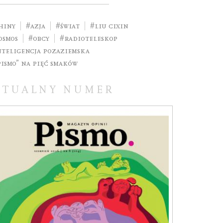
hiny
#Azja
#świat
#Liu Cixin
osmos
#Obcy
#radioteleskop
nteligencja pozaziemska
Pismo” na Pięć Smaków
KTUALNY NUMER