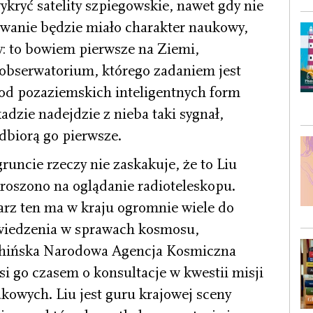
wykryć satelity szpiegowskie, nawet gdy nie
owanie będzie miało charakter naukowy,
y: to bowiem pierwsze na Ziemi,
bserwatorium, którego zadaniem jest
od pozaziemskich inteligentnych form
kadzie nadejdzie z nieba taki sygnał,
dbiorą go pierwsze.
runcie rzeczy nie zaskakuje, że to Liu
roszono na oglądanie radioteleskopu.
arz ten ma w kraju ogromnie wiele do
iedzenia w sprawach kosmosu,
hińska Narodowa Agencja Kosmiczna
si go czasem o konsultacje w kwestii misji
kowych. Liu jest guru krajowej sceny