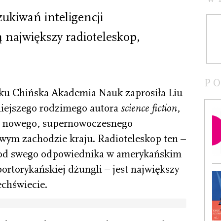
ukiwań inteligencji
 największy radioteleskop,
P
oku Chińska Akademia Nauk zaprosiła Liu
niejszego rodzimego autora
science fiction
,
ej nowego, supernowoczesnego
wym zachodzie kraju. Radioteleskop ten –
 od swego odpowiednika w amerykańskim
rtorykańskiej dżungli – jest największy
echświecie.