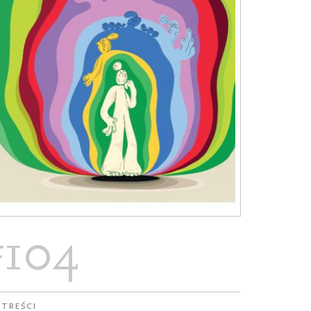
#104
 treści