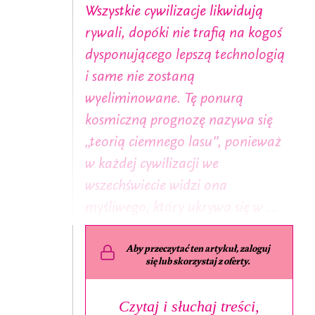
Wszystkie cywilizacje likwidują
rywali, dopóki nie trafią na kogoś
dysponującego lepszą technologią
i same nie zostaną
wyeliminowane. Tę ponurą
kosmiczną prognozę nazywa się
„teorią ciemnego lasu”, ponieważ
w każdej cywilizacji we
wszechświecie widzi ona
myśliwego, który ukrywa się w …
Aby przeczytać ten artykuł, zaloguj
się lub skorzystaj z oferty.
Czytaj i słuchaj treści,