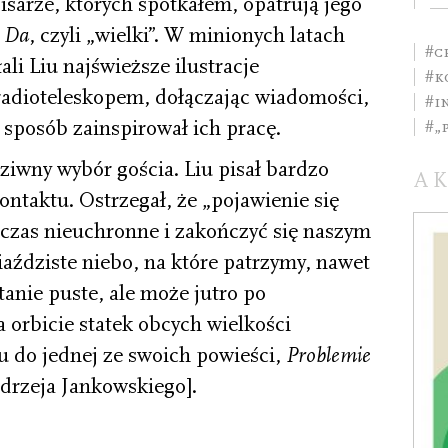
pisarze, których spotkałem, opatrują jego
m
Da
, czyli „wielki”. W minionych latach
#C
ali Liu najświeższe ilustracje
#k
radioteleskopem, dołączając wiadomości,
#i
 sposób zainspirował ich pracę.
#„
dziwny wybór gościa. Liu pisał bardzo
A
ontaktu. Ostrzegał, że „pojawienie się
czas nieuchronne i zakończyć się naszym
aździste niebo, na które patrzymy, nawet
stanie puste, ale może jutro po
orbicie statek obcych wielkości
u do jednej ze swoich powieści,
Problemie
drzeja Jankowskiego].