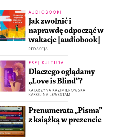
AUDIOBOOKI
Jak zwolnić i
naprawdę odpocząć w
wakacje [audiobook]
REDAKCJA
ESEJ KULTURA
Dlaczego oglądamy
„Love is Blind”?
KATARZYNA KAZIMIEROWSKA
KAROLINA LEWESTAM
Prenumerata „Pisma”
z książką w prezencie