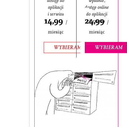
dostęp do
wydanie,
aplikacji
dostęp online
i serwisu
do aplikacji
14,99
24,99
i serwisu
/
/
miesiąc
miesiąc
WYBIERAM
WYBIERAM