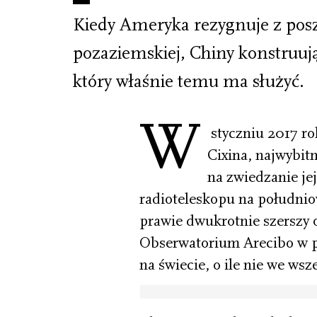
Kiedy Ameryka rezygnuje z posz
pozaziemskiej, Chiny konstruują
który właśnie temu ma służyć.
W
styczniu 2017 r
Cixina, najwybit
na zwiedzanie j
radioteleskopu na południo
prawie dwukrotnie szerszy
Obserwatorium Arecibo w po
na świecie, o ile nie we wsz