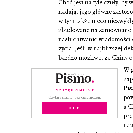
Choć jest na tyle czuły, by 
nadają, jego główne zastos
w tym także nieco niezwykł
zbudowane na zamówienie o
nasłuchiwanie wiadomości 
życia. Jeśli w najbliższej de
bardzo możliwe, że Chiny o
W g
zap
Pis
DOSTĘP ONLINE
pow
Czytaj i słuchaj bez ograniczeń.
a C
Kup
pro
nau