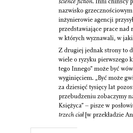
science fiction
. Inni chińscy 
nazwisko grzecznościowy
inżynierowie agencji przysył
przedstawiające prace nad 
w których wyznawali, w jaki
Z drugiej jednak strony to 
wiele o ryzyku pierwszego k
tego Innego” może być wów
wyginięciem. „Być może gwi
za dziesięć tysięcy lat pozo
przebudzeniu zobaczymy na 
Księżyca” – pisze w posłowi
trzech ciał
[w przekładzie An