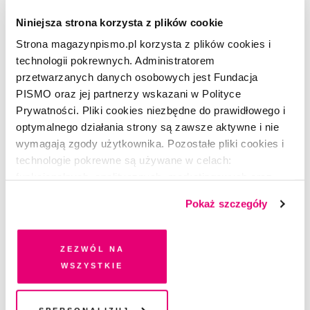
Nagrodę Conrada.
Niniejsza strona korzysta z plików cookie
Strona magazynpismo.pl korzysta z plików cookies i
technologii pokrewnych. Administratorem
przetwarzanych danych osobowych jest Fundacja
CZYTAJ TAKŻE
PISMO oraz jej partnerzy wskazani w Polityce
Prywatności. Pliki cookies niezbędne do prawidłowego i
optymalnego działania strony są zawsze aktywne i nie
wymagają zgody użytkownika. Pozostałe pliki cookies i
technologie pokrewne są używane w celach:
funkcjonalnych, analitycznych, marketingowych oraz
prezentowania spersonalizowanych treści. Wyrażając
Pokaż szczegóły
dobrowolną zgodę na pliki cookies i technologie
pokrewne, zgadzasz się na przechowywanie informacji
na Twoim urządzeniu końcowym lub dostęp do niego i
Zezwól na
przetwarzanie danych. Zgodę na wszystkie lub niektóre
wszystkie
pliki cookies i technologie pokrewne możesz w każdej
chwili wycofać lub ponowić w zakładce "Ustawienia
plików cookie". Wycofanie zgody nie wpływa na
Spersonalizuj