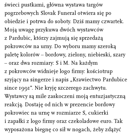
świeci pustkami, główna wystawa targów
pogrzebowych Slovak Funeral otwiera się po
obiedzie i potrwa do soboty. Dziś mamy czwartek.
Moją uwagę przykuwa dwóch wystawców
z Pardubic, którzy zajmują się sprzedażą
pokrowców na urny. Do wyboru mamy szeroką
paletę kolorów – bordowy, zielony, niebieski, szary
– oraz dwa rozmiary: S i M. Na każdym
z pokrowców widnieje logo firmy: kościotrup
szyjący na singerze i napis „Krawiectwo Pardubice
since 1991”. Nie kryję szczerego zachwytu.
Wystawcy są mile zaskoczeni moją entuzjastyczną
reakcją. Dostaję od nich w prezencie bordowy
pokrowiec na urnę w rozmiarze S, cukierki
i zapałki z logo firmy oraz czekoladowe euro. Tak
wyposażona biegnę co sił w nogach, żeby zdążyć