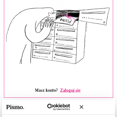
Masz konto?
Zaloguj się
Weronika Gogola
–(ur. 1988), pisarka i tłumaczka. W
2018 roku za debiutancką książkę Po trochu otrzymała