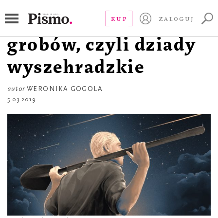
REPORTAŻ
Konkurs kopania
KUP
ZALOGUJ
grobów, czyli dziady
wyszehradzkie
autor
WERONIKA GOGOLA
5.03.2019