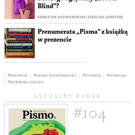
Blind”?
KATARZYNA KAZIMIEROWSKA
KAROLINA LEWESTAM
Prenumerata „Pisma” z książką
w prezencie
#reportaż
#Grupa Wyszehradzka
#pogrzeb
#Słowacja
#Weronika Gogola
AKTUALNY NUMER
#104