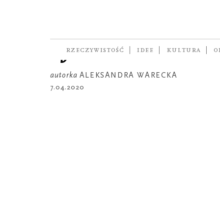
REPORTAŻ
Mój kraj utrudn
życie
RZECZYWISTOŚĆ
IDEE
KULTURA
O
autorka
ALEKSANDRA WARECKA
7.04.2020