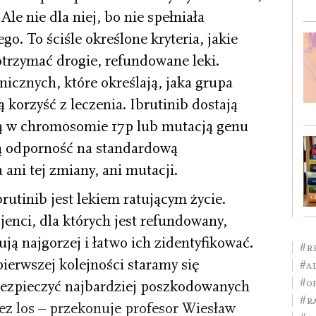
Ale nie dla niej, bo nie spełniała
. To ściśle określone kryteria, jakie
otrzymać drogie, refundowane leki.
nicznych, które określają, jaka grupa
 korzyść z leczenia. Ibrutinib dostają
ną w chromosomie 17p lub mutacją genu
ą odporność na standardową
 ani tej zmiany, ani mutacji.
brutinib jest lekiem ratującym życie.
jenci, dla których jest refundowany,
ują najgorzej i łatwo ich zidentyfikować.
#r
ierwszej kolejności staramy się
#A
#o
ezpieczyć najbardziej poszkodowanych
#r
ez los – przekonuje profesor Wiesław