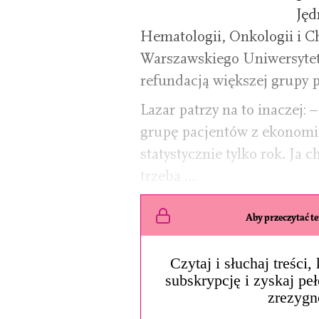
Jęd
Hematologii, Onkologii i 
Warszawskiego Uniwersytet
refundacją większej grupy 
Lazar patrzy na to inaczej:
grupę pacjentów z ekonomi
statystycznie tylko rok. Ja 
trzeba …
Aby przeczytać ten
Czytaj i słuchaj treści
subskrypcję i zyskaj pe
zrezygn