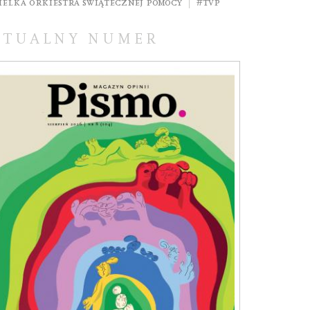
ielka Orkiestra Świątecznej Pomocy
#TVP
KTUALNY NUMER