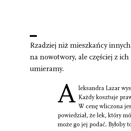
Rzadziej niż mieszkańcy innyc
na nowotwory, ale częściej z ic
umieramy.
A
leksandra Lazar wys
Każdy kosztuje praw
W cenę wliczona jes
powiedział, że lek, który mó
może go jej podać. Byłoby 