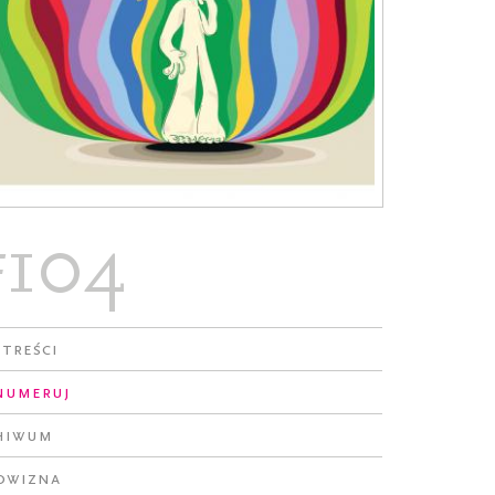
#104
 treści
numeruj
hiwum
owizna