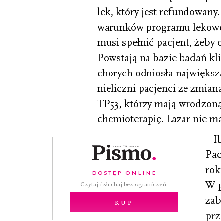
lek, który jest refundowany. 
warunków programu lekowego
musi spełnić pacjent, żeby 
Powstają na bazie badań kli
chorych odniosła największą
nieliczni pacjenci ze zmia
TP53, którzy mają wrodzon
chemioterapię. Lazar nie ma
– I
Pac
rok
DOSTĘP ONLINE
W p
Czytaj i słuchaj bez ograniczeń.
zab
Kup
prz