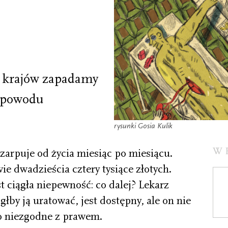
h krajów zapadamy
h powodu
rysunki Gosia Kulik
W
zarpuje od życia miesiąc po miesiącu.
ie dwadzieścia cztery tysiące złotych.
t ciągła niepewność: co dalej? Lekarz
głby ją uratować, jest dostępny, ale on nie
to niezgodne z prawem.