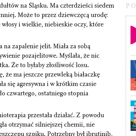
ydułtów na Śląsku. Ma czterdzieści siedem
P
ć mniej. Może to przez dziewczęcą urodę:
 włosy i wielkie, niebieskie oczy, które
 na zapalenie jelit. Miała za sobą
ywienie pozajelitowe. Myślała, że nic
tka. Że to byłaby złośliwość losu.
ę, że ma jeszcze przewleką białaczkę
ła się agresywna i w krótkim czasie
do czwartego, ostatniego stopnia
ioterapia przestała działać. Z powodu
gła otrzymać silniejszej chemii, nie
zeszczepu szpiku. Potrzebny był ibrutinib,