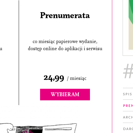
Prenumerata
co miesiąc papierowe wydanie,
su
dostęp online do aplikacji i serwisu
24,99
/ miesiąc
Spis
WYBIERAM
Pre
Arc
Dar