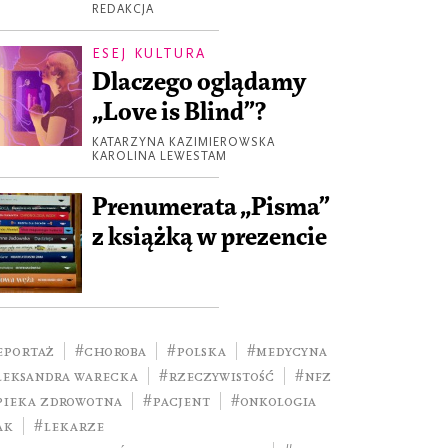
REDAKCJA
ESEJ KULTURA
Dlaczego oglądamy
„Love is Blind”?
KATARZYNA KAZIMIEROWSKA
KAROLINA LEWESTAM
Prenumerata „Pisma”
z książką w prezencie
eportaż
#choroba
#Polska
#medycyna
leksandra Warecka
#rzeczywistość
#NFZ
pieka zdrowotna
#pacjent
#onkologia
ak
#lekarze