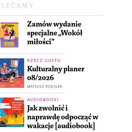
OLECAMY
Zamów wydanie
specjalne „Wokół
miłości”
RZECZ GUSTU
Kulturalny planer
08/2026
MATEUSZ ROESLER
AUDIOBOOKI
Jak zwolnić i
naprawdę odpocząć w
wakacje [audiobook]