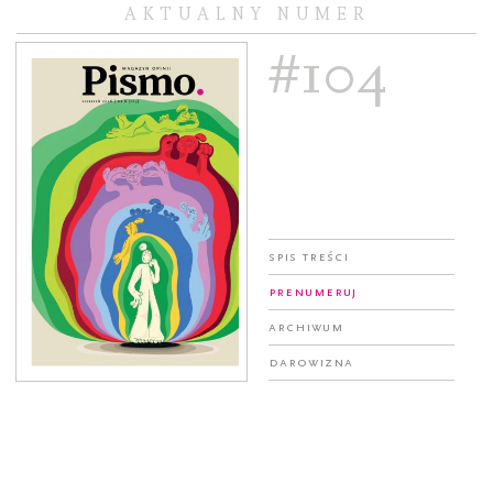
AKTUALNY NUMER
#104
Spis treści
Prenumeruj
Archiwum
Darowizna