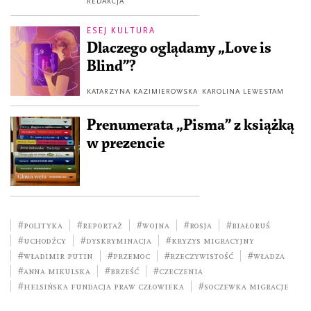
REDAKCJA
ESEJ KULTURA
Dlaczego oglądamy „Love is
Blind”?
KATARZYNA KAZIMIEROWSKA
KAROLINA LEWESTAM
Prenumerata „Pisma” z książką
w prezencie
#polityka
#reportaż
#wojna
#Rosja
#Białoruś
#uchodźcy
#dyskryminacja
#kryzys migracyjny
#Władimir Putin
#przemoc
#rzeczywistość
#władza
#Anna Mikulska
#Brześć
#Czeczenia
#Helsińska Fundacja Praw Człowieka
#Soczewka migracje