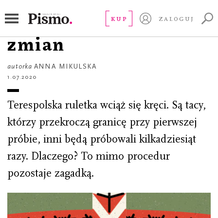
REPORTAŻ
Na wschodzie bez
KUP
ZALOGUJ
zmian
autorka
ANNA MIKULSKA
1.07.2020
Terespolska ruletka wciąż się kręci. Są tacy,
którzy przekroczą granicę przy pierwszej
próbie, inni będą próbowali kilkadziesiąt
razy. Dlaczego? To mimo procedur
pozostaje zagadką.