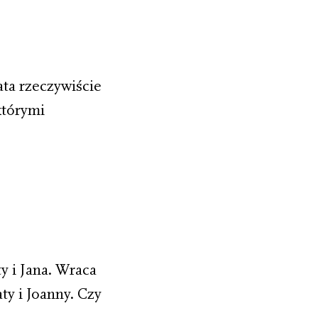
ta rzeczywiście
którymi
y i Jana. Wraca
y i Joanny. Czy