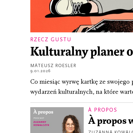
RZECZ GUSTU
Kulturalny planer 
MATEUSZ ROESLER
9.01.2026
Co miesiąc wyrwę kartkę ze swojego p
wydarzeń kulturalnych, na które war
À PROPOS
À propos w
ZUZANNA KOWAL