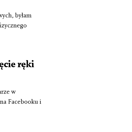
wych, byłam
fizycznego
cie ręki
arze w
 na Facebooku i