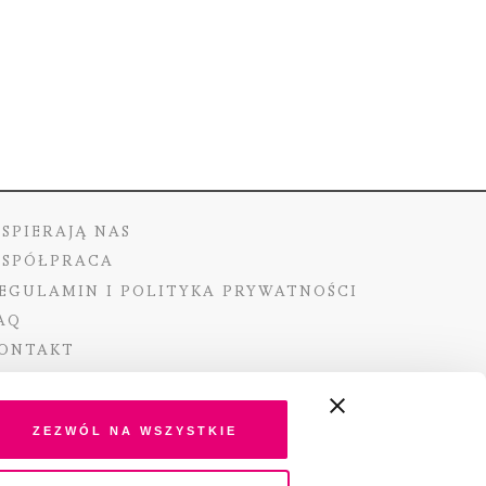
SPIERAJĄ NAS
SPÓŁPRACA
EGULAMIN I POLITYKA PRYWATNOŚCI
AQ
ONTAKT
Zezwól na wszystkie
ano ze środków Ministra Kultury i Dziedzictwa