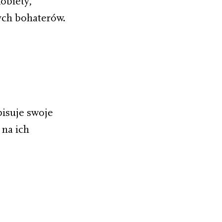
obiety,
ych bohaterów.
pisuje swoje
 na ich