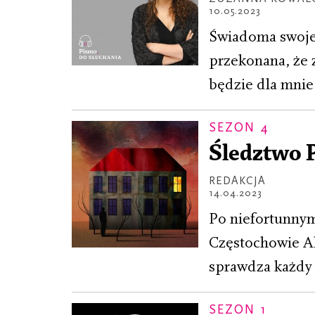
10.05.2023
Świadoma swoje
przekonana, że 
będzie dla mni
SEZON 4
Śledztwo P
REDAKCJA
14.04.2023
Po niefortunnym
Częstochowie Al
sprawdza każdy s
SEZON 1