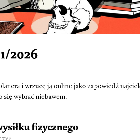
01/2026
lanera i wrzucę ją online jako zapowiedź najci
to się wybrać niebawem.
ysiłku fizycznego
CZYK