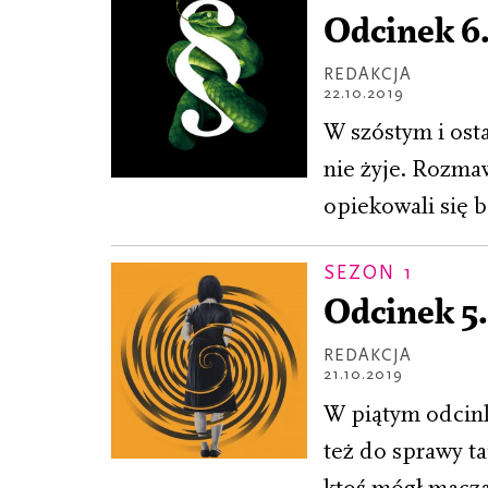
Odcinek 6.
REDAKCJA
22.10.2019
W szóstym i ost
nie żyje. Rozmaw
opiekowali się b
SEZON 1
Odcinek 5.
REDAKCJA
21.10.2019
W piątym odcink
też do sprawy t