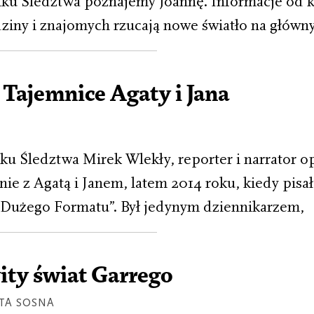
ku Śledztwa poznajemy Joannę. Informacje od k
dziny i znajomych rzucają nowe światło na główn
 Tajemnice Agaty i Jana
u Śledztwa Mirek Wlekły, reporter i narrator o
ie z Agatą i Janem, latem 2014 roku, kiedy pisał
 „Dużego Formatu”. Był jedynym dziennikarzem,
ty świat Garrego
TA SOSNA