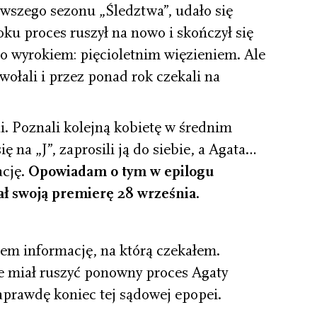
rwszego sezonu „Śledztwa”, udało się
ku proces ruszył na nowo i skończył się
 wyrokiem: pięcioletnim więzieniem. Ale
wołali i przez ponad rok czekali na
i. Poznali kolejną kobietę w średnim
ę na „J”, zaprosili ją do siebie, a Agata…
ację.
Opowiadam o tym w epilogu
ał swoją premierę 28 września
.
łem informację, na którą czekałem.
e miał ruszyć ponowny proces Agaty
 naprawdę koniec tej sądowej epopei.