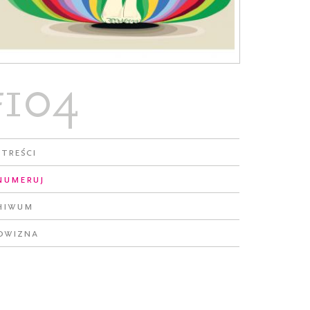
#104
 treści
numeruj
hiwum
owizna