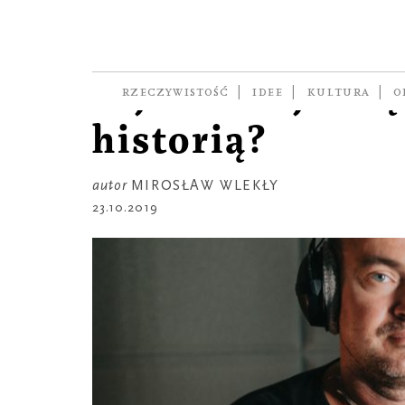
SEZON 1
Ile można się
zajmować jedną
RZECZYWISTOŚĆ
IDEE
KULTURA
O
historią?
autor
MIROSŁAW WLEKŁY
23.10.2019