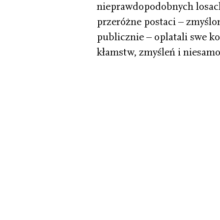
nieprawdopodobnych losach 
przeróżne postaci – zmyślo
publicznie – oplatali swe ko
kłamstw, zmyśleń i niesamow