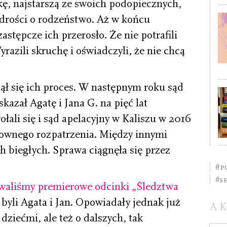
kę, najstarszą ze swoich podopiecznych,
zdrości o rodzeństwo. Aż w końcu
zastępcze ich przerosło. Że nie potrafili
razili skruchę i oświadczyli, że nie chcą
ł się ich proces. W następnym roku sąd
azał Agatę i Jana G. na pięć lat
ali się i sąd apelacyjny w Kaliszu w 2016
nownego rozpatrzenia. Między innymi
 biegłych. Sprawa ciągnęła się przez
#p
#s
owaliśmy premierowe odcinki „Śledztwa
 byli Agata i Jan. Opowiadały jednak już
A
 dziećmi, ale też o dalszych, tak