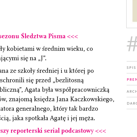
 sezonu Śledztwa Pisma
<<<
ły kobietami w średnim wieku, co
ącymi się na „J”.
Spis
ana ze szkoły średniej i u której po
Pre
chronili się przed „bezlitosną
ubliczną”, Agata była współpracowniczką
Arc
tów, znajomą księdza Jana Kaczkowskiego,
Dar
atora generalnego, który tak bardzo
cią, jaka spotkała Agatę i jej męża.
zy reporterski serial podcastow
y <<<