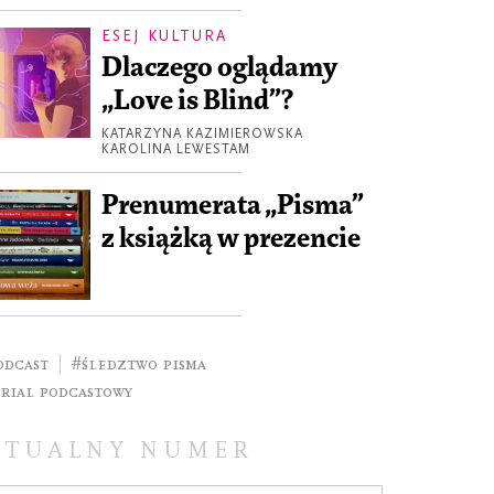
ESEJ KULTURA
Dlaczego oglądamy
„Love is Blind”?
KATARZYNA KAZIMIEROWSKA
KAROLINA LEWESTAM
Prenumerata „Pisma”
z książką w prezencie
odcast
#śledztwo pisma
erial podcastowy
KTUALNY NUMER