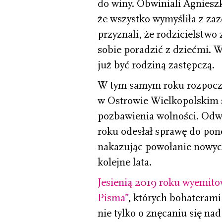
do winy. Obwiniali Agniesz
że wszystko wymyśliła z za
przyznali, że rodzicielstwo 
sobie poradzić z dziećmi. Wy
już być rodziną zastępczą.
W tym samym roku rozpoczą
w Ostrowie Wielkopolskim sk
pozbawienia wolności. Odwoł
roku odesłał sprawę do po
nakazując powołanie nowych
kolejne lata.
Jesienią 2019 roku wyemit
Pisma”
, których bohaterami
nie tylko o znęcaniu się nad