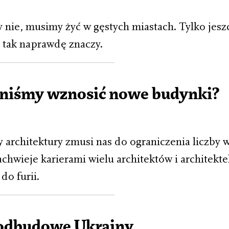
 nie, musimy żyć w gęstych miastach. Tylko jesz
o tak naprawdę znaczy.
niśmy wznosić nowe budynki?
y architektury zmusi nas do ograniczenia liczby
hwieje karierami wielu architektów i architektek
do furii.
 odbudowę Ukrainy