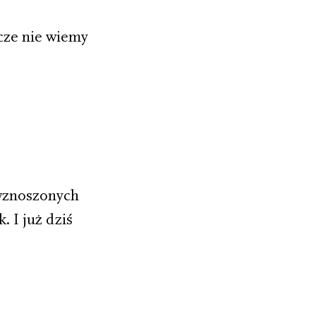
cze nie wiemy
 wznoszonych
. I już dziś