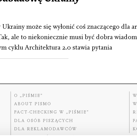
Ukrainy może się wyłonić coś znaczącego dla ar
Tak, ale to niekoniecznie musi być dobra wiadomo
m cyklu Architektura 2.0 stawia pytania
O „PIŚMIE”
W
ABOUT PISMO
W
FACT-CHECKING W „PIŚMIE”
R
DLA OSÓB PISZĄCYCH
F
DLA REKLAMODAWCÓW
K