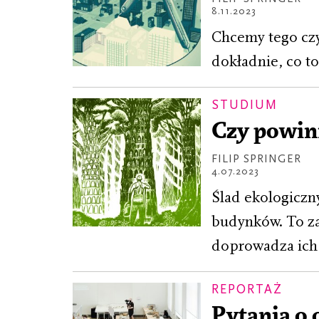
8.11.2023
Chcemy tego czy
dokładnie, co t
STUDIUM
Czy powin
FILIP SPRINGER
4.07.2023
Ślad ekologiczn
budynków. To zac
doprowadza ich 
REPORTAŻ
Pytania o