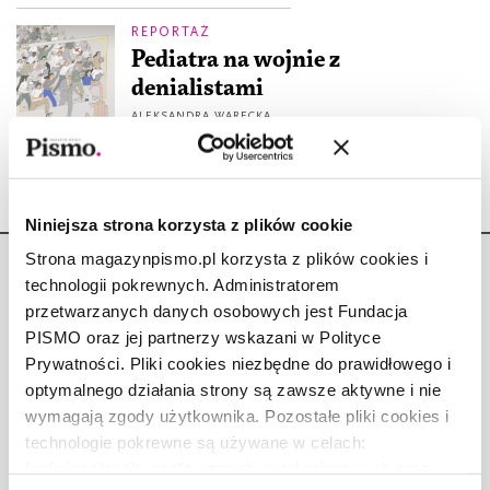
REPORTAŻ
Pediatra na wojnie z
denialistami
ALEKSANDRA WARECKA
3.11.2020
Niniejsza strona korzysta z plików cookie
Strona magazynpismo.pl korzysta z plików cookies i
technologii pokrewnych. Administratorem
przetwarzanych danych osobowych jest Fundacja
PISMO oraz jej partnerzy wskazani w Polityce
Copyright © Fundacja Pismo
Prywatności. Pliki cookies niezbędne do prawidłowego i
optymalnego działania strony są zawsze aktywne i nie
wymagają zgody użytkownika. Pozostałe pliki cookies i
technologie pokrewne są używane w celach:
funkcjonalnych, analitycznych, marketingowych oraz