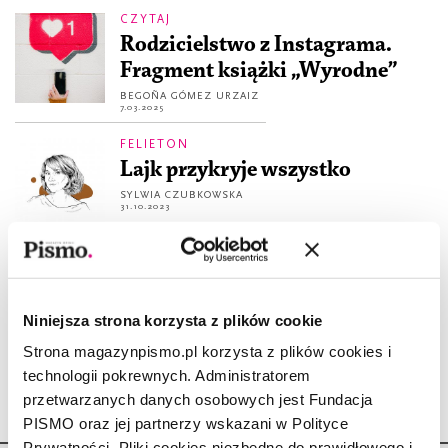
CZYTAJ
Rodzicielstwo z Instagrama.
Fragment książki „Wyrodne”
BEGOÑA GÓMEZ URZAIZ
7.03.2025
FELIETON
Lajk przykryje wszystko
SYLWIA CZUBKOWSKA
31.10.2023
STUDIUM
Cyfrowe szaty cesarza
ANNA FRĄTCZAK
Niniejsza strona korzysta z plików cookie
3.08.2021
Strona magazynpismo.pl korzysta z plików cookies i
technologii pokrewnych. Administratorem
przetwarzanych danych osobowych jest Fundacja
PISMO oraz jej partnerzy wskazani w Polityce
Prywatności. Pliki cookies niezbędne do prawidłowego i