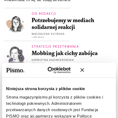
OD REDAKCJI
Potrzebujemy w mediach
solidarnej reakcji
MAGDALENA KICIŃSKA
1.06.2023
STRATEGIE PRZETRWANIA
Mobbing jak cichy zabójca
KATARZYNA KAZIMIEROWSKA
26.07.2022
REPORTAŻ
Biegła bez kompetencji
Niniejsza strona korzysta z plików cookie
MICHAŁ SZCZĘCH
7.07.2021
Strona magazynpismo.pl korzysta z plików cookies i
technologii pokrewnych. Administratorem
przetwarzanych danych osobowych jest Fundacja
PISMO oraz jej partnerzy wskazani w Polityce