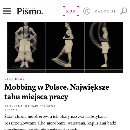
mobbing
KUP
ZALOGUJ
REPORTAŻ
Mobbing w Polsce. Największe
tabu miejsca pracy
KATARZYNA BEDNARCZYKÓWNA
3.07.2024
Świat chroni mobberów, a ich ofiary nazywa histerykami,
roszczeniowcami albo nierobami, wariatami, kapusiami bądź
wrażliwcami, co się nie znają na żartach.