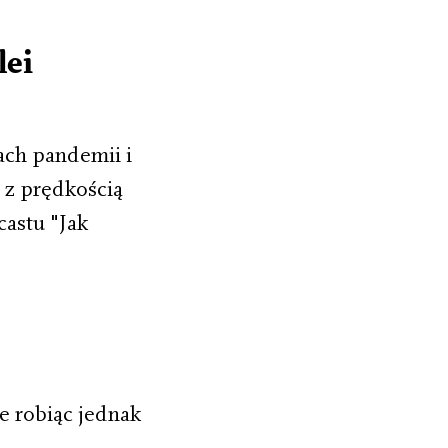
lei
ach pandemii i
 z prędkością
astu "Jak
e robiąc jednak