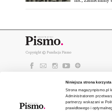
nic, zamienimy t
Copyright © Fundacja Pismo
Niniejsza strona korzysta
Fundację Pismo
wspierają:
Strona magazynpismo.pl ko
Administratorem przetwar
partnerzy wskazani w Poli
prawidłowego i optymalneg