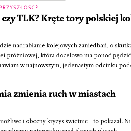
 PRZYSZŁOŚĆ?
czy TLK? Kręte tory polskiej ko
idzie nadrabianie kolejowych zaniedbań, o skutk
olei próżniowej, która docelowo ma ponoć pędzić
awiam w najnowszym, jedenastym odcinku podc
mia zmienia ruch w miastach
A
 możliwe i obecny kryzys świetnie to pokazał. Ni