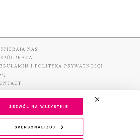
SPIERAJĄ NAS
SPÓŁPRACA
EGULAMIN I POLITYKA PRYWATNOŚCI
AQ
ONTAKT
Zezwól na wszystkie
ano ze środków Ministra Kultury i Dziedzictwa
Spersonalizuj
o pochodzących z Funduszu Promocji Kultury –
go funduszu celowego