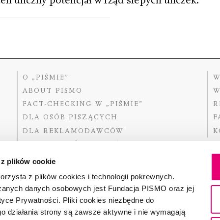
en uliczny potencjał w rząd ślepych uliczek.
O „PIŚMIE”
W
ABOUT PISMO
W
FACT-CHECKING W „PIŚMIE”
R
DLA OSÓB PISZĄCYCH
F
DLA REKLAMODAWCÓW
K
GDZIE KUPIĆ „PISMO”?
 z plików cookie
rzysta z plików cookies i technologii pokrewnych.
zanych danych osobowych jest Fundacja PISMO oraz jej
Dofinansow
Narodoweg
tyce Prywatności. Pliki cookies niezbędne do
państwowe
o działania strony są zawsze aktywne i nie wymagają