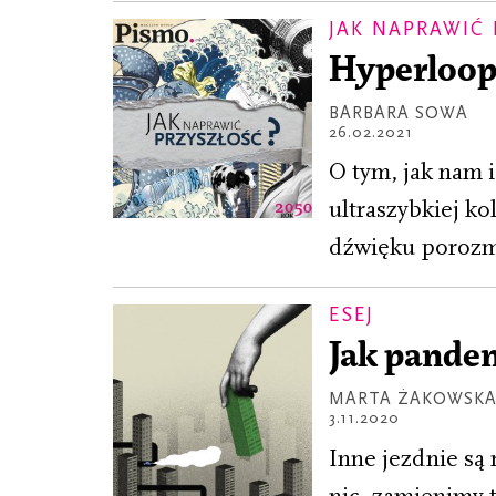
JAK NAPRAWIĆ
Hyperloop 
BARBARA SOWA
26.02.2021
O tym, jak nam 
ultraszybkiej k
dźwięku porozm
ESEJ
Jak pande
MARTA ŻAKOWSK
3.11.2020
Inne jezdnie są