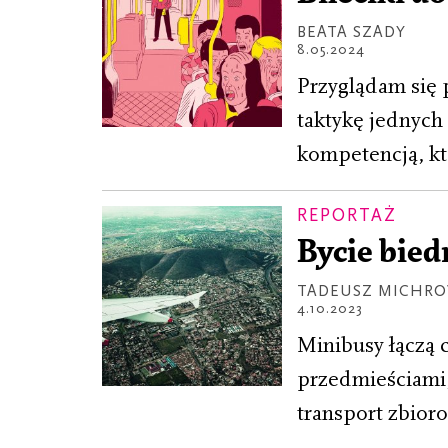
BEATA SZADY
8.05.2024
Przyglądam się 
taktykę jednych 
kompetencją, któ
REPORTAŻ
Bycie bied
TADEUSZ MICHRO
4.10.2023
Minibusy łączą c
przedmieściami,
transport zbior