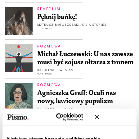
REMEDIUM
Pęknij bańkę!
MATEUSZ MATUSZCZAK
,
RAV.A STORIES
1.02.2022
ROZMOWA
Michał Łuczewski: U nas zawsze
musi być sojusz ołtarza z tronem
KAROLINA LEWESTAM
6.10.2020
ROZMOWA
Agnieszka Graff: Ocali nas
nowy, lewicowy populizm
KAROLINA LEWESTAM
1.09.2020
ESEJ KULTURA
Mikrokosmosy wojny klas
Niniejsza strona korzysta z plików cookie