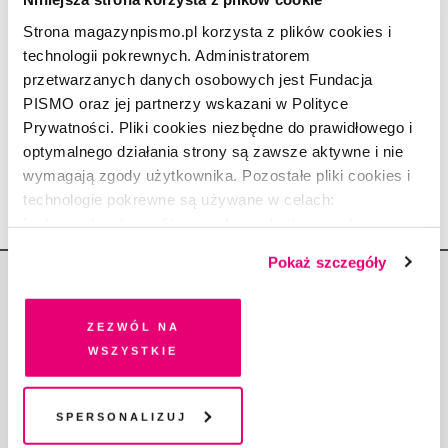
JAKUB MAJMUREK
5.05.2020
Strona magazynpismo.pl korzysta z plików cookies i
technologii pokrewnych. Administratorem
ESEJ
przetwarzanych danych osobowych jest Fundacja
Czarne księżniczki Disneya
PISMO oraz jej partnerzy wskazani w Polityce
ZUZANNA KOWALCZYK
Prywatności. Pliki cookies niezbędne do prawidłowego i
7.01.2020
optymalnego działania strony są zawsze aktywne i nie
wymagają zgody użytkownika. Pozostałe pliki cookies i
technologie pokrewne są używane w celach:
funkcjonalnych, analitycznych, marketingowych oraz
prezentowania spersonalizowanych treści. Wyrażając
Pokaż szczegóły
dobrowolną zgodę na pliki cookies i technologie
pokrewne, zgadzasz się na przechowywanie informacji
na Twoim urządzeniu końcowym lub dostęp do niego i
Zezwól na
przetwarzanie danych. Zgodę na wszystkie lub niektóre
wszystkie
pliki cookies i technologie pokrewne możesz w każdej
Copyright © Fundacja Pismo
chwili wycofać lub ponowić w zakładce "Ustawienia
plików cookie". Wycofanie zgody nie wpływa na
Spersonalizuj
legalność przetwarzania danych przed jej wycofaniem