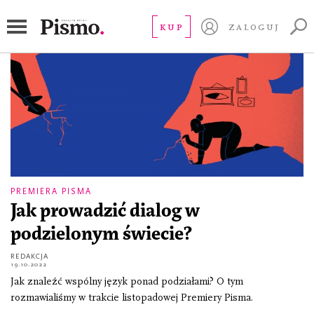
wojna kultur
KUP
ZALOGUJ
PREMIERA PISMA
Jak prowadzić dialog w
podzielonym świecie?
REDAKCJA
19.10.2022
Jak znaleźć wspólny język ponad podziałami? O tym
rozmawialiśmy w trakcie listopadowej Premiery Pisma.