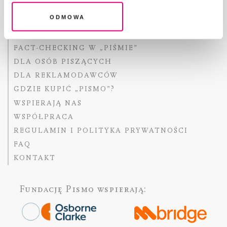
Odmowa
O „PIŚMIE”
ABOUT PISMO
FACT-CHECKING W „PIŚMIE”
DLA OSÓB PISZĄCYCH
DLA REKLAMODAWCÓW
GDZIE KUPIĆ „PISMO”?
WSPIERAJĄ NAS
WSPÓŁPRACA
REGULAMIN I POLITYKA PRYWATNOŚCI
FAQ
KONTAKT
Fundację Pismo
wspierają: