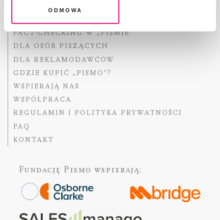
O „PIŚMIE”
Odmowa
ABOUT PISMO
FACT-CHECKING W „PIŚMIE”
DLA OSÓB PISZĄCYCH
DLA REKLAMODAWCÓW
GDZIE KUPIĆ „PISMO”?
WSPIERAJĄ NAS
WSPÓŁPRACA
REGULAMIN I POLITYKA PRYWATNOŚCI
FAQ
KONTAKT
Fundację Pismo
wspierają: