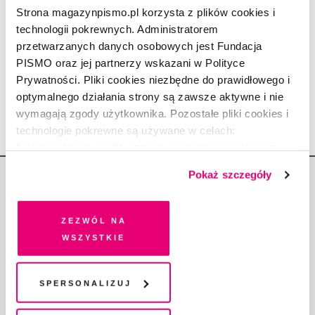
Pytania o odbudowę
Strona magazynpismo.pl korzysta z plików cookies i
Ukrainy
technologii pokrewnych. Administratorem
przetwarzanych danych osobowych jest Fundacja
PISMO oraz jej partnerzy wskazani w Polityce
FILIP SPRINGER
Prywatności. Pliki cookies niezbędne do prawidłowego i
31.01.2023
|
22:01:48
optymalnego działania strony są zawsze aktywne i nie
wymagają zgody użytkownika. Pozostałe pliki cookies i
technologie pokrewne są używane w celach:
funkcjonalnych, analitycznych, marketingowych oraz
prezentowania spersonalizowanych treści. Wyrażając
Pokaż szczegóły
dobrowolną zgodę na pliki cookies i technologie
pokrewne, zgadzasz się na przechowywanie informacji
na Twoim urządzeniu końcowym lub dostęp do niego i
Zezwól na
przetwarzanie danych. Zgodę na wszystkie lub niektóre
wszystkie
Copyright © Fundacja Pismo
pliki cookies i technologie pokrewne możesz w każdej
chwili wycofać lub ponowić w zakładce "Ustawienia
plików cookie". Wycofanie zgody nie wpływa na
Spersonalizuj
legalność przetwarzania danych przed jej wycofaniem