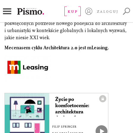
Architektura 2.0
KUP
ZALOGUJ
Architektura 2.0. to seria pogłębionych tekstów
poświęconych potrzebie nowego podejścia do architektury
i urbanistyki w kontekście globalnych i lokalnych wyzwań,
jakie niesie XXI wiek.
Mecenasem cyklu Architektura 2.0 jest mLeasing.
Życie po
komfortocenie:
architektura
dyskomfortu
FILIP SPRINGER