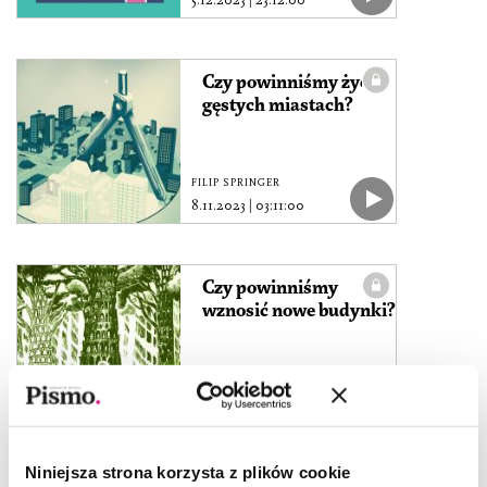
5.12.2023
|
23:12:00
Czy powinniśmy żyć w
gęstych miastach?
FILIP SPRINGER
8.11.2023
|
03:11:00
Czy powinniśmy
wznosić nowe budynki?
FILIP SPRINGER
4.07.2023
|
15:07:31
Niniejsza strona korzysta z plików cookie