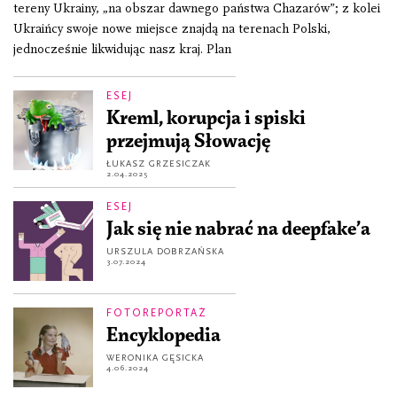
tereny Ukrainy, „na obszar dawnego państwa Chazarów”; z kolei
Ukraińcy swoje nowe miejsce znajdą na terenach Polski,
jednocześnie likwidując nasz kraj. Plan
ESEJ
Kreml, korupcja i spiski
przejmują Słowację
ŁUKASZ GRZESICZAK
2.04.2025
ESEJ
Jak się nie nabrać na deepfake’a
URSZULA DOBRZAŃSKA
3.07.2024
FOTOREPORTAŻ
Encyklopedia
WERONIKA GĘSICKA
4.06.2024