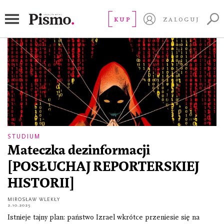
fake news
KUP
ZALOGUJ
STUDIUM
Mateczka dezinformacji
[POSŁUCHAJ REPORTERSKIEJ
HISTORII]
MIROSŁAW WLEKŁY
2.10.2025
Istnieje tajny plan: państwo Izrael wkrótce przeniesie się na