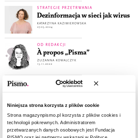
STRATEGIE PRZETRWANIA
Dezinformacja w sieci jak wirus
KATARZYNA KAZIMIEROWSKA
27.05.2024
OD REDAKCJI
À propos „Pisma”
ZUZANNA KOWALCZYK
15.11.2022
JAK NAPRAWIĆ PRZYSZŁOŚĆ?
Fake (news) to the future, czyli o
kłamstwie w przyszłości
Niniejsza strona korzysta z plików cookie
BARBARA SOWA
29.01.2020
Strona magazynpismo.pl korzysta z plików cookies i
JAK NAPRAWIĆ PRZYSZŁOŚĆ?
technologii pokrewnych. Administratorem
Po co nam teorie spiskowe?
przetwarzanych danych osobowych jest Fundacja
BARBARA SOWA
PISMO oraz jej partnerzy wskazani w Polityce