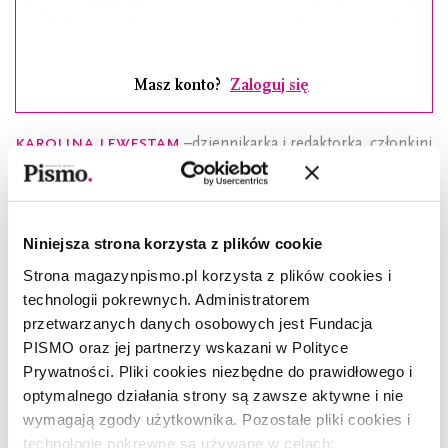
Masz konto?
Zaloguj się
Karolina Lewestam
–dziennikarka i redaktorka, członkini
redakcji „Pisma”. Obroniła doktorat z filozofii na
Uniwersytecie Bostońskim. Wielokrotnie nominowana do
nagrody Grand Press w kategorii „Publicystyka”. Autorka
książek dla dzieci:
Mała księżniczka
,
Silla
i
Strażniczka perły
Niniejsza strona korzysta z plików cookie
oraz dla dorosłych: zbioru esejów
Pasterze smoków,
powieści
Strona magazynpismo.pl korzysta z plików cookies i
Pamiętnik Magdy Kot
i
Szmaty
.
technologii pokrewnych. Administratorem
Esej ukazał się w dziewiątym numerze 9/2018
przetwarzanych danych osobowych jest Fundacja
miesięcznika "Pismo. Magazyn opinii" pod tytułem
PISMO oraz jej partnerzy wskazani w Polityce
Prywatności. Pliki cookies niezbędne do prawidłowego i
"Jak wygrać Matyldę, czyli o przyczynach sukcesu
optymalnego działania strony są zawsze aktywne i nie
dzieci".
KLIKNIJ TUTAJ>>>
aby posłuchać
wymagają zgody użytkownika. Pozostałe pliki cookies i
rozmowy z Karoliną Lewestam
na
technologie pokrewne są używane w celach: