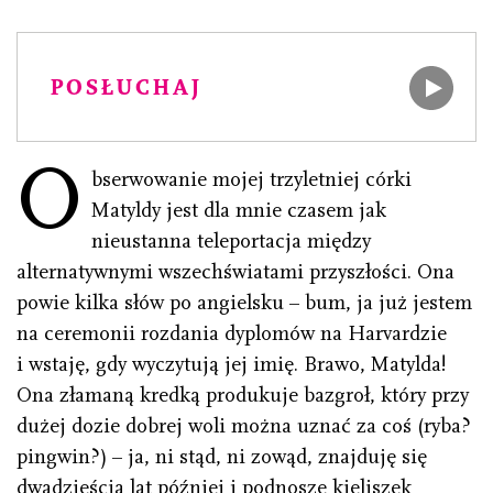
POSŁUCHAJ
O
bserwowanie mojej trzyletniej córki
Matyldy jest dla mnie czasem jak
nieustanna teleportacja między
alternatywnymi wszechświatami przyszłości. Ona
powie kilka słów po angielsku – bum, ja już jestem
na ceremonii rozdania dyplomów na Harvardzie
i wstaję, gdy wyczytują jej imię. Brawo, Matylda!
Ona złamaną kredką produkuje bazgroł, który przy
dużej dozie dobrej woli można uznać za coś (ryba?
pingwin?) – ja, ni stąd, ni zowąd, znajduję się
dwadzieścia lat później i podnoszę kieliszek