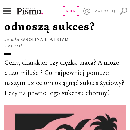
ESEJ
Dlaczego dzieci
KUP
ZALOGUJ
odnoszą sukces?
autorka
KAROLINA LEWESTAM
4.09.2018
Geny, charakter czy ciężka praca? A może
dużo miłości? Co najpewniej pomoże
naszym dzieciom osiągnąć sukces życiowy?
I czy na pewno tego sukcesu chcemy?