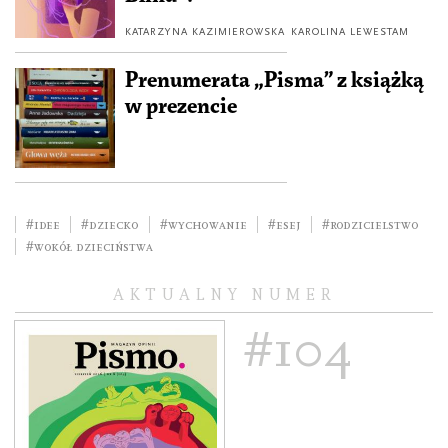
KATARZYNA KAZIMIEROWSKA
KAROLINA LEWESTAM
Prenumerata „Pisma” z książką
w prezencie
#idee
#dziecko
#wychowanie
#esej
#rodzicielstwo
#Wokół dzieciństwa
AKTUALNY NUMER
#104