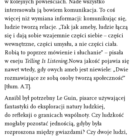
w kolejnych powieściach. Nade wszystko
interesowała ją bowiem komunikacja. To coś
więcej niż wymiana informacji: komunikując się,
ludzie tworzą relacje. „Tak jak ameby, ludzie łączą
się i dają sobie wzajemnie części siebie – części
wewnętrzne, części umysłu, a nie części ciała.
Robią to poprzez mówienie i słuchanie” – pisała
w eseju
Telling Is Listening.
Nowa jakość pojawia się
nawet wtedy, gdy owych ameb jest niewiele: „Dwie
rozmawiające ze sobą osoby tworzą społeczność”
[tłum. A.T].
Ansibl był potrzebny Le Guin, pisarce używającej
fantastyki do eksploracji natury ludzkiej,
do refleksji o granicach wspólnoty. Czy ludzkość
mogłaby pozostać jednością, gdyby była
rozproszona między gwiazdami? Czy dwoje ludzi,