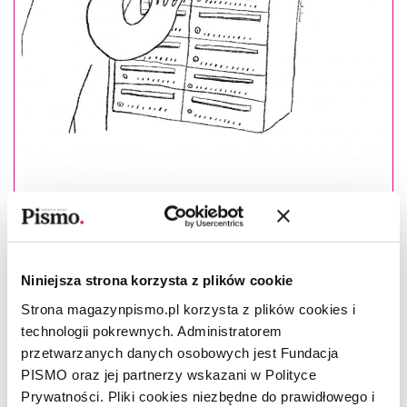
Masz konto?
Zaloguj się
Alek Tarkowski
–(ur. 1977), doktor socjologii i działacz na
Niniejsza strona korzysta z plików cookie
rzecz praw cyfrowych. Współtwórca Fundacji Centrum
Strona magazynpismo.pl korzysta z plików cookies i
Cyfrowe zajmującej się społecznym wymiarem technologii.
technologii pokrewnych. Administratorem
W
spółzałożyciel i dyrektor europejskiego think tanku Open
przetwarzanych danych osobowych jest Fundacja
Future.
PISMO oraz jej partnerzy wskazani w Polityce
Esej ukazał się w lipcowym numerze miesięcznika
Prywatności. Pliki cookies niezbędne do prawidłowego i