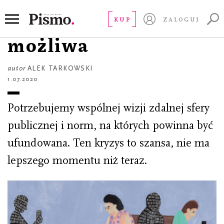
ESEJ
Inna sieć jest
KUP
ZALOGUJ
możliwa
autor
ALEK TARKOWSKI
1.07.2020
Potrzebujemy wspólnej wizji zdalnej sfery
publicznej i norm, na których powinna być
ufundowana. Ten kryzys to szansa, nie ma
lepszego momentu niż teraz.