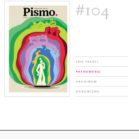
#104
Spis treści
Prenumeruj
Archiwum
Darowizna