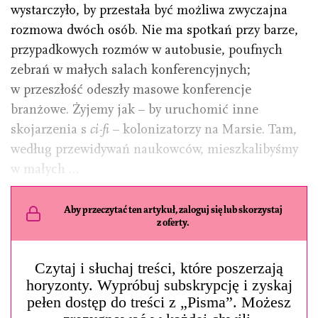
wystarczyło, by przestała być możliwa zwyczajna
rozmowa dwóch osób. Nie ma spotkań przy barze,
przypadkowych rozmów w autobusie, poufnych
zebrań w małych salach konferencyjnych;
w przeszłość odeszły masowe konferencje
branżowe. Żyjemy jak – by uruchomić inne
skojarzenia s
ci-fi
– kolonizatorzy na Marsie. Tam,
według przewidywań naukowców, mieszkalibyśmy
w małych …
Aby przeczytać ten artykuł, zaloguj się lub skorzystaj
z oferty.
Czytaj i słuchaj treści, które poszerzają
horyzonty. Wypróbuj subskrypcję i zyskaj
pełen dostęp do treści z „Pisma”. Możesz