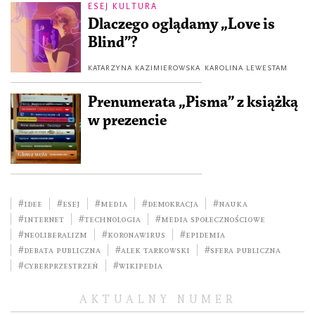
ESEJ KULTURA
Dlaczego oglądamy „Love is
Blind”?
KATARZYNA KAZIMIEROWSKA
KAROLINA LEWESTAM
Prenumerata „Pisma” z książką
w prezencie
#idee
#esej
#media
#demokracja
#nauka
#internet
#technologia
#media społecznościowe
#neoliberalizm
#Koronawirus
#epidemia
#debata publiczna
#Alek Tarkowski
#sfera publiczna
#cyberprzestrzeń
#Wikipedia
AKTUALNY NUMER