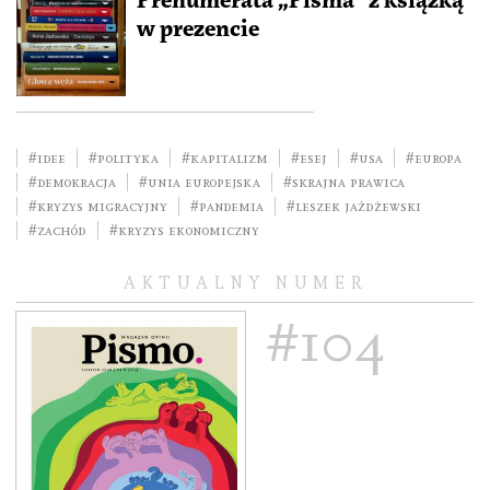
Prenumerata „Pisma” z książką
w prezencie
#idee
#polityka
#kapitalizm
#esej
#USA
#Europa
#demokracja
#Unia Europejska
#skrajna prawica
#kryzys migracyjny
#pandemia
#Leszek Jażdżewski
#Zachód
#kryzys ekonomiczny
AKTUALNY NUMER
#104