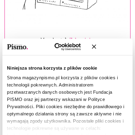
Masz konto?
Zaloguj się
Leszek Jażdżewski
–(ur. 1982), zawodowo zajmuje się
recyklingiem i wdrażaniem idei. Redaktor naczelny „Liberté!”,
Niniejsza strona korzysta z plików cookie
współtwórca
Igrzysk Wolności i Europe Future's Fellow
w
Strona magazynpismo.pl korzysta z plików cookies i
Instytucie Nauk o Człowieku w Wiedniu. Twórca
Bookme
–
aplikacji dla czytelników.
technologii pokrewnych. Administratorem
przetwarzanych danych osobowych jest Fundacja
Esej ukazał się w sierpniowym numerze
PISMO oraz jej partnerzy wskazani w Polityce
miesięcznika „Pismo. Magazyn opinii” (08/2020)
Prywatności. Pliki cookies niezbędne do prawidłowego i
pod tytułem
Zachód, czyli zmierzch
.
optymalnego działania strony są zawsze aktywne i nie
wymagają zgody użytkownika. Pozostałe pliki cookies i
technologie pokrewne są używane w celach: