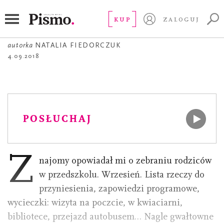
FELIETON
Obcy w szkole
KUP
ZALOGUJ
autorka
NATALIA FIEDORCZUK
4.09.2018
POSŁUCHAJ
Z
najomy opowiadał mi o zebraniu rodziców
w przedszkolu. Wrzesień. Lista rzeczy do
przyniesienia, zapowiedzi programowe,
wycieczki: wizyta na poczcie, w kwiaciarni,
bibliotece, przejazd autobusem… Nagle gwałtowne