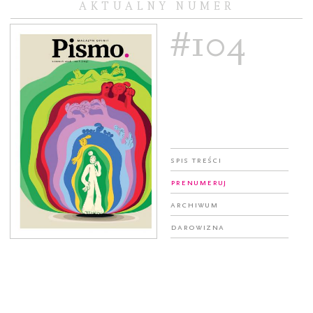
AKTUALNY NUMER
#104
Spis treści
Prenumeruj
Archiwum
Darowizna