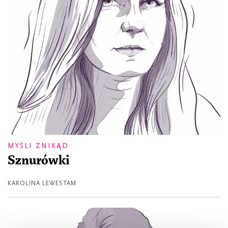
MYŚLI ZNIKĄD
Sznurówki
KAROLINA LEWESTAM