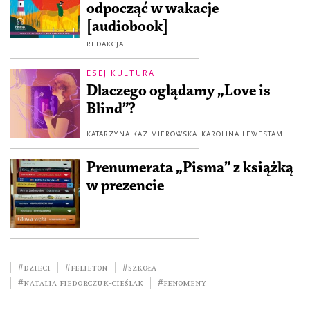
odpocząć w wakacje
[audiobook]
REDAKCJA
ESEJ KULTURA
Dlaczego oglądamy „Love is
Blind”?
KATARZYNA KAZIMIEROWSKA
KAROLINA LEWESTAM
Prenumerata „Pisma” z książką
w prezencie
#dzieci
#felieton
#szkoła
#Natalia Fiedorczuk-Cieślak
#fenomeny