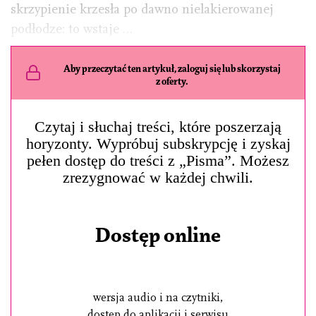
skrzypienie krzesła po dawno nielakierowanej
podłodze: to wstaje …
Aby przeczytać ten artykuł, zaloguj się lub skorzystaj
z oferty.
Czytaj i słuchaj treści, które poszerzają
horyzonty. Wypróbuj subskrypcję i zyskaj
pełen dostęp do treści z „Pisma”. Możesz
zrezygnować w każdej chwili.
Dostęp online
wersja audio i na czytniki,
dostęp do aplikacji i serwisu