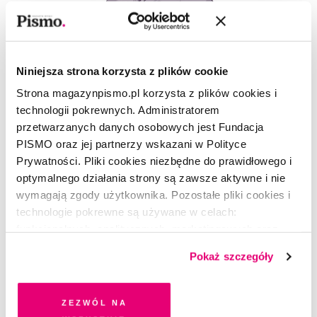
Niniejsza strona korzysta z plików cookie
Strona magazynpismo.pl korzysta z plików cookies i
technologii pokrewnych. Administratorem
przetwarzanych danych osobowych jest Fundacja
PISMO oraz jej partnerzy wskazani w Polityce
Prywatności. Pliki cookies niezbędne do prawidłowego i
optymalnego działania strony są zawsze aktywne i nie
wymagają zgody użytkownika. Pozostałe pliki cookies i
technologie pokrewne są używane w celach:
funkcjonalnych, analitycznych, marketingowych oraz
LISTY Z CYFROWEGO ROJU
prezentowania spersonalizowanych treści. Wyrażając
Pokaż szczegóły
O wieku cyfrowej dojrzałości
dobrowolną zgodę na pliki cookies i technologie
pokrewne, zgadzasz się na przechowywanie informacji
MAGDALENA BIGAJ
na Twoim urządzeniu końcowym lub dostęp do niego i
Zezwól na
przetwarzanie danych. Zgodę na wszystkie lub niektóre