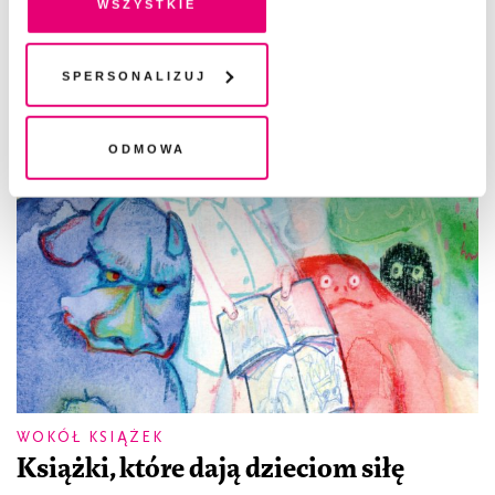
wszystkie
pliki cookies i technologie pokrewne możesz w każdej
chwili wycofać lub ponowić w zakładce "Ustawienia
plików cookie". Wycofanie zgody nie wpływa na
Spersonalizuj
legalność przetwarzania danych przed jej wycofaniem
Odmowa
WOKÓŁ KSIĄŻEK
Książki, które dają dzieciom siłę