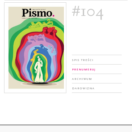
#104
Spis treści
Prenumeruj
Archiwum
Darowizna