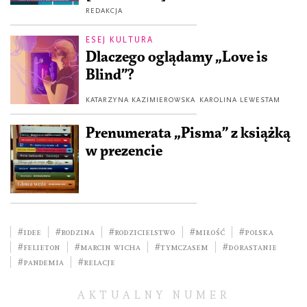
REDAKCJA
ESEJ KULTURA
Dlaczego oglądamy „Love is
Blind”?
KATARZYNA KAZIMIEROWSKA
KAROLINA LEWESTAM
Prenumerata „Pisma” z książką
w prezencie
#idee
#rodzina
#rodzicielstwo
#miłość
#Polska
#felieton
#Marcin Wicha
#tymczasem
#dorastanie
#pandemia
#relacje
AKTUALNY NUMER