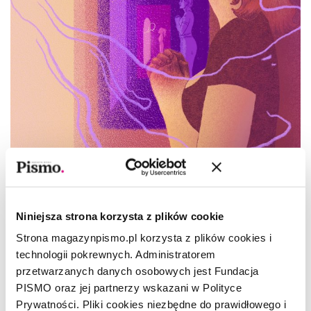
ESEJ KULTURA
Dlaczego oglądamy „Love is Blind”?
Niniejsza strona korzysta z plików cookie
KATARZYNA KAZIMIEROWSKA
,
KAROLINA LEWESTAM
Strona magazynpismo.pl korzysta z plików cookies i
technologii pokrewnych. Administratorem
przetwarzanych danych osobowych jest Fundacja
PISMO oraz jej partnerzy wskazani w Polityce
Prywatności. Pliki cookies niezbędne do prawidłowego i