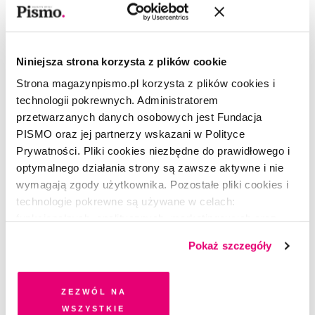
Niniejsza strona korzysta z plików cookie
Strona magazynpismo.pl korzysta z plików cookies i
technologii pokrewnych. Administratorem
przetwarzanych danych osobowych jest Fundacja
PISMO ZE ŚWIATA
PISMO oraz jej partnerzy wskazani w Polityce
Bambusowa dyplomacja pierwszego
Prywatności. Pliki cookies niezbędne do prawidłowego i
policjanta Wietnamu
optymalnego działania strony są zawsze aktywne i nie
wymagają zgody użytkownika. Pozostałe pliki cookies i
PAWEŁ MARCZEWSKI
technologie pokrewne są używane w celach:
funkcjonalnych, analitycznych, marketingowych oraz
prezentowania spersonalizowanych treści. Wyrażając
Pokaż szczegóły
dobrowolną zgodę na pliki cookies i technologie
pokrewne, zgadzasz się na przechowywanie informacji
na Twoim urządzeniu końcowym lub dostęp do niego i
Zezwól na
przetwarzanie danych. Zgodę na wszystkie lub niektóre
wszystkie