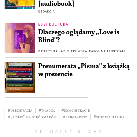
[audiobook]
REDAKCJA
ESEJ KULTURA
Dlaczego oglądamy „Love is
Blind”?
KATARZYNA KAZIMIEROWSKA
KAROLINA LEWESTAM
Prenumerata „Pisma” z książką
w prezencie
#demokracja
#władza
#demonstracje
#„Pismo” na Pięć Smaków
#Bangladesz
#Sheikh Hasina
AKTUALNY NUMER