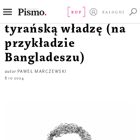
PISMO ZE ŚWIATA
Jak szybko obalić
KUP
ZALOGUJ
tyrańską władzę (na
przykładzie
Bangladeszu)
autor
PAWEŁ MARCZEWSKI
8.10.2024