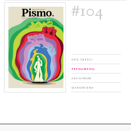
#104
Spis treści
Prenumeruj
Archiwum
Darowizna