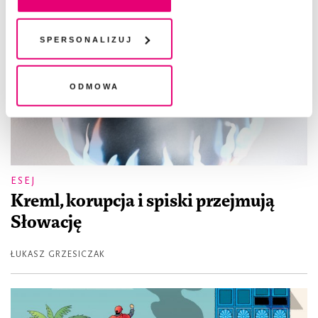
pliki cookies i technologie pokrewne możesz w każdej
chwili wycofać lub ponowić w zakładce "Ustawienia
plików cookie". Wycofanie zgody nie wpływa na
Spersonalizuj
legalność przetwarzania danych przed jej wycofaniem
Odmowa
ESEJ
Kreml, korupcja i spiski przejmują
Słowację
ŁUKASZ GRZESICZAK