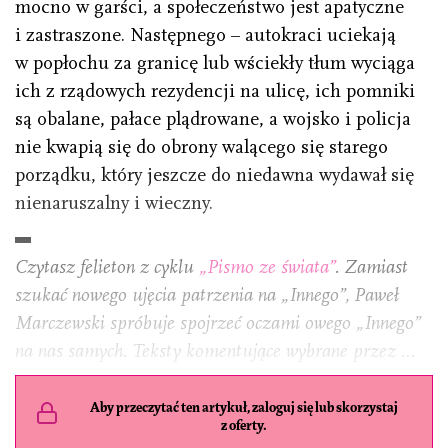
mocno w garści, a społeczeństwo jest apatyczne
i zastraszone. Następnego – autokraci uciekają
w popłochu za granicę lub wściekły tłum wyciąga
ich z rządowych rezydencji na ulicę, ich pomniki
są obalane, pałace plądrowane, a wojsko i policja
nie kwapią się do obrony walącego się starego
porządku, który jeszcze do niedawna wydawał się
nienaruszalny i wieczny.
Czytasz felieton z cyklu
„Pismo ze świata”
. Zamiast
szukać nowego ujęcia patrzenia na „Innego”, Paweł
Marczewski spróbuje spojrzeć oczami owego „Innego”
na nas samych. Teksty komentujące wybrane przez …
Aby przeczytać ten artykuł, zaloguj się lub skorzystaj
z oferty.