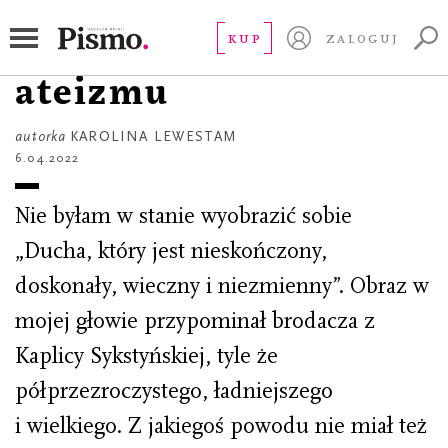
HISTORIA OSOBISTA
Kto mnie wyleczy z
KUP
ZALOGUJ
ateizmu
autorka
KAROLINA LEWESTAM
6.04.2022
Nie byłam w stanie wyobrazić sobie
„Ducha, który jest nieskończony,
doskonały, wieczny i niezmienny”. Obraz w
mojej głowie przypominał brodacza z
Kaplicy Sykstyńskiej, tyle że
półprzezroczystego, ładniejszego
i wielkiego. Z jakiegoś powodu nie miał też