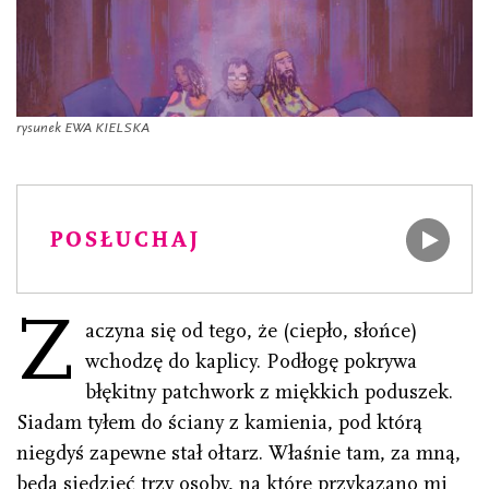
rysunek EWA KIELSKA
POSŁUCHAJ
Z
aczyna się od tego, że (ciepło, słońce)
wchodzę do kaplicy. Podłogę pokrywa
błękitny patch­work z miękkich poduszek.
Siadam tyłem do ściany z kamienia, pod którą
niegdyś zapewne stał ołtarz. Właśnie tam, za mną,
będą siedzieć trzy osoby, na które przykazano mi