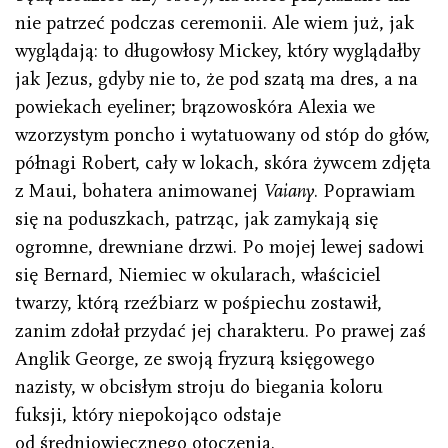
nie patrzeć podczas ceremonii. Ale wiem już, jak
wyglądają: to długowłosy Mickey, który wyglądałby
jak Jezus, gdyby nie to, że pod szatą ma dres, a na
powiekach eyeliner; brązowoskóra Alexia we
wzorzystym poncho i wytatuowany od stóp do głów,
półnagi Robert, cały w lokach, skóra żywcem zdjęta
z Maui, bohatera animowanej
Vaiany
. Poprawiam
się na poduszkach, patrząc, jak zamykają się
ogromne, drewniane drzwi. Po mojej lewej sadowi
się Bernard, Niemiec w okularach, właściciel
twarzy, którą rzeźbiarz w pośpiechu zostawił,
zanim zdołał przydać jej charakteru. Po prawej zaś
Anglik George, ze swoją fryzurą księgowego
nazisty, w obcisłym stroju do biegania koloru
fuksji, który niepokojąco odstaje
od średniowiecznego otoczenia.