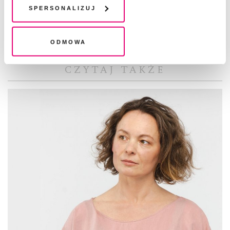
plików cookie". Wycofanie zgody nie wpływa na
Spersonalizuj
pod tytułem
Szukanie Boga
.
legalność przetwarzania danych przed jej wycofaniem
Odmowa
CZYTAJ TAKŻE