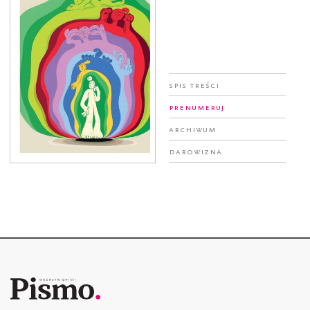
Spis treści
Prenumeruj
Archiwum
Darowizna