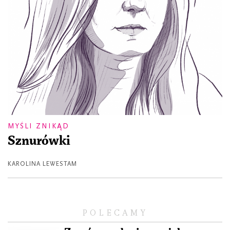
MYŚLI ZNIKĄD
Sznurówki
KAROLINA LEWESTAM
POLECAMY