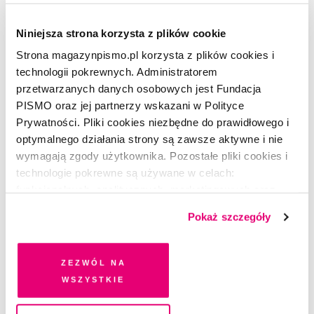
Niniejsza strona korzysta z plików cookie
Strona magazynpismo.pl korzysta z plików cookies i
technologii pokrewnych. Administratorem
przetwarzanych danych osobowych jest Fundacja
PISMO oraz jej partnerzy wskazani w Polityce
Prywatności. Pliki cookies niezbędne do prawidłowego i
Masz konto?
Zaloguj się
optymalnego działania strony są zawsze aktywne i nie
wymagają zgody użytkownika. Pozostałe pliki cookies i
Karolina Lewestam
–dziennikarka i redaktorka, członkini
technologie pokrewne są używane w celach:
redakcji „Pisma”. Obroniła doktorat z filozofii na
funkcjonalnych, analitycznych, marketingowych oraz
Uniwersytecie Bostońskim. Wielokrotnie nominowana do
prezentowania spersonalizowanych treści. Wyrażając
nagrody Grand Press w kategorii „Publicystyka”. Autorka
Pokaż szczegóły
dobrowolną zgodę na pliki cookies i technologie
książek dla dzieci:
Mała księżniczka
,
Silla
i
Strażniczka perły
pokrewne, zgadzasz się na przechowywanie informacji
oraz dla dorosłych: zbioru esejów
Pasterze smoków,
powieści
na Twoim urządzeniu końcowym lub dostęp do niego i
Pamiętnik Magdy Kot
i
Szmaty
.
Zezwól na
przetwarzanie danych. Zgodę na wszystkie lub niektóre
wszystkie
Artykuł ukazał się w kwietniowym numerze
pliki cookies i technologie pokrewne możesz w każdej
chwili wycofać lub ponowić w zakładce "Ustawienia
miesięcznika „Pismo. Magazyn Opinii” (4/2022)