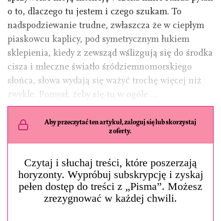
o to, dlaczego tu jestem i czego szukam. To
nadspodziewanie trudne, zwłaszcza że w ciepłym
piaskowcu kaplicy, pod symetrycznym łukiem
sklepienia, kiedy z zewsząd wślizgują się do środka
cisza i mleczne światło śródziemnomorskiego
słońca, słowa wydają się ważyć trochę więcej niż
zwykle. Pomysł, żeby się tu w ogóle …
Aby przeczytać ten artykuł, zaloguj się lub skorzystaj
z oferty.
Czytaj i słuchaj treści, które poszerzają
horyzonty. Wypróbuj subskrypcję i zyskaj
pełen dostęp do treści z „Pisma”. Możesz
zrezygnować w każdej chwili.