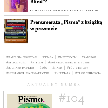
Blind”?
KATARZYNA KAZIMIEROWSKA
KAROLINA LEWESTAM
Prenumerata „Pisma” z książką
w prezencie
#Karolina Lewestam
#wiara
#mistycyzm
#zabobon
#religijność
#ateizm
#doświadczenia mistyczne
#Rochard Dawkins
#Bóg
#HADD
#Bóg urojony
#substancje psychoaktywne
#niewiara
#transcendencja
AKTUALNY NUMER
#104