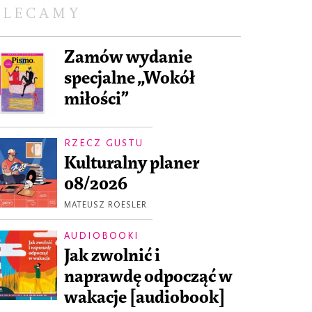
OLECAMY
Zamów wydanie
specjalne „Wokół
miłości”
RZECZ GUSTU
Kulturalny planer
08/2026
MATEUSZ ROESLER
AUDIOBOOKI
Jak zwolnić i
naprawdę odpocząć w
wakacje [audiobook]