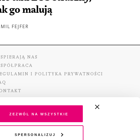
ak go malują
MIL FEJFER
SPIERAJĄ NAS
SPÓŁPRACA
EGULAMIN I POLITYKA PRYWATNOŚCI
AQ
ONTAKT
Zezwól na wszystkie
ano ze środków Ministra Kultury i Dziedzictwa
Spersonalizuj
o pochodzących z Funduszu Promocji Kultury –