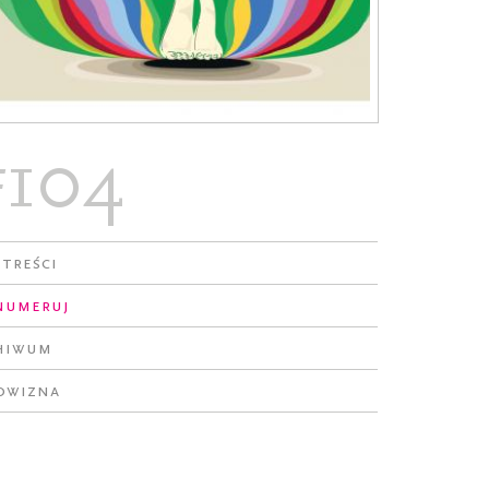
#104
 treści
numeruj
hiwum
owizna