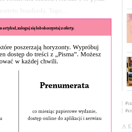
sytetu Stanforda. Tego …
 artykuł, zaloguj się lub skorzystaj z oferty.
, które poszerzają horyzonty. Wypróbuj
łen dostęp do treści z „Pisma”. Możesz
ować w każdej chwili.
Prenumerata
#i
#St
co miesiąc papierowe wydanie,
su
dostęp online do aplikacji i serwisu
A