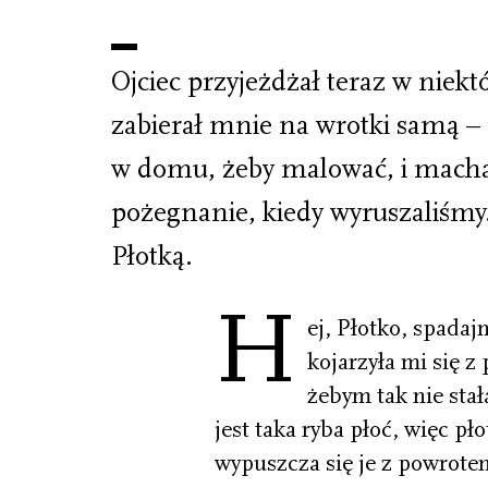
Ojciec przyjeżdżał teraz w niek
zabierał mnie na wrotki samą –
w domu, żeby malować, i mach
pożegnanie, kiedy wyruszaliśm
Płotką.
H
ej, Płotko, spada
kojarzyła mi się z
żebym tak nie stał
jest taka ryba płoć, więc p
wypuszcza się je z powrote