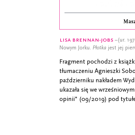
Mas
Lisa Brennan-Jobs
–(ur. 197
Nowym Jorku.
Płotka
jest jej pie
Fragment pochodzi z książk
tłumaczeniu Agnieszki Sobol
październiku nakładem Wyda
ukazała się we wrześniowy
opinii" (09/2019) pod tytu