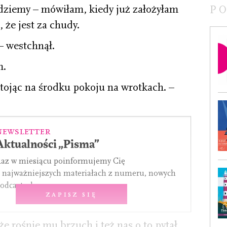
dziemy – mówiłam, kiedy już założyłam
P
 że jest za chudy.
– westchnął.
m.
stojąc na środku pokoju na wrotkach. –
Newsletter
Aktualności „Pisma”
az w miesiącu poinformujemy Cię
 najważniejszych materiałach z numeru, nowych
odcastach.
Zapisz się
 że rośnie mu brzuch i też nas o to pytał.