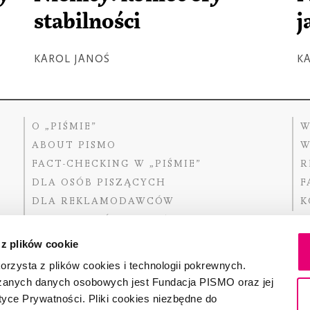
stabilności
j
KAROL JANOŚ
KA
O „PIŚMIE”
W
ABOUT PISMO
W
FACT-CHECKING W „PIŚMIE”
R
DLA OSÓB PISZĄCYCH
F
DLA REKLAMODAWCÓW
K
GDZIE KUPIĆ „PISMO”?
 z plików cookie
rzysta z plików cookies i technologii pokrewnych.
zanych danych osobowych jest Fundacja PISMO oraz jej
Dofinansow
Narodoweg
tyce Prywatności. Pliki cookies niezbędne do