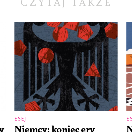
CZYTAJ TAKŻE
ESEJ
E
y
Niemcy: koniec ery
N