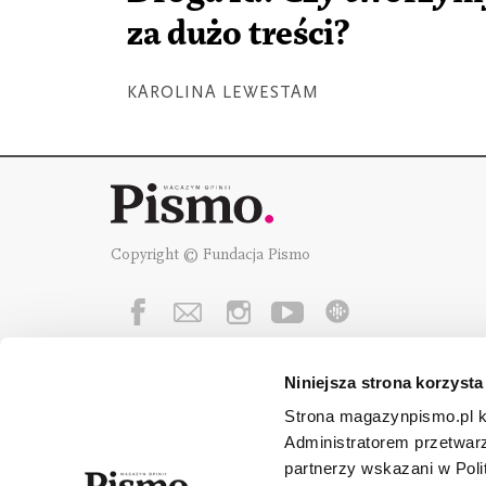
za dużo treści?
KAROLINA LEWESTAM
Copyright © Fundacja Pismo
Niniejsza strona korzysta
Fundację Pismo
wspierają:
Strona magazynpismo.pl ko
Administratorem przetwar
partnerzy wskazani w Poli