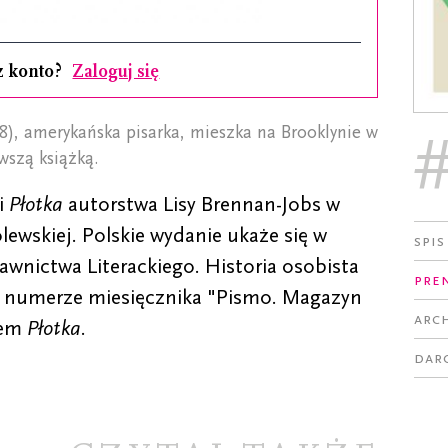
z konto?
Zaloguj się
8), amerykańska pisarka, mieszka na Brooklynie w
rwszą książką.
i
Płotka
autorstwa Lisy Brennan-Jobs w
ewskiej. Polskie wydanie ukaże się w
Spis
wnictwa Literackiego. Historia osobista
Pre
m numerze miesięcznika "Pismo. Magazyn
Arc
łem
Płotka
.
Dar