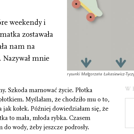
tóre weekendy i
 matka zostawała
ała nam na
y. Nazywał mnie
rysunki Małgorzata Łukasiewicz-Tycz
W
jmy. Szkoda marnować życie. Płotka
 płotkiem. Myślałam, że chodziło mu o to,
a jak kołek. Później dowiedziałam się, że
łotka to mała, młoda rybka. Czasem
m do wody, żeby jeszcze podrosły.