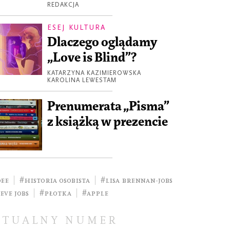
REDAKCJA
ESEJ KULTURA
Dlaczego oglądamy
„Love is Blind”?
KATARZYNA KAZIMIEROWSKA
KAROLINA LEWESTAM
Prenumerata „Pisma”
z książką w prezencie
dee
#historia osobista
#Lisa Brennan-Jobs
eve Jobs
#Płotka
#Apple
KTUALNY NUMER