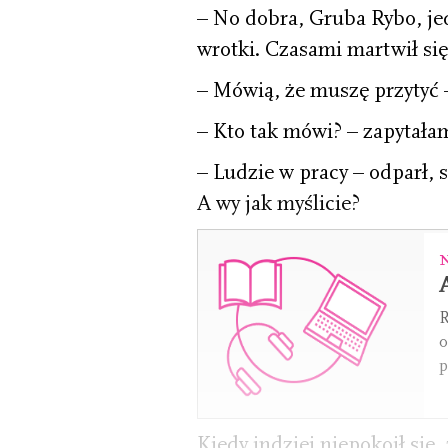
– No dobra, Gruba Rybo, je
wrotki. Czasami martwił się,
– Mówią, że muszę przytyć 
– Kto tak mówi? – zapytała
– Ludzie w pracy – odparł, 
A wy jak myślicie?
R
o
p
Kiedy indziej niepokoił się,