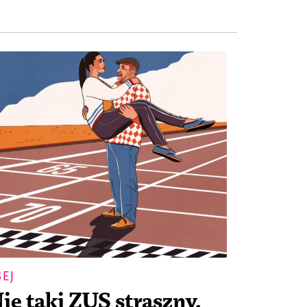
SEJ
ie taki ZUS straszny,