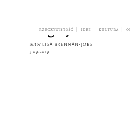
HISTORIA OSOBISTA
Płotka. Jestem 
"tego Jobsa"
RZECZYWISTOŚĆ
IDEE
KULTURA
O
autor
LISA BRENNAN-JOBS
3.09.2019