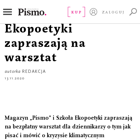
OD REDAKCJI
Pismo i Szkoła
KUP
ZALOGUJ
Ekopoetyki
zapraszają na
warsztat
autorka
REDAKCJA
13.11.2020
Magazyn „Pismo” i Szkoła Ekopoetyki zapraszają
na bezpłatny warsztat dla dziennikarzy o tym jak
pisać i mówić o kryzysie klimatycznym