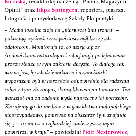
Kicińską
, redaktorkę naczelną „Pisma. Magazynu
Opinii” oraz
Filipa Springera
, reportera, pisarza,
fotografa i pomysłodawcę Szkoły Ekopoetyki.
–
Media lokalne stoją na „pierwszej linii frontu” –
pokazują wycinek rzeczywistości najbliższy ich
odbiorcom. Monitorują to, co dzieje się ze
środowiskiem naturalnym i relacjonują podejmowane
przez władze w tym zakresie decyzje. To dlatego tak
ważne jest, by ich dziennikarze i
dziennikarki
wyposażeni byli w narzędzia odpowiednie dla radzenia
sobie z tym złożonym, skomplikowanym tematem.
Ten
warsztat ma za zadanie wyjść naprzeciw tej potrzebie.
Kierujemy go do mediów z województwa małopolskiego
nieprzypadkowo, ponieważ na obszarze tym znajduje
się 5 z 10 miast o najbardziej zanieczyszczonym
powietrzu w kraju” –
powiedział
Piotr Nesterowicz
,