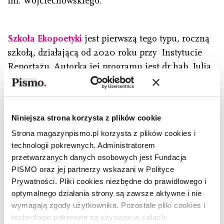
im. Wojciechowskiego.
Szkoła Ekopoetyki
jest pierwszą tego typu, roczną
szkołą, działającą od 2020 roku przy Instytucie
Reportażu. Autorką jej programu jest dr hab. Julia
Fiedorczuk, pisarka, poetka, tłumaczka i krytyczka
literacka, adiunkt w Zakładzie Literatury
Amerykańskiej Instytutu Anglistyki Uniwersytetu
Niniejsza strona korzysta z plików cookie
Warszawskiego. Pomysłodawcą i współtwórcą
Strona magazynpismo.pl korzysta z plików cookies i
szkoły jest Filip Springer, pisarz i fotograf związany
technologii pokrewnych. Administratorem
z Instytutem Reportażu, koordynator programowy
przetwarzanych danych osobowych jest Fundacja
festiwalu MiedziankaFest.
PISMO oraz jej partnerzy wskazani w Polityce
Prywatności. Pliki cookies niezbędne do prawidłowego i
optymalnego działania strony są zawsze aktywne i nie
wymagają zgody użytkownika. Pozostałe pliki cookies i
technologie pokrewne są używane w celach: