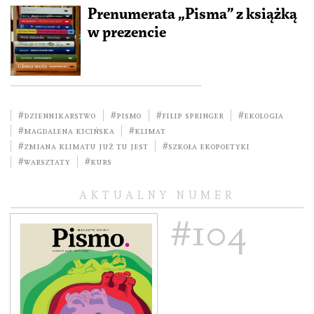
Prenumerata „Pisma” z książką
w prezencie
#dziennikarstwo
#Pismo
#Filip Springer
#ekologia
#Magdalena Kicińska
#klimat
#zmiana klimatu już tu jest
#Szkoła Ekopoetyki
#Warsztaty
#Kurs
AKTUALNY NUMER
#104