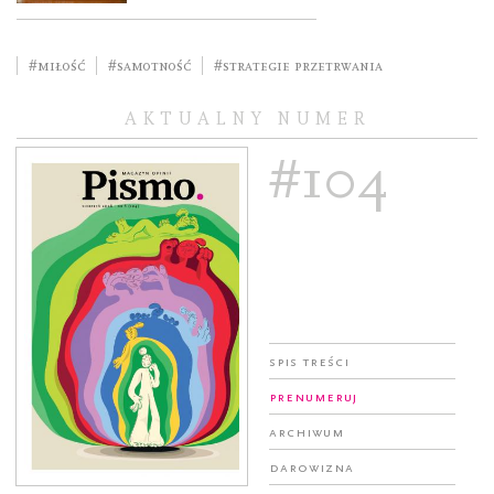
#miłość
#samotność
#strategie przetrwania
AKTUALNY NUMER
#104
Spis treści
Prenumeruj
Archiwum
Darowizna