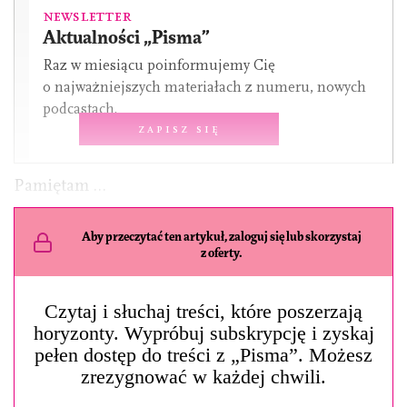
Newsletter
Aktualności „Pisma”
Raz w miesiącu poinformujemy Cię
o najważniejszych materiałach z numeru, nowych
podcastach.
Zapisz się
Pamiętam …
Aby przeczytać ten artykuł, zaloguj się lub skorzystaj
z oferty.
Czytaj i słuchaj treści, które poszerzają
horyzonty. Wypróbuj subskrypcję i zyskaj
pełen dostęp do treści z „Pisma”. Możesz
zrezygnować w każdej chwili.