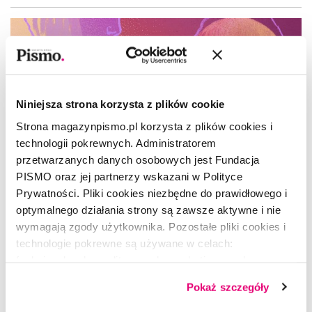
Niniejsza strona korzysta z plików cookie
Strona magazynpismo.pl korzysta z plików cookies i
technologii pokrewnych. Administratorem
przetwarzanych danych osobowych jest Fundacja
PISMO oraz jej partnerzy wskazani w Polityce
Prywatności. Pliki cookies niezbędne do prawidłowego i
optymalnego działania strony są zawsze aktywne i nie
wymagają zgody użytkownika. Pozostałe pliki cookies i
technologie pokrewne są używane w celach:
funkcjonalnych, analitycznych, marketingowych oraz
prezentowania spersonalizowanych treści. Wyrażając
ESEJ KULTURA
Pokaż szczegóły
dobrowolną zgodę na pliki cookies i technologie
Dlaczego oglądamy „Love is Blind”?
pokrewne, zgadzasz się na przechowywanie informacji