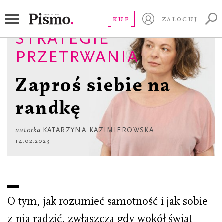
KUP
ZALOGUJ
STRATEGIE
PRZETRWANIA
Zaproś siebie na
randkę
autorka
KATARZYNA KAZIMIEROWSKA
14.02.2023
O tym, jak rozumieć samotność i jak sobie
z nią radzić, zwłaszcza gdy wokół świat