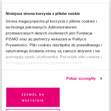
Niniejsza strona korzysta z plików cookie
Strona magazynpismo.pl korzysta z plików cookies i
technologii pokrewnych. Administratorem
przetwarzanych danych osobowych jest Fundacja
PORTRET
PISMO oraz jej partnerzy wskazani w Polityce
Giorgia Meloni: włoska prawica nie
Prywatności. Pliki cookies niezbędne do prawidłowego i
oddaje pola
optymalnego działania strony są zawsze aktywne i nie
wymagają zgody użytkownika. Pozostałe pliki cookies i
FABIO TURCO
technologie pokrewne są używane w celach:
funkcjonalnych, analitycznych, marketingowych oraz
prezentowania spersonalizowanych treści. Wyrażając
Pokaż szczegóły
dobrowolną zgodę na pliki cookies i technologie
pokrewne, zgadzasz się na przechowywanie informacji
na Twoim urządzeniu końcowym lub dostęp do niego i
Zezwól na
przetwarzanie danych. Zgodę na wszystkie lub niektóre
wszystkie
pliki cookies i technologie pokrewne możesz w każdej
chwili wycofać lub ponowić w zakładce "Ustawienia