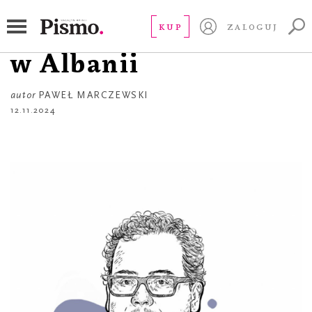
PISMO ZE ŚWIATA
Włoskie Guantanamo
KUP
ZALOGUJ
w Albanii
autor
PAWEŁ MARCZEWSKI
12.11.2024