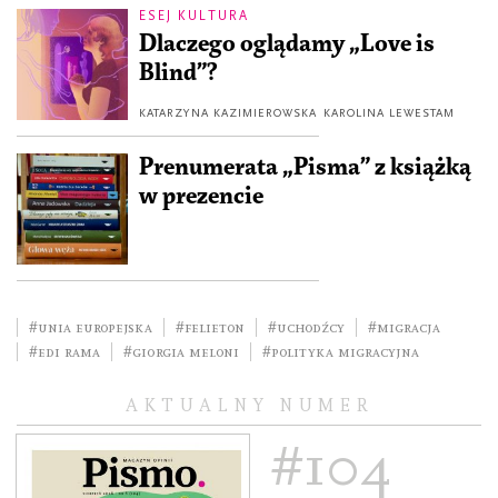
ESEJ KULTURA
Dlaczego oglądamy „Love is
Blind”?
KATARZYNA KAZIMIEROWSKA
KAROLINA LEWESTAM
Prenumerata „Pisma” z książką
w prezencie
#Unia Europejska
#felieton
#uchodźcy
#migracja
#Edi Rama
#Giorgia Meloni
#polityka migracyjna
AKTUALNY NUMER
#104