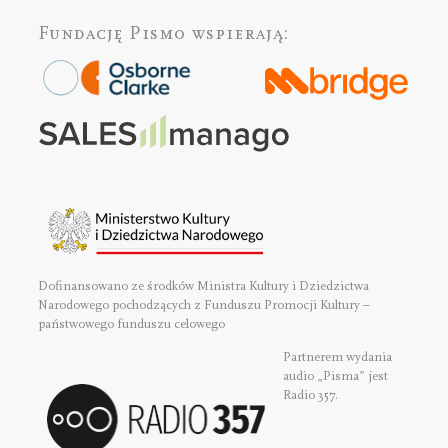
Fundację Pismo
wspierają:
Dofinansowano ze środków Ministra Kultury i Dziedzictwa
Narodowego pochodzących z Funduszu Promocji Kultury –
państwowego funduszu celowego
Partnerem wydania
audio „Pisma” jest
Radio 357.