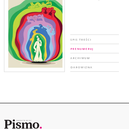
Spis treści
Prenumeruj
Archiwum
Darowizna