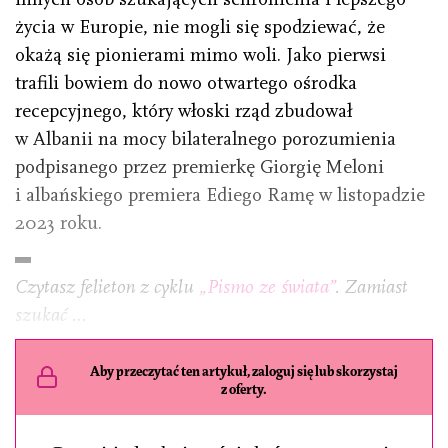
życia w Europie, nie mogli się spodziewać, że
okażą się pionierami mimo woli. Jako pierwsi
trafili bowiem do nowo otwartego ośrodka
recepcyjnego, który włoski rząd zbudował
w Albanii na mocy bilateralnego porozumienia
podpisanego przez premierkę Giorgię Meloni
i albańskiego premiera Ediego Ramę w listopadzie
2023 roku.
Czytasz felieton z cyklu
„Pismo ze świata”
. Zamiast
szukać …
Aby przeczytać ten artykuł, zaloguj się lub skorzystaj
z oferty.