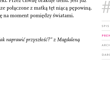
ki. Przez chwilę brakuje tlenu. Jest już
cze połączone z matką tęt­ niącą pępowiną.
się na moment pomiędzy światami.
Spis
Pre
Jak naprawić przyszłość?” z Magdaleną
Arc
Dar