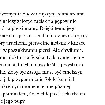
dycznymi i obowiązującymi standardami
z należy założyć zacisk na pępowinie
ć na piersi mamy. Dzięki temu jego
zacznie spadać – maluch rozpozna kojący
óry uruchomi pierwotne instynkty każące
 w poszukiwaniu piersi. Ale chwilunia,
anią doktor na fejsika. Lajki same się nie
mamusi, to tylko nowy krótki przystanek
iz. Żeby był zasięg, musi być emołszyn.
ki jak przypomnienie folołerkom ich
onkretnym momencie, nie później.
spominałam, że to chłopiec? Lekarka nie
ie jego pupy.