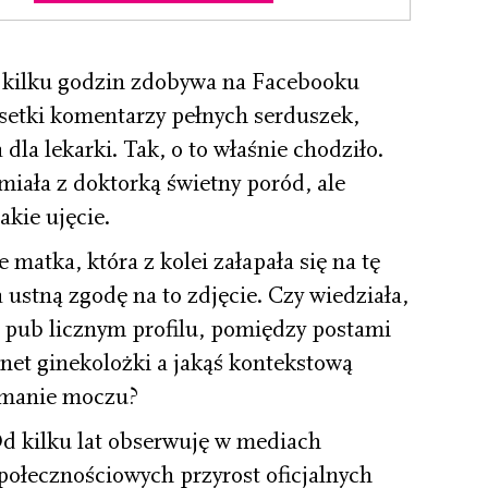
h kilku godzin zdobywa na Facebooku
 setki komentarzy pełnych serduszek,
dla lekar­ki. Tak, o to właśnie chodziło.
 miała z doktorką świetny poród, ale
takie ujęcie.
atka, która z kolei zała­pała się na tę
 ustną zgodę na to zdjęcie. Czy wiedziała,
 pub­ licznym profilu, pomiędzy postami
et ginekolożki a jakąś kontekstową
ymanie moczu?
d kilku lat obserwuję w mediach
połecznościowych przyrost oficjalnych