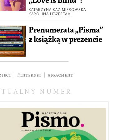
„Love is Blind”?
KATARZYNA KAZIMIEROWSKA
KAROLINA LEWESTAM
Prenumerata „Pisma”
z książką w prezencie
zieci
#internet
#fragment
KTUALNY NUMER