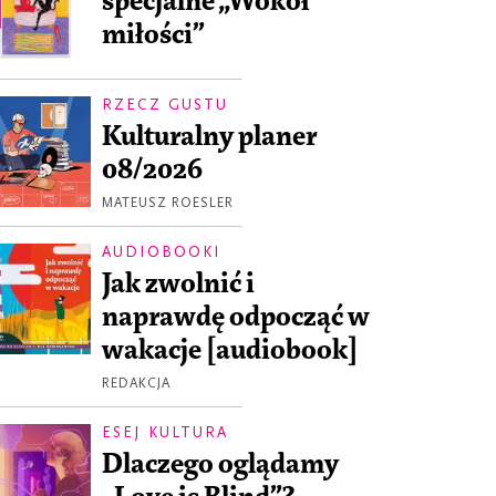
specjalne „Wokół
miłości”
RZECZ GUSTU
Kulturalny planer
08/2026
MATEUSZ ROESLER
AUDIOBOOKI
Jak zwolnić i
naprawdę odpocząć w
wakacje [audiobook]
REDAKCJA
ESEJ KULTURA
Dlaczego oglądamy