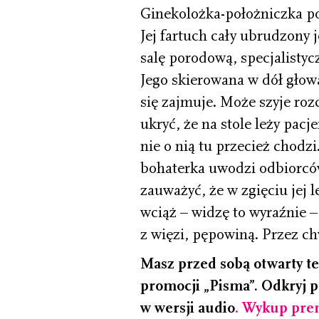
Ginekolożka-­położniczka p
Jej fartuch cały ubrudzony 
salę porodową, specjalistycz
Jego skierowana w dół głowa
się zajmuje. Może szyje rozc
ukryć, że na stole leży pacj
nie o nią tu przecież chodzi
bohaterka uwodzi odbiorc
zauważyć, że w zgięciu jej l
wciąż – widzę to wyraźnie 
z więzi, pępowiną. Przez chw
Masz przed sobą otwarty t
promocji „Pisma”. Odkryj p
w wersji audio
.
Wykup pren