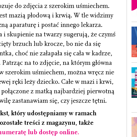
ozuje do zdjęcia z szerokim uśmiechem.
jest mazią płodową i krwią. W tle widzimy
ną apa­raturę i postać innego lekarza.
 i skupienie na twarzy sugerują, że czymś
ięty brzuch lub krocze, bo nie da się
entka, choć nie załapała się cała w kadrze,
. Patrząc na to zdjęcie, na którym główna
ów szerokim uśmiechem, można wręcz nie
ewej ręki leży dziecko. Całe w mazi i krwi,
– połączone z matką najbardziej pierwotną
ilę zastanawiam się, czy jeszcze tętni.
ekst, który udostępniamy w ramach
ozostałe treści z magazynu, także
umeratę lub dostęp online
.