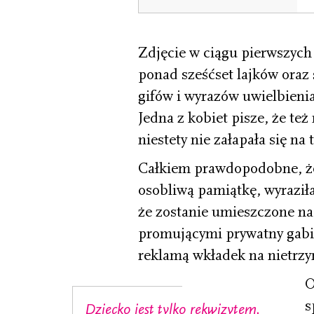
Zdjęcie w ciągu pierwszyc
ponad sześćset lajków oraz
gifów i wyrazów uwielbienia 
Jedna z kobiet pisze, że też
niestety nie załapała się na 
Całkiem prawdopodobne, że m
osobliwą pamiątkę, wyraziła
że zostanie umieszczone na
promującymi prywatny gabin
reklamą wkładek na nietrz
O
s
Dziecko jest tylko rekwizytem,