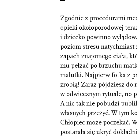
Zgodnie z procedurami me
opieki okołoporodowej tera
i dziecko powinno wylądowa
poziom stresu natychmiast 
zapach znajomego ciała, kt
mu pełzać po brzuchu matki
ma­lutki. Najpierw fotka z p
zrobią! Zaraz pójdziesz do 
w odwiecznym rytuale, no pl
A nic tak nie pobudzi publi
własnych przeżyć. W tym k
Chłopiec może pocze­kać. W
postarała się ukryć dokładn