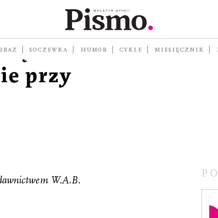
 sieci.
siążki
BRAZ
SOCZEWKA
HUMOR
CYKLE
MIESIĘCZNIK
e przy
P
dawnictwem W.A.B.