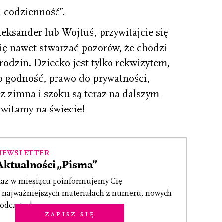
 codzienność”.
eksander lub Wojtuś, przy­witajcie się
 się nawet stwarzać pozorów, że chodzi
arodzin. Dziecko jest tylko rekwizytem,
go godność, prawo do prywatności,
 z zimna i szoku są teraz na dalszym
, witamy na świecie!
Newsletter
Aktualności „Pisma”
az w miesiącu poinformujemy Cię
 najważniejszych materiałach z numeru, nowych
odcastach.
Zapisz się