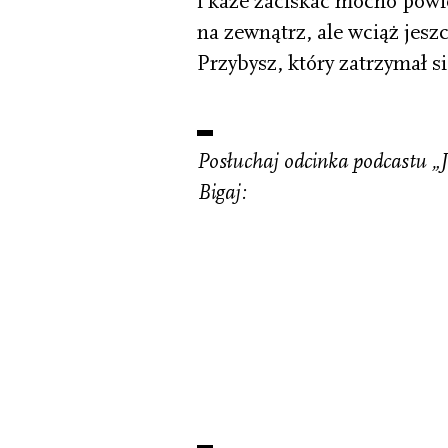
i każe zaciskać mocno powie
na zewnątrz, ale wciąż jesz
Przybysz, który zatrzymał 
Posłuchaj odcinka podcastu „
Bigaj: