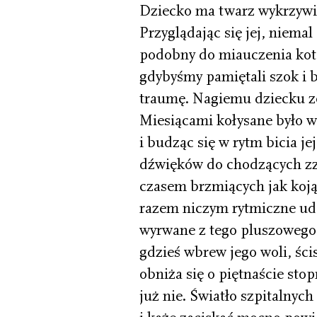
Dziecko ma twarz wykrzywi
Przyglądając się jej, niemal
podobny do miauczenia kota
gdybyśmy pamiętali szok i b
traumę. Nagiemu dziecku ze
Miesiącami kołysane było w
i budząc się w rytm bicia j
dźwięków do­ chodzących 
czasem brzmiących jak koją
razem niczym rytmiczne uder
wyrwane z tego pluszowego 
gdzieś wbrew jego woli, ści
obniża się o piętnaście stop
już nie. Światło szpi­talny