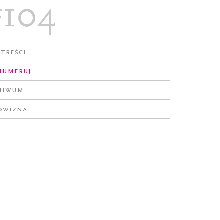
#104
 treści
numeruj
hiwum
owizna