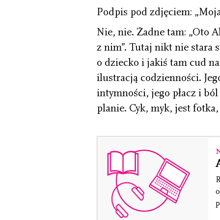
Podpis pod zdjęciem: „Moja
Nie, nie. Żadne tam: „Oto Al
z nim”. Tutaj nikt nie stara
o dziecko i jakiś tam cud n
ilustracją codzienności. Je
intymności, jego płacz i ból
planie. Cyk, myk, jest fotka
R
o
p