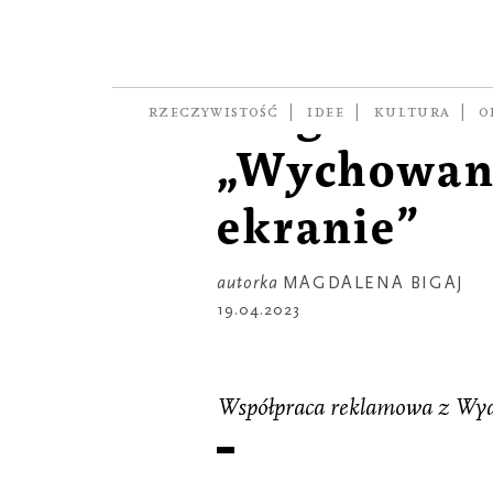
CZYTAJ
Narodziny w
Fragment k
RZECZYWISTOŚĆ
IDEE
KULTURA
O
„Wychowani
ekranie”
autorka
MAGDALENA BIGAJ
19.04.2023
Współpraca reklamowa z Wy