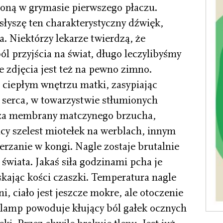
oną w grymasie pierwszego płaczu.
 słyszę ten charakterystyczny dźwięk,
. Niektórzy lekarze twierdzą, że
ól przyjścia na świat, długo leczylibyśmy
 zdjęcia jest też na pewno zimno.
 ciepłym wnętrzu matki, zasypiając
ej serca, w towarzystwie stłumionych
zza membrany matczynego brzucha,
cy szelest miotełek na werblach, innym
zanie w kongi. Nagle zosta­je brutalnie
świata. Jakaś siła godzinami pcha je
skając kości czaszki. Temperatura nagle
ni, ciało jest jeszcze mokre, ale otoczenie
ch lamp powoduje kłujący ból gałek ocznych