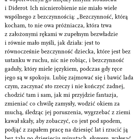
i Diderot. Ich nicnierobienie nie miało wiele
wspólnego z bezczynnością: „Bezczynność, którą
kocham, to nie owa próżniacza, która trwa
z założonymi rękami w zupełnym bezwładzie
i równie mało myśli, jak działa: jest to
równocześnie bezczynność dziecka, które jest bez
ustanku w ruchu, nic nie robiąc, i bezczynność
gaduły, który miele językiem, podczas gdy ręce
jego są w spokoju. Lubię zajmować się i bawić lada
czym, zaczynać sto rzeczy i nie kończyć żadnej,
chodzić tam i sam, jak mi przyjdzie fantazja,
zmieniać co chwilę zamysły, wodzić okiem za
muchą, śledząc jej poruszenia, wygrzebać z ziemi
kawał skały, aby zobaczyć, co jest pod spodem,
podjąć z zapałem pracę na dziesięć lat i rzucić ją
bez żalu po dziesięciu minutach, słowem, wałęsać