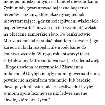
monopol między innymi na handel niewolnikami.
Zyski miały gwarantować bajeczne bogactwa
terenów Luizjany, które okazały się jednak
niewystarczające, gdy zniecierpliwieni właściciele
papierów wartościowych chcieli wymienić weksle
na obiecane zamorskie złoto. Po bankructwie
Marivaux musiał zarabiać pisaniem na życie, jego
kariera nabrała rozpędu, ale upodobanie do
lenistwa wzrosło. W 1740 roku stworzył tekst
zatytułowany
Lettre sur la paresse
[List o lenistwie]:
„Błogosławiona bezczynności! Zbawienna
indolencjo! Gdybyście były moimi guwernantkami,
pewnie nie napisałbym tylu mniej lub bardziej
dowcipnych nicostek, ale szczęśliwe dni byłyby
w moim życiu liczniejsze niż ledwie znośne
chwile, które przeżyłem”.