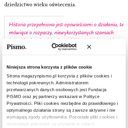
dziedzictwo wieku oświecenia.
Historia przepełniona jest opowieściami o działaniu, te
mówiące o rozpaczy, niewykorzystanych szansach
i porażkach pojawiają się rzadziej, a przecież są jej
niezbywalną częścią.
Wraz z upływem kolejnych stuleci liczba osób,
Niniejsza strona korzysta z plików cookie
które czują się w rzeczywistości niepewnie, rosła
Strona magazynpismo.pl korzysta z plików cookies i
wprost proporcjonalnie do wzrostu postępu
technologii pokrewnych. Administratorem
i ludzkiej wiedzy. Dziś, określana jako „słabość
przetwarzanych danych osobowych jest Fundacja
woli”, prokrastynacja zastąpiła piętnowane niegdyś
PISMO oraz jej partnerzy wskazani w Polityce
Prywatności. Pliki cookies niezbędne do prawidłowego i
lenistwo. Zwlekanie i odkładanie spraw na później
optymalnego działania strony są zawsze aktywne i nie
bywa obroną przed naporem świata, w którym
wymagają zgody użytkownika. Pozostałe pliki cookies i
panuje tyrania wyboru i wydajności. Prokrastynacja
technologie pokrewne są używane w celach: