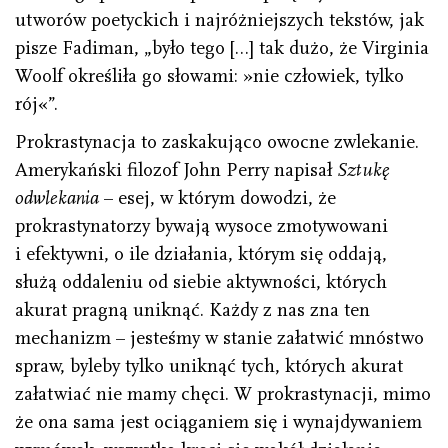
utworów poetyckich i najróżniejszych tekstów, jak
pisze Fadiman, „było tego […] tak dużo, że Virginia
Woolf określiła go słowami: »nie człowiek, tylko
rój«”.
Prokrastynacja to zaskakująco owocne zwlekanie.
Amerykański filozof John Perry napisał
Sztukę
odwlekania
– esej, w którym dowodzi, że
prokrastynatorzy bywają wysoce zmotywowani
i efektywni, o ile działania, którym się oddają,
służą oddaleniu od siebie aktywności, których
akurat pragną uniknąć. Każdy z nas zna ten
mechanizm – jesteśmy w stanie załatwić mnóstwo
spraw, byleby tylko uniknąć tych, których akurat
załatwiać nie mamy chęci. W prokrastynacji, mimo
że ona sama jest ociąganiem się i wynajdywaniem