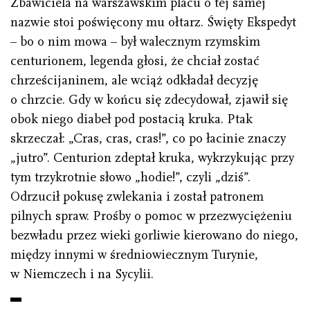
Zbawiciela na warszawskim placu o tej samej
nazwie stoi poświęcony mu ołtarz. Święty Ekspedyt
– bo o nim mowa – był walecznym rzymskim
centurionem, legenda głosi, że chciał zostać
chrześcijaninem, ale wciąż odkładał decyzję
o chrzcie. Gdy w końcu się zdecydował, zjawił się
obok niego diabeł pod postacią kruka. Ptak
skrzeczał: „Cras, cras, cras!”, co po łacinie znaczy
„jutro”. Centurion zdeptał kruka, wykrzykując przy
tym trzykrotnie słowo „hodie!”, czyli „dziś”.
Odrzucił pokusę zwlekania i został patronem
pilnych spraw. Prośby o pomoc w przezwyciężeniu
bezwładu przez wieki gorliwie kierowano do niego,
między innymi w średniowiecznym Turynie,
w Niemczech i na Sycylii.