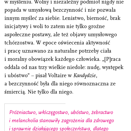
w myśleniu. Wolny i niezależny podmiot nigdy nie
popada w umysłową bezczynność i nie pozwala
innym myśleć za siebie. Lenistwo, bierność, brak
inicjatywy i woli to zatem nie tylko groźne
aspołeczne postawy, ale też objawy umysłowego
tchórzostwa. W epoce oświecenia aktywność
i pracę uznawano za naturalne potrzeby ciała
i moralny obowiązek każdego człowieka. „[P]raca
oddala od nas trzy wielkie niedole: nudę, występek
i ubóstwo” – pisał Voltaire w
Kandydzie
,
a bezczynność była dla niego równoznaczna ze
śmiercią. Nie tylko dla niego.
Próżniactwo, włóczęgostwo, ubóstwo, żebractwo
i melancholia stanowiły zagrożenia dla zdrowego
i sprawnie działającego społeczeństwa, dlatego