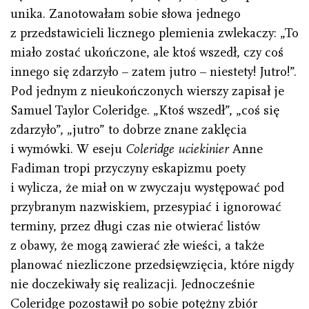
unika. Zanotowałam sobie słowa jednego
z przedstawicieli licznego plemienia zwlekaczy: „To
miało zostać ukończone, ale ktoś wszedł, czy coś
innego się zdarzyło – zatem jutro – niestety! Jutro!”.
Pod jednym z nieukończonych wierszy zapisał je
Samuel Taylor Coleridge. „Ktoś wszedł”, „coś się
zdarzyło”, „jutro” to dobrze znane zaklęcia
i wymówki. W eseju
Coleridge uciekinier
Anne
Fadiman tropi przyczyny eskapizmu poety
i wylicza, że miał on w zwyczaju występować pod
przybranym nazwiskiem, przesypiać i ignorować
terminy, przez długi czas nie otwierać listów
z obawy, że mogą zawierać złe wieści, a także
planować niezliczone przedsięwzięcia, które nigdy
nie doczekiwały się realizacji. Jednocześnie
Coleridge pozostawił po sobie potężny zbiór