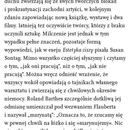
duchu zwierzają się ze swych twórczych blokad
i prokrastynacji zachodni artyści, w kolejnym
zdaniu zapowiadając nową książkę, wystawę i dwa
filmy. Istnieją też oczywiście twórcy, którzy z braku
uczynili sztukę. Milczenie jest jednak w tym
wypadku pełne znaczeń, pozostaje formą
wypowiedzi, jak w eseju
Estetyka ciszy
pisała Susan
Sontag. Mimo wszystko częściej słyszymy i czytamy
o tym, „jak oni pracują”, niż o tym, „jak nie
pracują”. Można wręcz odnieść wrażenie, że
wszyscy wokół opowiadają o tajnikach własnego
warsztatu i zwierzają się z chwilowych okresów
niemocy. Roland Barthes szczególnie dotkliwą jej
odmianę umieszczał pod wezwaniem Flauberta
i nazywał „marynatą”: „Oznacza to, że rzucamy się
w pewnej chwili na łóżko i się »marynujemy«. Nic