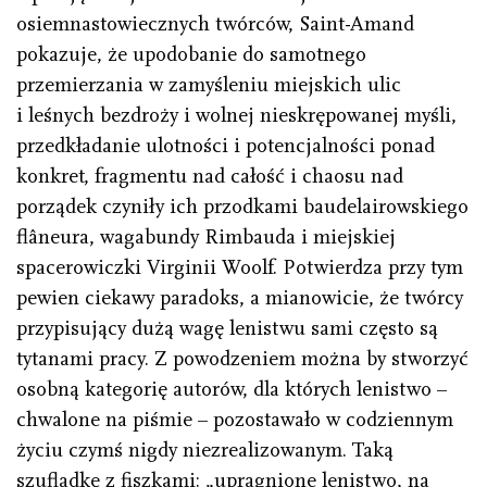
osiemnasto­wiecznych twórców, Saint-Amand
pokazuje, że upodobanie do samotnego
przemierzania w zamyśleniu miejskich ulic
i leśnych bezdroży i wolnej nieskrępowanej myśli,
przedkładanie ulotności i potencjalności ponad
konkret, fragmentu nad całość i chaosu nad
porządek czyniły ich przodkami baudelairowskiego
flâneura, wagabundy Rimbauda i miejskiej
spacerowiczki Virginii Woolf. Potwierdza przy tym
pewien ciekawy paradoks, a mianowicie, że twórcy
przypisujący dużą wagę lenistwu sami często są
tytanami pracy. Z powodzeniem można by stworzyć
osobną kategorię autorów, dla których lenistwo –
chwalone na piśmie – pozostawało w codziennym
życiu czymś nigdy niezrealizowanym. Taką
szufladkę z fiszkami: „upragnione lenistwo, na