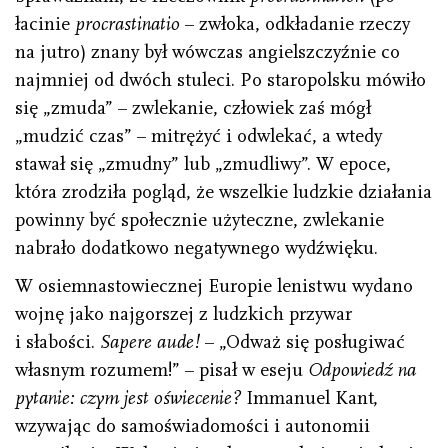
łacinie
procrastinatio
– zwłoka, odkładanie rzeczy
na jutro) znany był wówczas angielszczyźnie co
najmniej od dwóch stuleci. Po staropolsku mówiło
się „zmuda” – zwlekanie, człowiek zaś mógł
„mudzić czas” – mitrężyć i odwlekać, a wtedy
stawał się „zmudny” lub „zmudliwy”. W epoce,
która zrodziła pogląd, że wszelkie ludzkie działania
powinny być społecznie użyteczne, zwlekanie
nabrało dodatkowo negatywnego wydźwięku.
W osiemnastowiecznej Europie lenistwu wydano
wojnę jako najgorszej z ludzkich przywar
i słabości.
Sapere aude!
– „Odważ się posługiwać
własnym rozumem!” – pisał w eseju
Odpowiedź na
pytanie: czym jest oświecenie?
Immanuel Kant,
wzywając do samoświadomości i autonomii