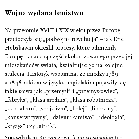
Wojna wydana lenistwu
Na przełomie XVIII i XIX wieku przez Europę
przetoczyła się „podwójna rewolucja” – jak Eric
Hobsbawm określił procesy, które odmieniły
Europę i znaczną część skolonizowanego przez jej
mieszkańców świata, kształtując go na kolejne
stulecia. Historyk wspomina, że między 1789
a 1848 rokiem w języku angielskim pojawiły się
takie słowa jak „przemysł” i „przemysłowiec”,
„fabryka”, „klasa średnia”, „klasa robotnicza”,
„kapitalizm”, „socjalizm”, „kolej”, „liberalny”,
„konserwatywny”, „dziennikarstwo”, „ideologia”,
„kryzys” czy „strajk”.
Sprawdziłam, że rzeczownik
procrastination
(po