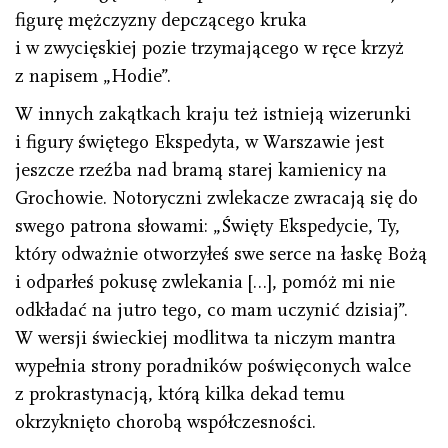
figurę mężczyzny depczącego kruka
i w zwycięskiej pozie trzymającego w ręce krzyż
z napisem „Hodie”.
W innych zakątkach kraju też istnieją wizerunki
i figury świętego Ekspedyta, w Warszawie jest
jeszcze rzeźba nad bramą starej kamienicy na
Grochowie. Notoryczni zwlekacze zwracają się do
swego patrona słowami: „Święty Ekspedycie, Ty,
który odważnie otworzyłeś swe serce na łaskę Bożą
i odparłeś pokusę zwlekania […], pomóż mi nie
odkładać na jutro tego, co mam uczynić dzisiaj”.
W wersji świeckiej modlitwa ta niczym mantra
wypełnia strony poradników poświęconych walce
z prokrastynacją, którą kilka dekad temu
okrzyknięto chorobą współczesności.