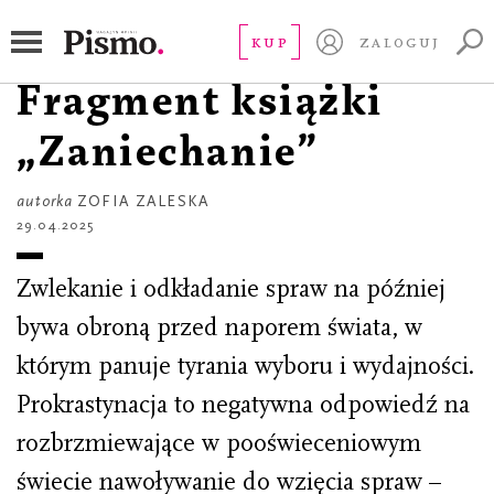
CZYTAJ
Jutro, zrobię to jutro.
KUP
ZALOGUJ
Fragment książki
„Zaniechanie”
autorka
ZOFIA ZALESKA
29.04.2025
Zwlekanie i odkładanie spraw na później
bywa obroną przed naporem świata, w
którym panuje tyrania wyboru i wydajności.
Prokrastynacja to negatywna odpowiedź na
rozbrzmiewające w pooświeceniowym
świecie nawoływanie do wzięcia spraw –