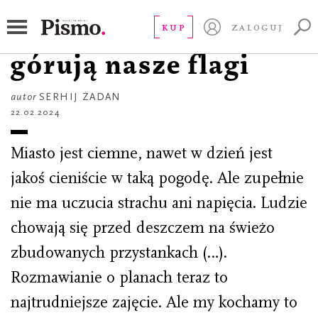
CZYTAJ
A nad miastem
KUP
ZALOGUJ
górują nasze flagi
autor
SERHIJ ŻADAN
22.02.2024
Miasto jest ciemne, nawet w dzień jest
jakoś cieniście w taką pogodę. Ale zupełnie
nie ma uczucia strachu ani napięcia. Ludzie
chowają się przed deszczem na świeżo
zbudowanych przystankach (…).
Rozmawianie o planach teraz to
najtrudniejsze zajęcie. Ale my kochamy to