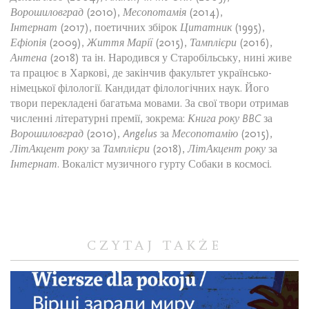
Ворошиловград
(2010),
Месопотамія
(2014),
Інтернат
(2017), поетичних збірок
Цитатник
(1995),
Ефіопія
(2009),
Життя Марії
(2015),
Тамплієри
(2016),
Антена
(2018) та ін. Народився у Старобільську, нині живе
та працює в Харкові, де закінчив факультет українсько-
німецької філології. Кандидат філологічних наук. Його
твори перекладені багатьма мовами. За свої твори отримав
численні літературні премії, зокрема:
Книга року BBC
за
Ворошиловград
(2010),
Angelus
за
Месопотамію
(2015),
ЛітАкцент року
за
Тамплієри
(2018),
ЛітАкцент року
за
Інтернат
. Вокаліст музичного гурту Собаки в космосі.
CZYTAJ TAKŻE