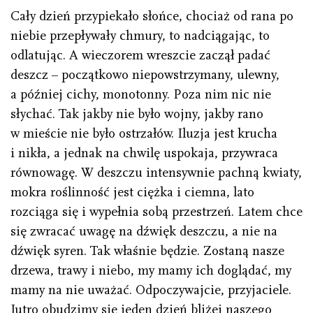
Cały dzień przypiekało słońce, chociaż od rana po
niebie przepływały chmury, to nadciągając, to
odlatując. A wieczorem wreszcie zaczął padać
deszcz – początkowo niepowstrzymany, ulewny,
a później cichy, monotonny. Poza nim nic nie
słychać. Tak jakby nie było wojny, jakby rano
w mieście nie było ostrzałów. Iluzja jest krucha
i nikła, a jednak na chwilę uspokaja, przywraca
równowagę. W deszczu intensywnie pachną kwiaty,
mokra roślinność jest ciężka i ciemna, lato
rozciąga się i wypełnia sobą przestrzeń. Latem chce
się zwracać uwagę na dźwięk deszczu, a nie na
dźwięk syren. Tak właśnie będzie. Zostaną nasze
drzewa, trawy i niebo, my mamy ich doglądać, my
mamy na nie uważać. Odpoczywajcie, przyjaciele.
Jutro obudzimy się jeden dzień bliżej naszego