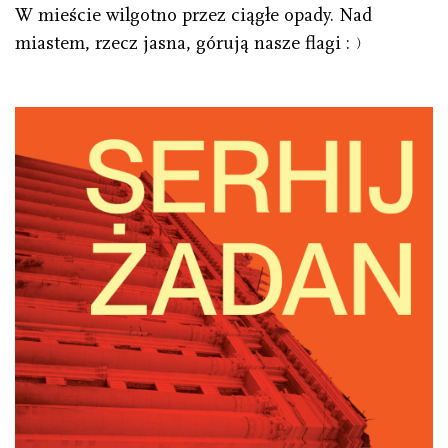
W mieście wilgotno przez ciągłe opady. Nad
miastem, rzecz jasna, górują nasze flagi :﹚