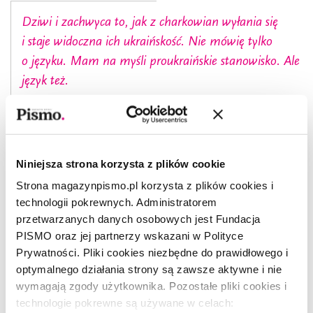
Dziwi i zachwyca to, jak z charkowian wyłania się
i staje widoczna ich ukraińskość. Nie mówię tylko
o języku. Mam na myśli proukraińskie stanowisko. Ale
język też.
Przykro też jest myśleć, jak wiele straciliśmy czasu
i zasobów przez ostatnie 30 lat. Przecież wszystkie
te kobiety i mężczyźni urodzili się tu – jako
Niniejsza strona korzysta z plików cookie
Ukraińcy w ukraińskim Charkowie, a mieli się
Strona magazynpismo.pl korzysta z plików cookies i
stać procentami w czyichś grach wyborczych.
technologii pokrewnych. Administratorem
Pozostaje mieć nadzieję, że cały ten dzisiejszy
przetwarzanych danych osobowych jest Fundacja
rozłam czegoś jednak nauczy. Odpoczywajcie,
PISMO oraz jej partnerzy wskazani w Polityce
Prywatności. Pliki cookies niezbędne do prawidłowego i
drodzy bracia i siostry. Jutro obudzimy się jeszcze
optymalnego działania strony są zawsze aktywne i nie
jeden dzień bliżej naszego zwycięstwa. (…)
wymagają zgody użytkownika. Pozostałe pliki cookies i
technologie pokrewne są używane w celach: