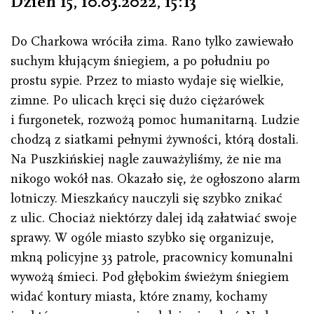
Dzień 15, 10.03.2022
,
15 : 13
Do Charkowa wróciła zima. Rano tylko zawiewało
suchym kłującym śniegiem, a po południu po
prostu sypie. Przez to miasto wydaje się wielkie,
zimne. Po ulicach kręci się dużo ciężarówek
i furgonetek, rozwożą pomoc humanitarną. Ludzie
chodzą z siatkami pełnymi żywności, którą dostali.
Na Puszkińskiej nagle zauważyliśmy, że nie ma
nikogo wokół nas. Okazało się, że ogłoszono alarm
lotniczy. Mieszkańcy nauczyli się szybko znikać
z ulic. Chociaż niektórzy dalej idą załatwiać swoje
sprawy. W ogóle miasto szybko się organizuje,
mkną policyjne 33 patrole, pracownicy komunalni
wywożą śmieci. Pod głębokim świeżym śniegiem
widać kontury miasta, które znamy, kochamy