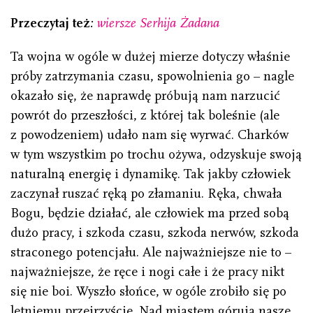
Przeczytaj też
:
wiersze Serhija Żadana
Ta wojna w ogóle w dużej mierze dotyczy właśnie
próby zatrzymania czasu, spowolnienia go – nagle
okazało się, że naprawdę próbują nam narzucić
powrót do przeszłości, z której tak boleśnie (ale
z powodzeniem) udało nam się wyrwać. Charków
w tym wszystkim po trochu ożywa, odzyskuje swoją
naturalną energię i dynamikę. Tak jakby człowiek
zaczynał ruszać ręką po złamaniu. Ręka, chwała
Bogu, będzie działać, ale człowiek ma przed sobą
dużo pracy, i szkoda czasu, szkoda nerwów, szkoda
straconego potencjału. Ale najważniejsze nie to –
najważniejsze, że ręce i nogi całe i że pracy nikt
się nie boi. Wyszło słońce, w ogóle zrobiło się po
letniemu przejrzyście. Nad miastem górują nasze