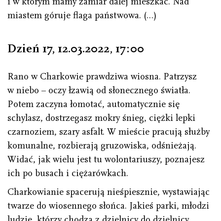
i w którym mamy zamiar dalej mieszkać. Nad
miastem góruje flaga państwowa. (…)
Dzień 17, 12.03.2022
,
17 : 00
Rano w Charkowie prawdziwa wiosna. Patrzysz
w niebo – oczy łzawią od słonecznego światła.
Potem zaczyna łomotać, automatycznie się
schylasz, dostrzegasz mokry śnieg, ciężki lepki
czarnoziem, szary asfalt. W mieście pracują służby
komunalne, rozbierają gruzowiska, odśnieżają.
Widać, jak wielu jest tu wolontariuszy, poznajesz
ich po busach i ciężarówkach.
Charkowianie spacerują nieśpiesznie, wystawiając
twarze do wiosennego słońca. Jakieś parki, młodzi
ludzie, którzy chodzą z dzielnicy do dzielnicy