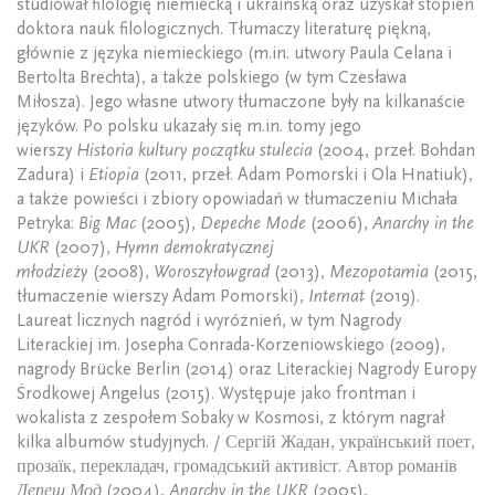
studiował filologię niemiecką i ukraińską oraz uzyskał stopień
doktora nauk filologicznych. Tłumaczy literaturę piękną,
głównie z języka niemieckiego (m.in. utwory Paula Celana i
Bertolta Brechta), a także polskiego (w tym Czesława
Miłosza). Jego własne utwory tłumaczone były na kilkanaście
języków. Po polsku ukazały się m.in. tomy jego
wierszy
Historia kultury początku stulecia
(2004, przeł. Bohdan
Zadura) i
Etiopia
(2011, przeł. Adam Pomorski i Ola Hnatiuk),
a także powieści i zbiory opowiadań w tłumaczeniu Michała
Petryka:
Big Mac
(2005),
Depeche Mode
(2006),
Anarchy in the
UKR
(2007),
Hymn demokratycznej
młodzieży
(2008),
Woroszyłowgrad
(2013),
Mezopotamia
(2015,
tłumaczenie wierszy Adam Pomorski),
Internat
(2019).
Laureat licznych nagród i wyróżnień, w tym Nagrody
Literackiej im. Josepha Conrada-Korzeniowskiego (2009),
nagrody Brücke Berlin (2014) oraz Literackiej Nagrody Europy
Środkowej Angelus (2015). Występuje jako frontman i
wokalista z zespołem Sobaky w Kosmosi, z którym nagrał
kilka albumów studyjnych. / Сергій Жадан, український поет,
прозаїк, перекладач, громадський активіст. Автор романів
Депеш Мод
(2004),
Anarchy in the UKR
(2005),