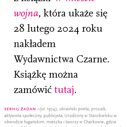
wojna
, która ukaże się
28 lutego 2024 roku
nakładem
Wydawnictwa Czarne.
Książkę można
zamówić
tutaj
.
Serhij Żadan
–(ur. 1974), ukraiński poeta, prozaik,
aktywista społeczny, publicysta. Urodzony w Starobielsku w
obwodzie ługańskim, mieszka i tworzy w Charkowie, gdzie