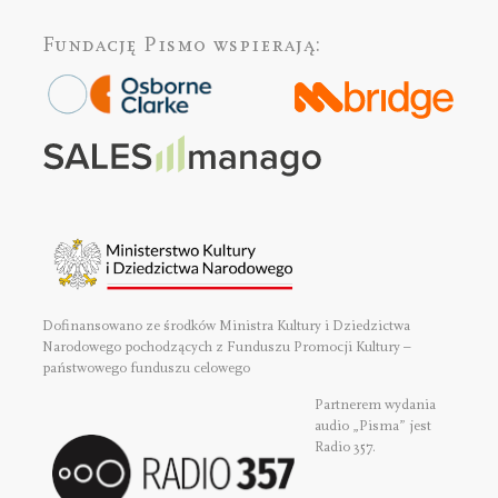
Fundację Pismo
wspierają:
Dofinansowano ze środków Ministra Kultury i Dziedzictwa
Narodowego pochodzących z Funduszu Promocji Kultury –
państwowego funduszu celowego
Partnerem wydania
audio „Pisma” jest
Radio 357.