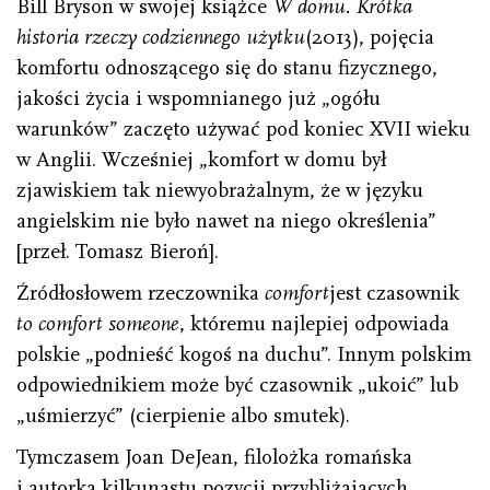
Bill Bryson w swojej książce
W domu. Krótka
historia rzeczy codziennego użytku
(2013), pojęcia
komfortu odnoszącego się do stanu fizycznego,
jakości życia i wspomnianego już „ogółu
warunków” zaczęto używać pod koniec XVII wieku
w Anglii. Wcześniej „komfort w domu był
zjawiskiem tak niewyobrażalnym, że w języku
angielskim nie było nawet na niego określenia”
[przeł. Tomasz Bieroń].
Źródłosłowem rzeczownika
comfort
jest czasownik
to comfort someone
, któremu najlepiej odpowiada
polskie „podnieść kogoś na duchu”. Innym polskim
odpowiednikiem może być czasownik „ukoić” lub
„uśmierzyć” (cierpienie albo smutek).
Tymczasem Joan DeJean, filolożka romańska
i autorka kilkunastu pozycji przybliżających