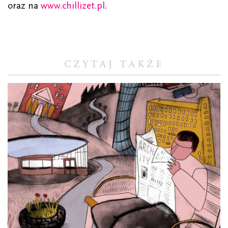
oraz na
www.chillizet.pl
.
CZYTAJ TAKŻE