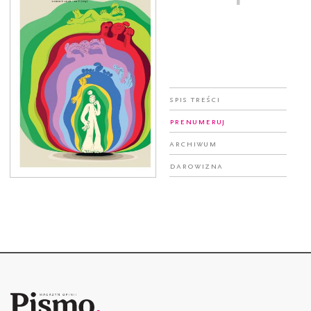
Spis treści
Prenumeruj
Archiwum
Darowizna