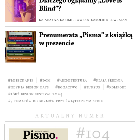
Dlaczego oglądamy „Love is
Blind”?
KATARZYNA KAZIMIEROWSKA
KAROLINA LEWESTAM
Prenumerata „Pisma” z książką
w prezencie
#mieszkanie
#dom
#architektura
#klasa średnia
#Gdynia Design Days
#bogactwo
#luksus
#komfort
#Łódź Design Festival 2024
#5 tematów do rozmów przy świątecznym stole
AKTUALNY NUMER
#104