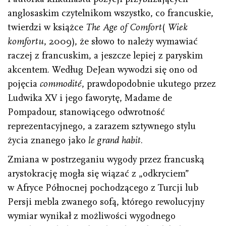
anglosaskim czytelnikom wszystko, co francuskie,
twierdzi w książce
The Age of Comfort
(
Wiek
komfortu
, 2009), że słowo to należy wymawiać
raczej z francuskim, a jeszcze lepiej z paryskim
akcentem. Według DeJean wywodzi się ono od
pojęcia
commodité
, prawdopodobnie ukutego przez
Ludwika XV i jego faworytę, Madame de
Pompadour, stanowiącego odwrotność
reprezentacyjnego, a zarazem sztywnego stylu
życia znanego jako
le grand habit
.
Zmiana w postrzeganiu wygody przez francuską
arystokrację mogła się wiązać z „odkryciem”
w Afryce Północnej pochodzącego z Turcji lub
Persji mebla zwanego sofą, którego rewolucyjny
wymiar wynikał z możliwości wygodnego