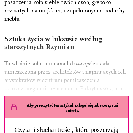
posadzenia koło siebie dwóch osób, głęboko
rozpartych na miękkim, uzupełnionym o poduchy
meblu.
Sztuka życia w luksusie według
starożytnych Rzymian
To właśnie sofa, otomana lub
canapé
została
umieszczona przez architektów i najmujących ich
arystokratów w centrum pomieszczenia
ochrzczonego mianem salonu. Pokryta skórą lub …
Aby przeczytać ten artykuł, zaloguj się lub skorzystaj
z oferty.
Czytaj i słuchaj treści, które poszerzają