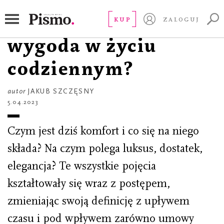
ESEJ KULTURA
Od czego zależy
KUP
ZALOGUJ
wygoda w życiu
codziennym?
autor
JAKUB SZCZĘSNY
5.04.2023
Czym jest dziś komfort i co się na niego
składa? Na czym polega luksus, dostatek,
elegancja? Te wszystkie pojęcia
kształtowały się wraz z postępem,
zmieniając swoją definicję z upływem
czasu i pod wpływem zarówno umowy