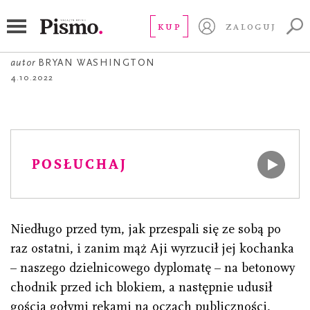
OPOWIADANIE
Alief
KUP
ZALOGUJ
autor
BRYAN WASHINGTON
4.10.2022
POSŁUCHAJ
Niedługo przed tym, jak przespali się ze sobą po
raz ostatni, i zanim mąż Aji wyrzucił jej kochanka
– naszego dzielnicowego dyplomatę – na betonowy
chodnik przed ich blokiem, a następnie udusił
gościa gołymi rękami na oczach publiczności,