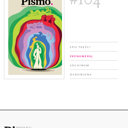
Spis treści
Prenumeruj
Archiwum
Darowizna