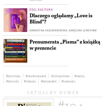
ESEJ KULTURA
Dlaczego oglądamy „Love is
Blind”?
KATARZYNA KAZIMIEROWSKA
KAROLINA LEWESTAM
Prenumerata „Pisma” z książką
w prezencie
#kultura
#opowiadanie
#literatura
#Proza
#relacje
#zdrada
#migranci
#Jamajka
AKTUALNY NUMER
#104