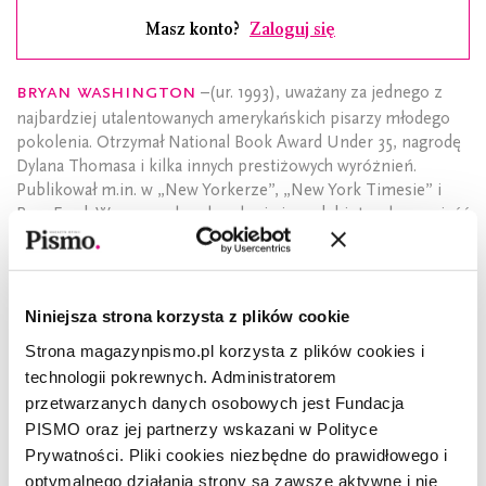
Masz konto?
Zaloguj się
Bryan Washington
–(ur. 1993), uważany za jednego z
najbardziej utalentowanych amerykańskich pisarzy młodego
pokolenia. Otrzymał National Book Award Under 35, nagrodę
Dylana Thomasa i kilka innych prestiżowych wyróżnień.
Publikował m.in. w „New Yorkerze”, „New York Timesie” i
BuzzFeed. W 2020 roku ukazała się jego debiutancka powieść
Upamiętnienie
.
Niniejsza strona korzysta z plików cookie
Opowiadanie
Alief
pochodzi ze zbioru
Parking
, który
Strona magazynpismo.pl korzysta z plików cookies i
w przekładzie Macieja Świerkockiego ukaże się
technologii pokrewnych. Administratorem
wkrótce nakładem wydawnictwa Cyranka.
przetwarzanych danych osobowych jest Fundacja
PISMO oraz jej partnerzy wskazani w Polityce
Prywatności. Pliki cookies niezbędne do prawidłowego i
optymalnego działania strony są zawsze aktywne i nie