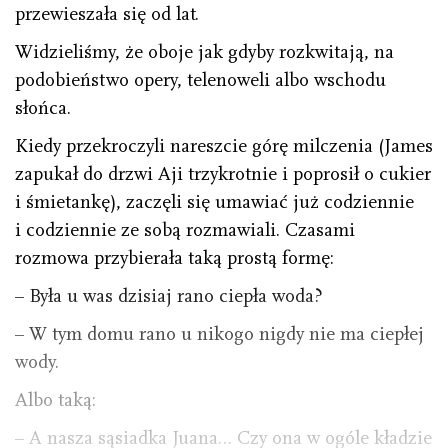
przewieszała się od lat.
Widzieliśmy, że oboje jak gdyby rozkwitają, na
podobieństwo opery, telenoweli albo wschodu
słońca.
Kiedy przekroczyli nareszcie górę milczenia (James
zapukał do drzwi Aji trzykrotnie i poprosił o cukier
i śmietankę), zaczęli się umawiać już codziennie
i codziennie ze sobą rozmawiali. Czasami
rozmowa przybierała taką prostą formę:
– Była u was dzisiaj rano ciepła woda?
– W tym domu rano u nikogo nigdy nie ma ciepłej
wody.
Albo taką:
– A nasza sąsiadka Juana… Czy ona w ogóle kładzie