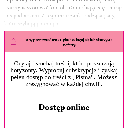
i zaczyna szorować kocioł, uśmiechając się i nucąc
coś pod nosem. Z jego mruczanki rodzą się sny,
które szybują potem po …
Aby przeczytać ten artykuł, zaloguj się lub skorzystaj
z oferty.
Czytaj i słuchaj treści, które poszerzają
horyzonty. Wypróbuj subskrypcję i zyskaj
pełen dostęp do treści z „Pisma”. Możesz
zrezygnować w każdej chwili.
Dostęp online