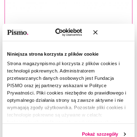
Masz konto?
Zaloguj się
Dmytro Moskalec
–(ur. 1985), autor wierszy, opowiadań
oraz niepublikowanej jeszcze powieści
Dada
. Pracował w
Niniejsza strona korzysta z plików cookie
branży medialnej i reklamowej. Uczestnik wojny rosyjsko-
Strona magazynpismo.pl korzysta z plików cookies i
ukraińskiej w latach 2014–2015 (obrona Mariupola) i od
technologii pokrewnych. Administratorem
lutego 2022 roku (specjalna grupa artyleryjska).
przetwarzanych danych osobowych jest Fundacja
PISMO oraz jej partnerzy wskazani w Polityce
Fragment pochodzi z powieści
Dada
, która miała
Prywatności. Pliki cookies niezbędne do prawidłowego i
ukazać się w Ukrainie w 2022 roku. Jednak ze
optymalnego działania strony są zawsze aktywne i nie
względu na rosyjską inwazję, jej publikacja została
wymagają zgody użytkownika. Pozostałe pliki cookies i
odłożona.
technologie pokrewne są używane w celach:
funkcjonalnych, analitycznych, marketingowych oraz
prezentowania spersonalizowanych treści. Wyrażając
Pokaż szczegóły
dobrowolną zgodę na pliki cookies i technologie