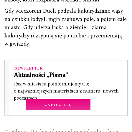
Gdy wieczorem Duch podpala kukurydziane wąsy
na czubku łodygi, mgła zasnuwa pole, a potem całe
miasto. Gdy uderza laską o ziemię – ziarna
kukurydzy rozsypują się po niebie i przemieniają
w gwiazdy.
Newsletter
Aktualności „Pisma”
Raz w miesiącu poinformujemy Cię
o najważniejszych materiałach z numeru, nowych
podcastach.
Zapisz się
O północy Duch siada przed niewidzialną chatą