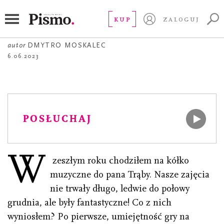
OPOWIADANIE
Dada
KUP
ZALOGUJ
autor
DMYTRO MOSKALEC
6.06.2023
POSŁUCHAJ
W
zeszłym roku chodziłem na kółko
muzyczne do pana Trąby. Nasze zajęcia
nie trwały długo, ledwie do połowy
grudnia, ale były fantastyczne! Co z nich
wyniosłem? Po pierwsze, umiejętność gry na