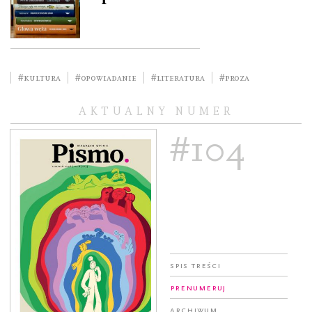
#kultura
#opowiadanie
#literatura
#Proza
AKTUALNY NUMER
#104
Spis treści
Prenumeruj
Archiwum