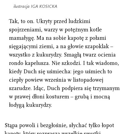
ilustracja IGA KOSICKA
Tak, to on. Ukryty przed ludzkimi
spojrzeniami, warzy w potężnym kotle
mamałygę. Ma na sobie kapotę z połami
sięgającymi ziemi, a na głowie szapoklak –
wszystko z kukurydzy. Smagłą twarz ocienia
rondo kapelusza. Nie szkodzi. I tak wiadomo,
kiedy Duch się uśmiecha: jego uśmiech to
ciepły powiew września w listopadowej
szarudze. Idąc, Duch podpiera się trzymanym
w prawej dłoni kosturem – grubą i mocną
łodygą kukurydzy.
Stąpa powoli i bezgłośnie, słychać tylko łopot
kapoty, który rozprasza wszelkie smutki.