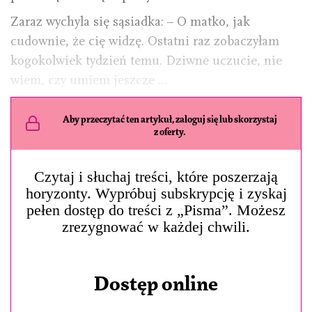
Zaraz wychyla się sąsiadka: – O matko, jak
cudownie, że cię widzę. Ostatni raz zobaczyłam
kogokolwiek tydzień temu. Dziwne uczucie, nie
wiem, czy umiem jeszcze …
Aby przeczytać ten artykuł, zaloguj się lub skorzystaj
z oferty.
Czytaj i słuchaj treści, które poszerzają
horyzonty. Wypróbuj subskrypcję i zyskaj
pełen dostęp do treści z „Pisma”. Możesz
zrezygnować w każdej chwili.
Dostęp online