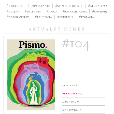
#kultura
#opowiadanie
#Sylwia Chutnik
#apokalipsa
#Polska
#dziennik
#Proza
#kwarantanna
#COVID-19
#Koronawirus
#pandemia
#epidemia
#izolacja
AKTUALNY NUMER
#104
Spis treści
Prenumeruj
Archiwum
Darowizna