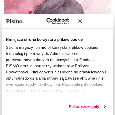
Niniejsza strona korzysta z plików cookie
Strona magazynpismo.pl korzysta z plików cookies i
technologii pokrewnych. Administratorem
przetwarzanych danych osobowych jest Fundacja
PISMO oraz jej partnerzy wskazani w Polityce
Prywatności. Pliki cookies niezbędne do prawidłowego i
optymalnego działania strony są zawsze aktywne i nie
wymagają zgody użytkownika. Pozostałe pliki cookies i
Z PISMEM U...
technologie pokrewne są używane w celach:
Lidia Morawska. Fizyczka na froncie
funkcjonalnych, analitycznych, marketingowych oraz
walki z pandemią
prezentowania spersonalizowanych treści. Wyrażając
Pokaż szczegóły
dobrowolną zgodę na pliki cookies i technologie
JULIA LACHOWICZ-NOWIŃSKA