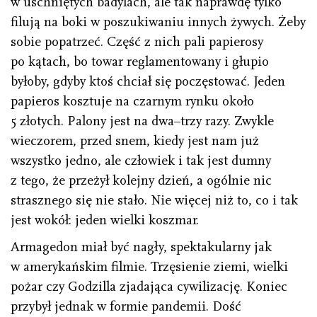
w uschniętych badylach, ale tak naprawdę tylko
filują na boki w poszukiwaniu innych żywych. Żeby
sobie popatrzeć. Część z nich pali papierosy
po kątach, bo towar reglamentowany i głupio
byłoby, gdyby ktoś chciał się poczęstować. Jeden
papieros kosztuje na czarnym rynku około
5 złotych. Palony jest na dwa–trzy razy. Zwykle
wieczorem, przed snem, kiedy jest nam już
wszystko jedno, ale człowiek i tak jest dumny
z tego, że przeżył kolejny dzień, a ogólnie nic
strasznego się nie stało. Nie więcej niż to, co i tak
jest wokół: jeden wielki koszmar.
Armagedon miał być nagły, spektakularny jak
w amerykańskim filmie. Trzęsienie ziemi, wielki
pożar czy Godzilla zjadająca cywilizację. Koniec
przybył jednak w formie pandemii. Dość