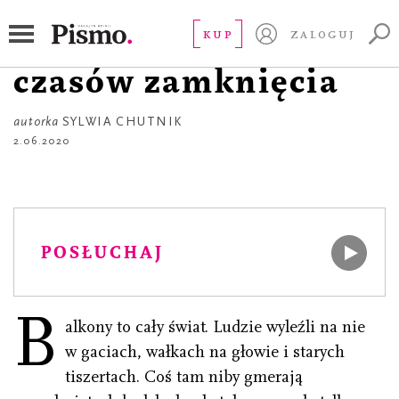
OPOWIADANIE
Pandemino. Dziennik
KUP
ZALOGUJ
czasów zamknięcia
autorka
SYLWIA CHUTNIK
2.06.2020
POSŁUCHAJ
B
alkony to cały świat. Ludzie wyleźli na nie
w gaciach, wałkach na głowie i starych
tiszertach. Coś tam niby gmerają