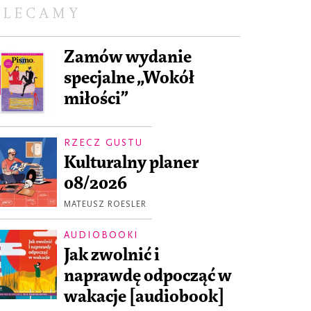
OLECAMY
Zamów wydanie
specjalne „Wokół
miłości”
RZECZ GUSTU
Kulturalny planer
08/2026
MATEUSZ ROESLER
AUDIOBOOKI
Jak zwolnić i
naprawdę odpocząć w
wakacje [audiobook]