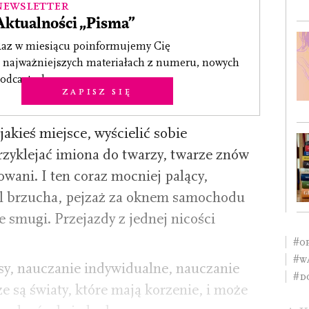
Newsletter
Aktualności „Pisma”
az w miesiącu poinformujemy Cię
 najważniejszych materiałach z numeru, nowych
odcastach.
Zapisz się
akieś miejsce, wyścielić sobie
zyklejać imiona do twarzy, twarze znów
wani. I ten coraz mocniej palący,
l brzucha, pejzaż za oknem samochodu
 smugi. Przejazdy z jednej nicości
#o
#w
sy, nauczanie indywidual­ne, nauczanie
#d
 są światy, które mają korzenie, i może