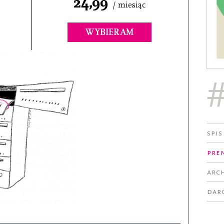
24,99
/ miesiąc
WYBIERAM
Spis
Pre
Arc
Dar