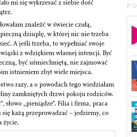
ło mi się wykrzesać z siebie dość
P
ątrz.
łowałam znaleźć w świecie czułą,
pieczną dziuplę, w której nic nie trzeba
ieć. A jeśli trzeba, to wypełniać swoje
wiązki z wdziękiem własnej intencji. Być
eczną, być uśmiechniętą, nie zajmować
im istnieniem zbyt wiele miejsca.
stwo razy, a o powodach tego wiedziałam
zeliny zamkniętych drzwi pokoju rodziców.
, słowo „pieniądze”. Filia i firma, praca
 się każą przeprowadzać – jedziemy, co
 życie.