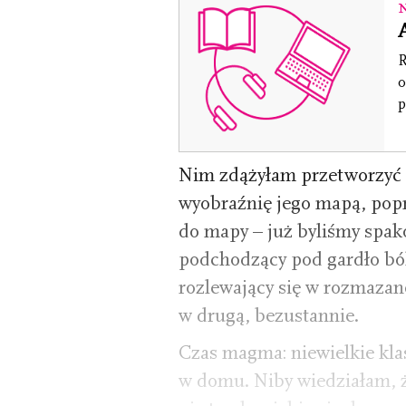
R
o
p
Nim zdążyłam przetworzyć j
wyobraźnię jego mapą, popr
do mapy – już byliśmy spako
podchodzący pod gardło bó
rozlewający się w rozmazane
w drugą, bezustannie.
Czas magma: niewielkie kla
w domu. Niby wiedziałam, że