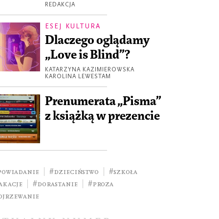
REDAKCJA
ESEJ KULTURA
Dlaczego oglądamy
„Love is Blind”?
KATARZYNA KAZIMIEROWSKA
KAROLINA LEWESTAM
Prenumerata „Pisma”
z książką w prezencie
powiadanie
#dzieciństwo
#szkoła
akacje
#dorastanie
#Proza
ojrzewanie