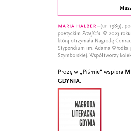
Mas
Maria Halber
–(ur. 1989), p
poetyckim
Przejścia
. W 2023 roku
którą otrzymała Nagrodę Conrada
Stypendium im. Adama Włodka 
Szymborskiej. Współtworzy kolek
Prozę w „Piśmie" wspiera
Mi
GDYNIA
.