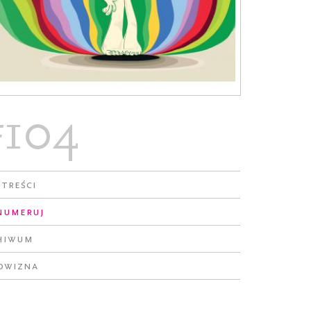
#104
 treści
numeruj
hiwum
owizna