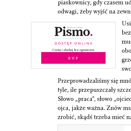
piaskownicy, gdy czasem uda
odwagi, żeby wyjść na zewn
Usi
bez
mus
DOSTĘP ONLINE
obo
Czytaj i słuchaj bez ograniczeń.
Kup
grz
swo
Przeprowadzaliśmy się mnó
tyle, ile przepuszczały szc
Słowo „praca”, słowo „ojciec”
ojca, jakże ważna. Znów mu
zrobić, skądś trzeba mieć na