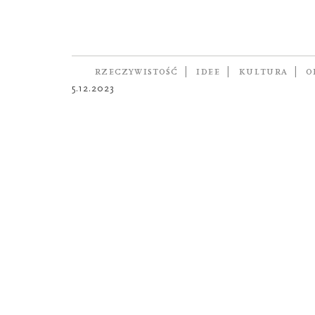
OPOWIADANIE
Strużki
autorka
MARIA HALBER
RZECZYWISTOŚĆ
IDEE
KULTURA
O
5.12.2023