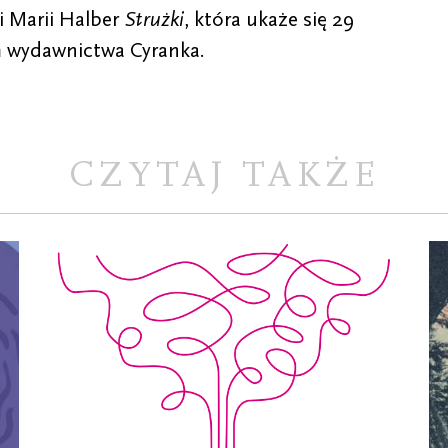
i Marii Halber
Strużki
, która ukaże się 29
m wydawnictwa Cyranka.
CZYTAJ TAKŻE