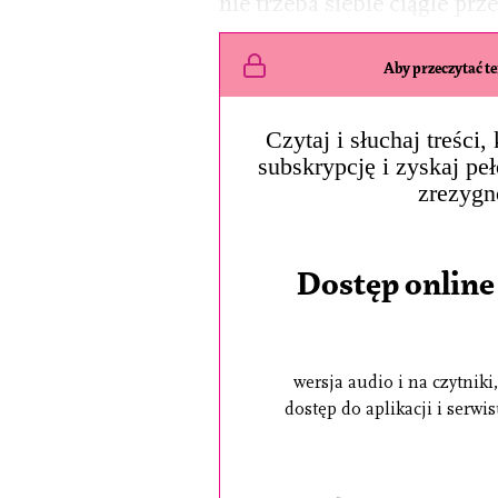
nie trzeba siebie ciągle prz
Aby przeczytać ten
Czytaj i słuchaj treści
subskrypcję i zyskaj pe
zrezygn
Dostęp online
wersja audio i na czytniki,
dostęp do aplikacji i serwi