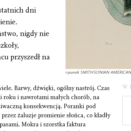
statnich dni
ienie.
ństwo, nigdy nie
zkoły,
cu przyszedł na
rysunek SMITHSONIAN AMERICAN
W
ele. Barwy, dźwięki, ogólny nastrój. Czas
 roku i nawrotami małych chorób, na
ziwaczną konsekwencją. Poranki pod
rzez żaluzje promienie słońca, co kładły
 pasami. Mokra i szorstka faktura