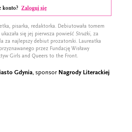
z konto?
Zaloguj się
oetka, pisarka, redaktorka. Debiutowała tomem
 ukazała się jej pierwsza powieść
Strużki
, za
 za najlepszy debiut prozatorski. Laureatka
przyznawanego przez Fundację Wisławy
tyw Girls and Queers to the Front.
asto Gdynia
, sponsor
Nagrody Literackiej