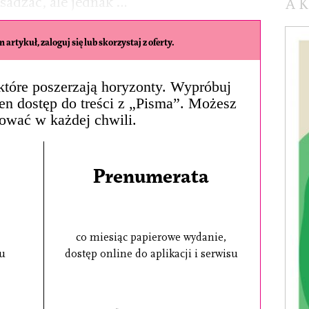
esadzać, ale jednak …
A
 artykuł, zaloguj się lub skorzystaj z oferty.
, które poszerzają horyzonty. Wypróbuj
łen dostęp do treści z „Pisma”. Możesz
ować w każdej chwili.
Prenumerata
co miesiąc papierowe wydanie,
su
dostęp online do aplikacji i serwisu