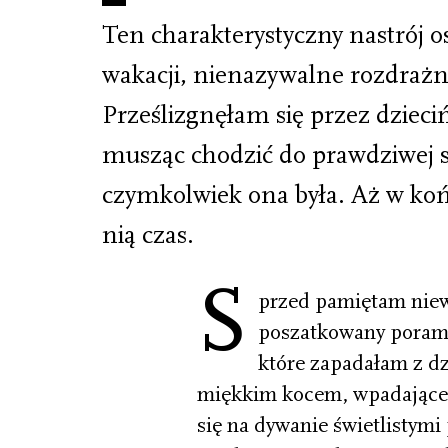
Ten charakterystyczny nastrój o
wakacji, nienazywalne rozdrażn
Prześlizgnęłam się przez dzieci
musząc chodzić do prawdziwej s
czymkolwiek ona była. Aż w koń
nią czas.
S
przed pamiętam niewi
poszatkowany porami
które zapadałam z d
miękkim kocem, wpadające p
się na dywanie świetlistymi