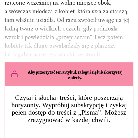
rzucone wcześniej na wolne miejsce obok,
a wówczas młodsza z kobiet, która szła za starszą,
tam właśnie usiadła. Od razu zwrócił uwagę na jej
ładną twarz o wielkich oczach, gdy podniosła
wzrok i powiedziała „przepraszam”. Lecz potem
kobiety tak długo oswabadzały się z płaszczy
i ściągały uparte rękawiczki, że stracił …
Aby przeczytać ten artykuł, zaloguj się lub skorzystaj
z oferty.
Czytaj i słuchaj treści, które poszerzają
horyzonty. Wypróbuj subskrypcję i zyskaj
pełen dostęp do treści z „Pisma”. Możesz
zrezygnować w każdej chwili.