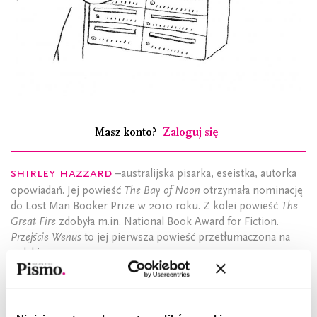
Masz konto?
Zaloguj się
Shirley Hazzard
–australijska pisarka, eseistka, autorka
opowiadań. Jej powieść
The Bay of Noon
otrzymała nominację
do Lost Man Booker Prize w 2010 roku. Z kolei powieść
The
Great Fire
zdobyła m.in. National Book Award for Fiction.
Przejście Wenus
to jej pierwsza powieść przetłumaczona na
polski.
Fragment pochodzi z powieści
Przejście Wenus
, która
w przekładzie Agnieszki Wilgi ukaże się 12 sierpnia