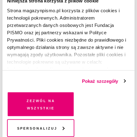
Niniejsza strona korzysta z plików cookie
nakładem wydawnictwa W.A.B.
Strona magazynpismo.pl korzysta z plików cookies i
technologii pokrewnych. Administratorem
przetwarzanych danych osobowych jest Fundacja
PISMO oraz jej partnerzy wskazani w Polityce
CZYTAJ TAKŻE
Prywatności. Pliki cookies niezbędne do prawidłowego i
optymalnego działania strony są zawsze aktywne i nie
wymagają zgody użytkownika. Pozostałe pliki cookies i
technologie pokrewne są używane w celach:
funkcjonalnych, analitycznych, marketingowych oraz
prezentowania spersonalizowanych treści. Wyrażając
Pokaż szczegóły
dobrowolną zgodę na pliki cookies i technologie
pokrewne, zgadzasz się na przechowywanie informacji
na Twoim urządzeniu końcowym lub dostęp do niego i
Zezwól na
przetwarzanie danych. Zgodę na wszystkie lub niektóre
wszystkie
pliki cookies i technologie pokrewne możesz w każdej
chwili wycofać lub ponowić w zakładce "Ustawienia
plików cookie". Wycofanie zgody nie wpływa na
Spersonalizuj
legalność przetwarzania danych przed jej wycofaniem