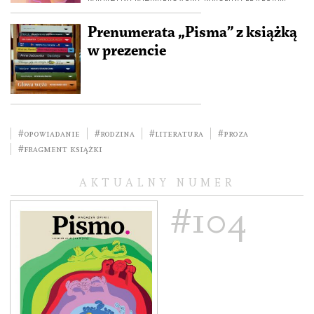
Prenumerata „Pisma” z książką
w prezencie
#opowiadanie
#rodzina
#literatura
#Proza
#fragment książki
AKTUALNY NUMER
#104