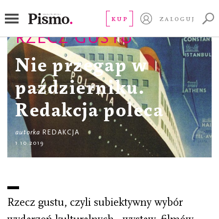
KUP
ZALOGUJ
RZECZ GUSTU
Nie przegap w
październiku.
Redakcja poleca
autorka
REDAKCJA
1.10.2019
Rzecz gustu, czyli subiektywny wybór