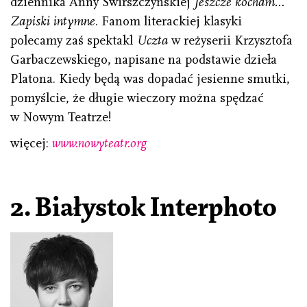
dziennika Anny Świrszczyńskiej
Jeszcze kocham…
Zapiski intymne
. Fanom literackiej klasyki
polecamy zaś spektakl
Uczta
w reżyserii Krzysztofa
Garbaczewskiego, napisane na podstawie dzieła
Platona. Kiedy będą was dopadać jesienne smutki,
pomyślcie, że długie wieczory można spędzać
w Nowym Teatrze!
więcej:
www.nowyteatr.org
2.
Białystok Interphoto