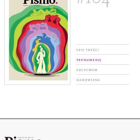
Spis treści
Prenumeruj
Archiwum
Darowizna