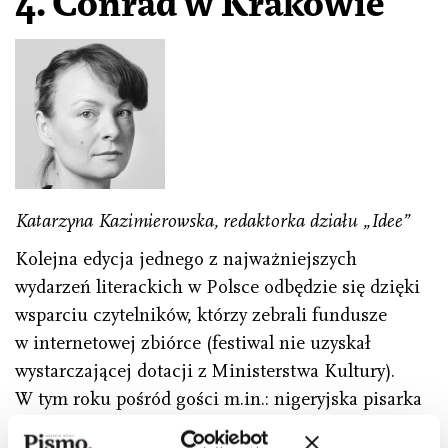
4.
Conrad w Krakowie
Katarzyna Kazimierowska, redaktorka działu „Idee”
Kolejna edycja jednego z najważniejszych
wydarzeń literackich w Polsce odbędzie się dzięki
wsparciu czytelników, którzy zebrali fundusze
w internetowej zbiórce (festiwal nie uzyskał
wystarczającej dotacji z Ministerstwa Kultury).
W tym roku pośród gości m.in.: nigeryjska pisarka
Chimamanda Ngozi Adichie, Dmitrij Bykow,