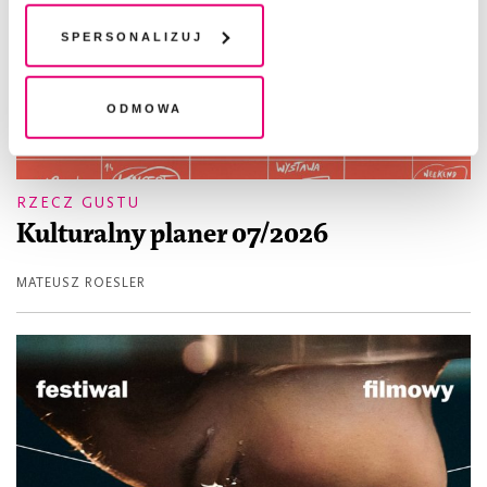
chwili wycofać lub ponowić w zakładce "Ustawienia
plików cookie". Wycofanie zgody nie wpływa na
Spersonalizuj
legalność przetwarzania danych przed jej wycofaniem
Odmowa
RZECZ GUSTU
Kulturalny planer 07/2026
MATEUSZ ROESLER