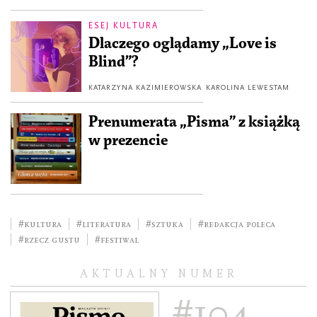
ESEJ KULTURA
Dlaczego oglądamy „Love is
Blind”?
KATARZYNA KAZIMIEROWSKA
KAROLINA LEWESTAM
Prenumerata „Pisma” z książką
w prezencie
#kultura
#literatura
#sztuka
#redakcja poleca
#rzecz gustu
#festiwal
AKTUALNY NUMER
#104