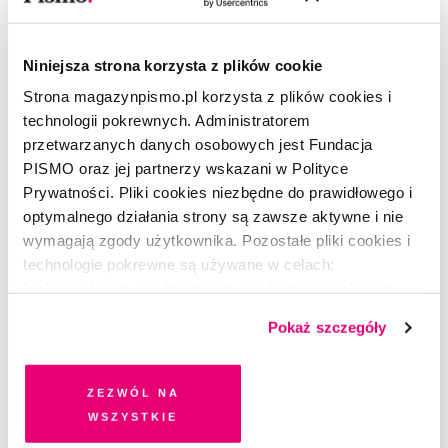
Marek Bieńczyk, Olga Drenda, Didier Eribon
i Piotr Paziński. W programie również panele
dyskusyjne, Lekcje Czytania i pokazy filmów.
Niniejsza strona korzysta z plików cookie
Strona magazynpismo.pl korzysta z plików cookies i
więcej:
www.conradfestival.pl
technologii pokrewnych. Administratorem
przetwarzanych danych osobowych jest Fundacja
PISMO oraz jej partnerzy wskazani w Polityce
Prywatności. Pliki cookies niezbędne do prawidłowego i
CZYTAJ TAKŻE
optymalnego działania strony są zawsze aktywne i nie
wymagają zgody użytkownika. Pozostałe pliki cookies i
technologie pokrewne są używane w celach:
funkcjonalnych, analitycznych, marketingowych oraz
prezentowania spersonalizowanych treści. Wyrażając
Pokaż szczegóły
dobrowolną zgodę na pliki cookies i technologie
pokrewne, zgadzasz się na przechowywanie informacji
na Twoim urządzeniu końcowym lub dostęp do niego i
Zezwól na
przetwarzanie danych. Zgodę na wszystkie lub niektóre
wszystkie
pliki cookies i technologie pokrewne możesz w każdej