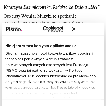
Katarzyna Kazimierowska, Redaktorka Działu „Idee”
Osobisty Wymiar Muzyki to spotkanie
o charakterze warsztatu, podczas którego
uczestnicy dowiedzą się m.in. czym jest dysonans
poznawczy w audio, czyli dlaczego słyszymy więcej,
niż możemy usłyszeć, i z jakiego powodu podoba
Niniejsza strona korzysta z plików cookie
nam się muzyka, która nam się podoba? Nie
Strona magazynpismo.pl korzysta z plików cookies i
zabraknie też zagadnienia dotyczącego
technologii pokrewnych. Administratorem
muzykoterapii oraz analizy tego, co nauka ma
przetwarzanych danych osobowych jest Fundacja
wspólnego z muzyką. Uwaga: obowiązują zapisy.
PISMO oraz jej partnerzy wskazani w Polityce
Spotkanie odbędzie się 30 stycznia w Próba Cafe.
Prywatności. Pliki cookies niezbędne do prawidłowego i
optymalnego działania strony są zawsze aktywne i nie
wymagają zgody użytkownika. Pozostałe pliki cookies i
technologie pokrewne są używane w celach:
funkcjonalnych, analitycznych, marketingowych oraz
prezentowania spersonalizowanych treści. Wyrażając