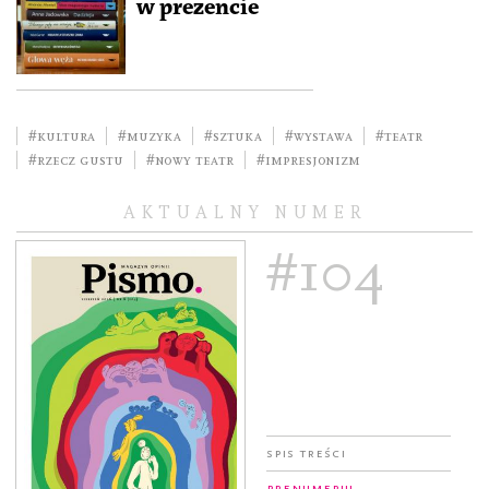
w prezencie
#kultura
#muzyka
#sztuka
#wystawa
#teatr
#rzecz gustu
#Nowy Teatr
#impresjonizm
AKTUALNY NUMER
#104
Spis treści
Prenumeruj