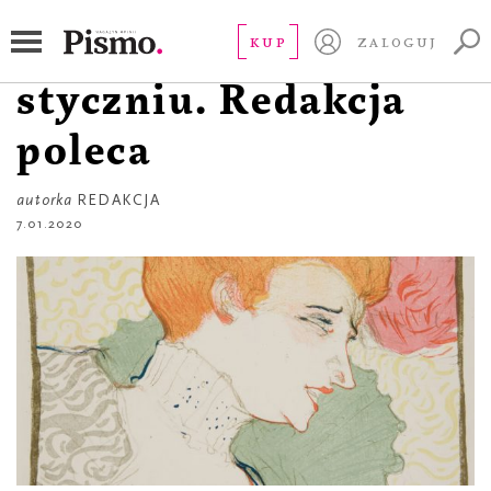
RZECZ GUSTU
Nie przegap w
KUP
ZALOGUJ
styczniu. Redakcja
poleca
autorka
REDAKCJA
7.01.2020