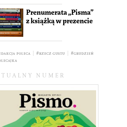
Prenumerata „Pisma”
z książką w prezencie
edakcja poleca
#rzecz gustu
#grudzień
olecajka
KTUALNY NUMER