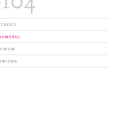
#104
 treści
numeruj
hiwum
owizna