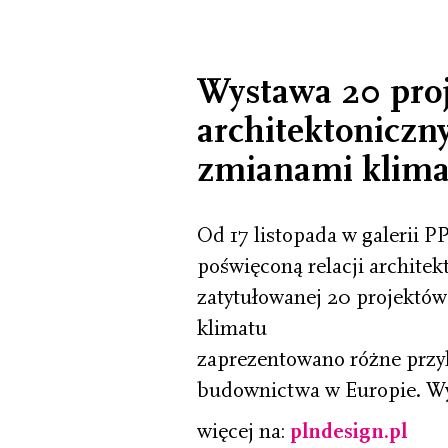
Wystawa 20 pro
architektoniczn
zmianami klimat
Od 17 listopada w galerii
poświęconą relacji architekt
zatytułowanej 20 projektów
klimatu
zaprezentowano różne przy
budownictwa w Europie. Wy
więcej na:
pln
d
esign.pl