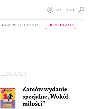
ZALOGUJ
PISMO DO SŁUCHANIA
PRENUMERATA
OLECAMY
Zamów wydanie
specjalne „Wokół
miłości”