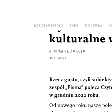
RZECZ GUSTU
Redakcja p
wydarzenia
RZECZYWISTOŚĆ
IDEE
KULTURA
O
kulturalne 
autorka
REDAKCJA
25.11.2022
Rzecz gustu, czyli subiekt
zespół „Pisma” poleca Czy
w grudniu 2022 roku.
Od nowego roku nasze polece