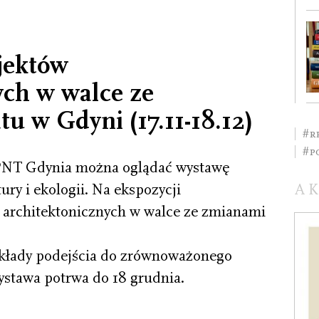
jektów
ych w walce ze
u w Gdyni (17.11-18.12)
#r
#p
 PPNT Gdynia można oglądać wystawę
ury i ekologii. Na ekspozycji
A
 architektonicznych w walce ze zmianami
kłady podejścia do zrównoważonego
stawa potrwa do 18 grudnia.