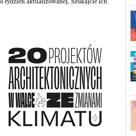
co tydzień aktualizowanej. Szukajcie ich