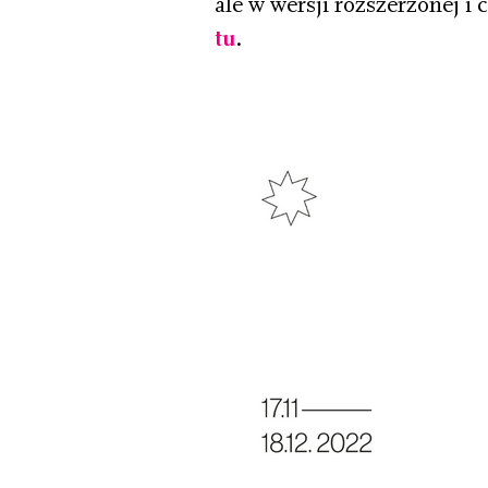
ale w wersji rozszerzonej i 
tu
.