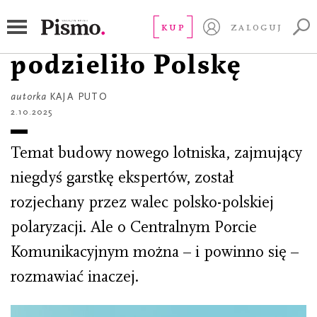
STUDIUM
CPK: lotnisko, które
KUP
ZALOGUJ
podzieliło Polskę
autorka
KAJA PUTO
2.10.2025
Temat budowy nowego lotniska, zajmujący
niegdyś garstkę ekspertów, został
rozjechany przez walec polsko-polskiej
polaryzacji. Ale o Centralnym Porcie
Komunikacyjnym można – i powinno się –
rozmawiać inaczej.