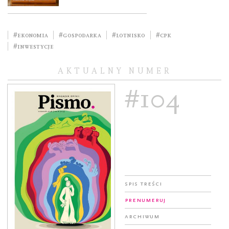
#ekonomia
#gospodarka
#lotnisko
#cpk
#inwestycje
AKTUALNY NUMER
#104
Spis treści
Prenumeruj
Archiwum