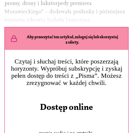
promy, drony i lukstorpedy premiera
Morawieckiego” – dodawała posłanka i późniejsza
ministra zdrowia Izabela Leszczyna, …
Aby przeczytać ten artykuł, zaloguj się lub skorzystaj
z oferty.
Czytaj i słuchaj treści, które poszerzają
horyzonty. Wypróbuj subskrypcję i zyskaj
pełen dostęp do treści z „Pisma”. Możesz
zrezygnować w każdej chwili.
Dostęp online