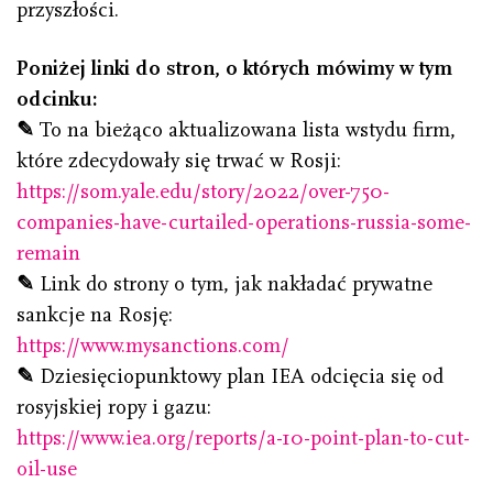
przyszłości.
Poniżej linki do stron, o których mówimy w tym
odcinku:
✎
To na bieżąco aktualizowana lista wstydu firm,
które zdecydowały się trwać w Rosji:
https://som.yale.edu/story/2022/over-750-
companies-have-curtailed-operations-russia-some-
remain
✎
Link do strony o tym, jak nakładać prywatne
sankcje na Rosję:
https://www.mysanctions.com/
✎
Dziesięciopunktowy plan IEA odcięcia się od
rosyjskiej ropy i gazu:
https://www.iea.org/reports/a-10-point-plan-to-cut-
oil-use