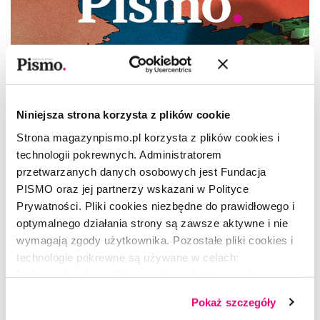
Niniejsza strona korzysta z plików cookie
Strona magazynpismo.pl korzysta z plików cookies i
technologii pokrewnych. Administratorem
przetwarzanych danych osobowych jest Fundacja
PISMO oraz jej partnerzy wskazani w Polityce
Prywatności. Pliki cookies niezbędne do prawidłowego i
optymalnego działania strony są zawsze aktywne i nie
wymagają zgody użytkownika. Pozostałe pliki cookies i
technologie pokrewne są używane w celach:
Gra wstępna
funkcjonalnych, analitycznych, marketingowych oraz
prezentowania spersonalizowanych treści. Wyrażając
Pokaż szczegóły
PAWEŁ SMARDZEWSKI
dobrowolną zgodę na pliki cookies i technologie