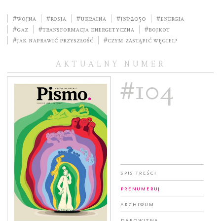
#wojna
#Rosja
#Ukraina
#JNP2050
#energia
#gaz
#transformacja energetyczna
#bojkot
#jak naprawić przyszłość
#Czym zastąpić węgiel?
AKTUALNY NUMER
#104
Spis treści
Prenumeruj
Archiwum
Darowizna