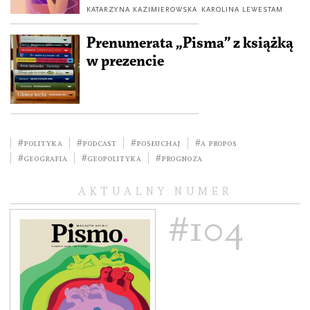
KATARZYNA KAZIMIEROWSKA
KAROLINA LEWESTAM
Prenumerata „Pisma” z książką
w prezencie
#polityka
#podcast
#posłuchaj
#a propos
#geografia
#geopolityka
#prognoza
AKTUALNY NUMER
#104