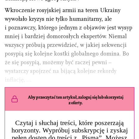
Wkroczenie rosyjskiej armii na teren Ukrainy
wywołało kryzys nie tylko humanitarny, ale
i poznawczy, którego jednym z objawów jest wysyp
mniej i bardziej domorosłych ekspertów. Niemal
wszyscy próbują przewidzieć, w jakiej sekwencji
posypią się kolejne kostki globalnego domina. Bo
że się posypią, możemy być raczej pewni –
wystarczy spojrzeć na bijącą kolejne rekordy
inflację, …
Aby przeczytać ten artykuł, zaloguj się lub skorzystaj
z oferty.
Czytaj i słuchaj treści, które poszerzają
horyzonty. Wypróbuj subskrypcję i zyskaj
pełen dostęp do treści z „Pisma”. Możesz