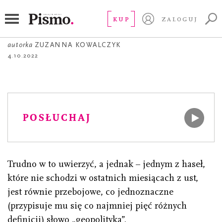
À PROPOS
À propos geopolityki
KUP
ZALOGUJ
autorka
ZUZANNA KOWALCZYK
4.10.2022
POSŁUCHAJ
Trudno w to uwierzyć, a jednak – jednym z haseł,
które nie schodzi w ostatnich miesiącach z ust,
jest równie przebojowe, co jednoznaczne
(przypisuje mu się co najmniej pięć różnych
definicji) słowo „geopolityka”.