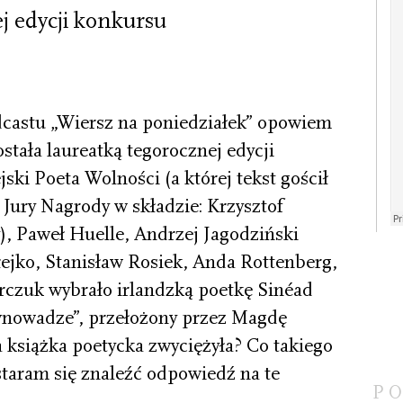
j edycji konkursu
castu „Wiersz na poniedziałek” opowiem
ostała laureatką tegorocznej edycji
ski Poeta Wolności (a której tekst gościł
Jury Nagrody w składzie: Krzysztof
, Paweł Huelle, Andrzej Jagodziński
łejko, Stanisław Rosiek, Anda Rottenberg,
arczuk wybrało irlandzką poetkę Sinéad
ównowadze”, przełożony przez Magdę
 książka poetycka zwyciężyła? Co takiego
staram się znaleźć odpowiedź na te
P