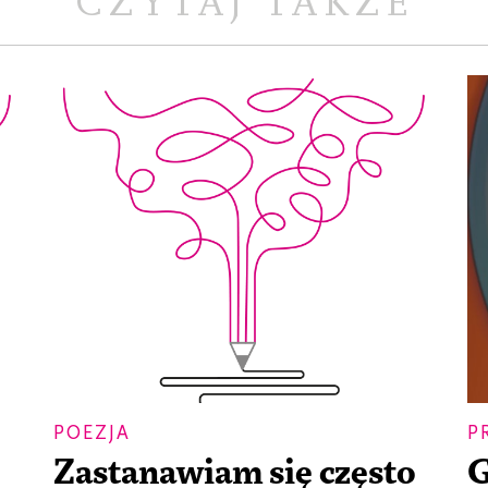
CZYTAJ TAKŻE
POEZJA
P
Zastanawiam się często
G