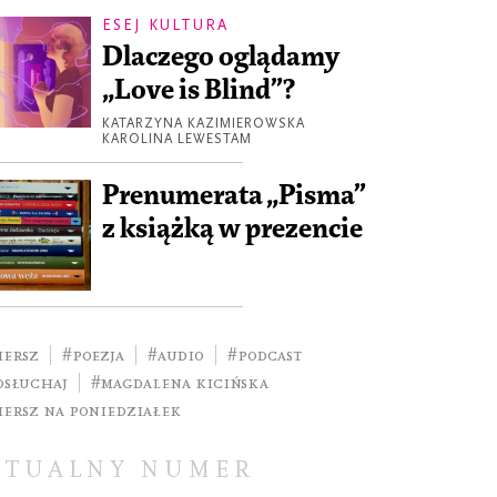
ESEJ KULTURA
Dlaczego oglądamy
„Love is Blind”?
KATARZYNA KAZIMIEROWSKA
KAROLINA LEWESTAM
Prenumerata „Pisma”
z książką w prezencie
iersz
#poezja
#audio
#podcast
osłuchaj
#Magdalena Kicińska
iersz na poniedziałek
KTUALNY NUMER