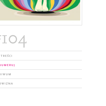
#104
 treści
numeruj
hiwum
owizna