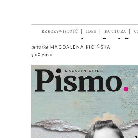
WIERSZ NA PONIEDZIAŁEK
Poetka wolności
Zielonej Wyspy
RZECZYWISTOŚĆ
IDEE
KULTURA
O
autorka
MAGDALENA KICIŃSKA
3.08.2020