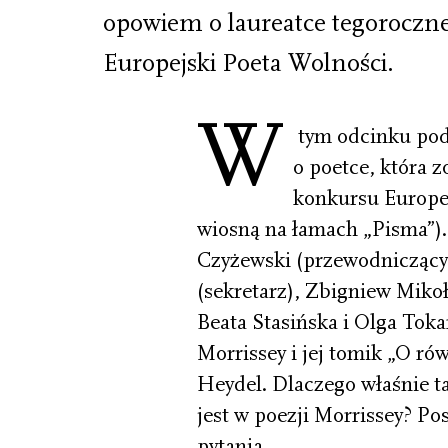
opowiem o laureatce tegoroczne
Europejski Poeta Wolności.
W
tym odcinku pod
o poetce, która z
konkursu Europej
wiosną na łamach „Pisma”). 
Czyżewski (przewodniczący)
(sekretarz), Zbigniew Miko
Beata Stasińska i Olga Tok
Morrissey i jej tomik „O r
Heydel. Dlaczego właśnie ta
jest w poezji Morrissey? Po
pytania.