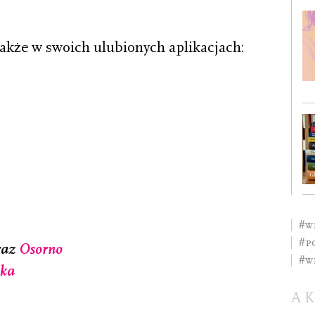
akże w swoich ulubionych aplikacjach:
#w
#p
raz
Osorno
#w
ska
A