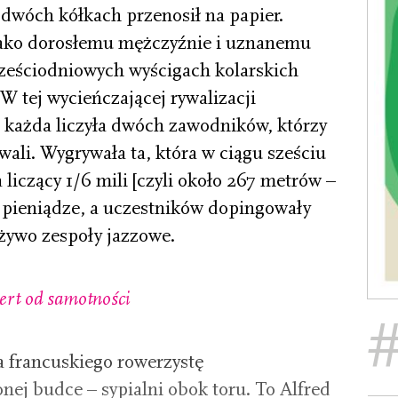
a dwóch kółkach przenosił na papier.
jako dorosłemu mężczyźnie i uznanemu
sześciodniowych wyścigach kolarskich
 tej wycieńczającej rywalizacji
, każda liczyła dwóch zawodników, którzy
wali. Wygrywała ta, która w ciągu sześciu
 liczący 1/6 mili [czyli około 267 metrów –
ły pieniądze, a uczestników dopingowały
 żywo zespoły jazzowe.
ert od samotności
 francuskiego rowerzystę
ej budce – sypialni obok toru. To Alfred