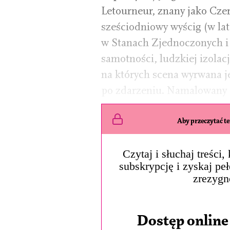
Letourneur, znany jako Cze
sześciodniowy wyścig (w la
w Stanach Zjednoczonych i
samotności, ludzkiej izolacji
na których scena wyrwana je
po zdarzeniu. Namalowany L
Aby przeczytać ten
Czytaj i słuchaj treści
subskrypcję i zyskaj pe
zrezygn
Dostęp online