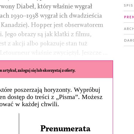
Spis
rwony Diabeł, który właśnie wygrał
tach 1930–1938 wygrał ich dwadzieścia
Pre
 Kanadzie). Hopper jest obserwatorem
Arc
. Jego obrazy są jak klatki z filmu,
Dar
st z akcji albo pokazuje stan tuż
etourneur właśnie zwyciężył. Jeszcze …
 artykuł, zaloguj się lub skorzystaj z oferty.
, które poszerzają horyzonty. Wypróbuj
łen dostęp do treści z „Pisma”. Możesz
ować w każdej chwili.
Prenumerata