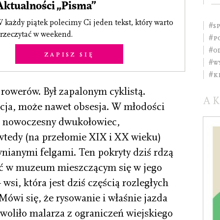
Aktualności „Pisma”
 każdy piątek polecimy Ci jeden tekst, który warto
#s
rzeczytać w weekend.
#p
#O
Zapisz się
#W
#k
rowerów. Był zapalonym cyklistą.
A
acja, może nawet obsesja. W młodości
le nowoczesny dwukołowiec,
tedy (na przełomie XIX i XX wieku)
nianymi felgami. Ten pokryty dziś rdzą
ć w muzeum mieszczącym się w jego
i, która jest dziś częścią rozległych
ówi się, że rysowanie i właśnie jazda
woliło malarza z ograniczeń wiejskiego