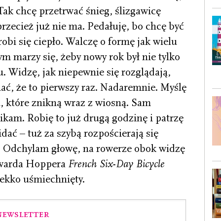
Tak chcę przetrwać śnieg, ślizgawicę
przecież już nie ma. Pedałuję, bo chcę być
robi się ciepło. Walczę o formę jak wielu
m marzy się, żeby nowy rok był nie tylko
. Widzę, jak niepewnie się rozglądają,
ać, że to pierwszy raz. Nadaremnie. Myślę
u, które znikną wraz z wiosną. Sam
ikam. Robię to już drugą godzinę i patrzę
dać – tuż za szybą rozpościerają się
. Odchylam głowę, na rowerze obok widzę
dwarda Hoppera
French Six-Day Bicycle
 lekko uśmiechnięty.
Newsletter