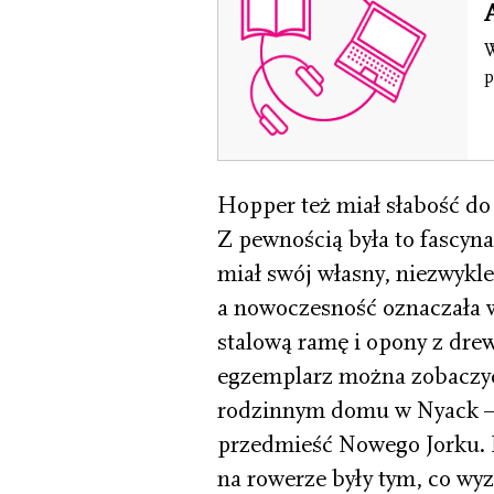
W
p
Hopper też miał słabość do 
Z pewnością była to fascyn
miał swój własny, niezwyk
a nowoczesność oznaczała w
stalową ramę i opony z drew
egzemplarz można zobaczy
rodzinnym domu w Nyack – ws
przedmieść Nowego Jorku. M
na rowerze były tym, co wyz