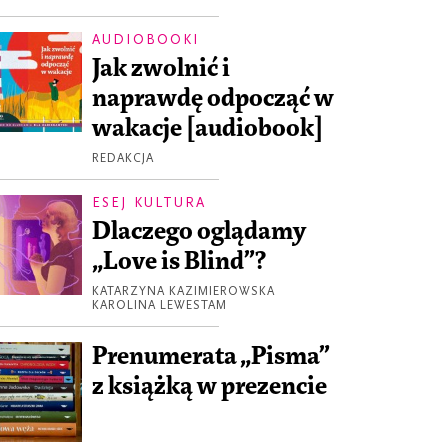
AUDIOBOOKI
Jak zwolnić i
naprawdę odpocząć w
wakacje [audiobook]
REDAKCJA
ESEJ KULTURA
Dlaczego oglądamy
„Love is Blind”?
KATARZYNA KAZIMIEROWSKA
KAROLINA LEWESTAM
Prenumerata „Pisma”
z książką w prezencie