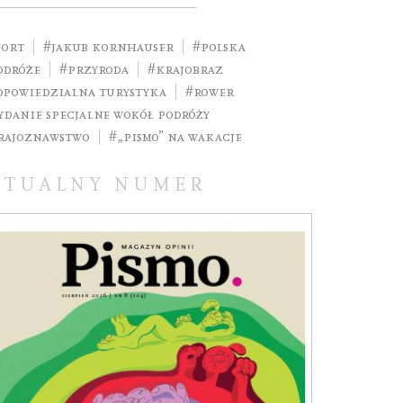
port
#Jakub Kornhauser
#Polska
odróże
#przyroda
#krajobraz
dpowiedzialna turystyka
#rower
ydanie specjalne Wokół podróży
rajoznawstwo
#„Pismo” na wakacje
KTUALNY NUMER