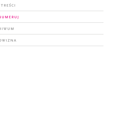
 treści
numeruj
hiwum
owizna