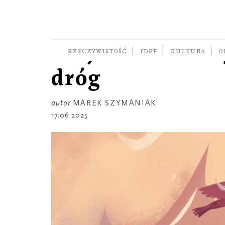
REPORTAŻ
Na rowerze. Pol
krajobraz bocz
RZECZYWISTOŚĆ
IDEE
KULTURA
O
dróg
autor
MAREK SZYMANIAK
17.06.2025