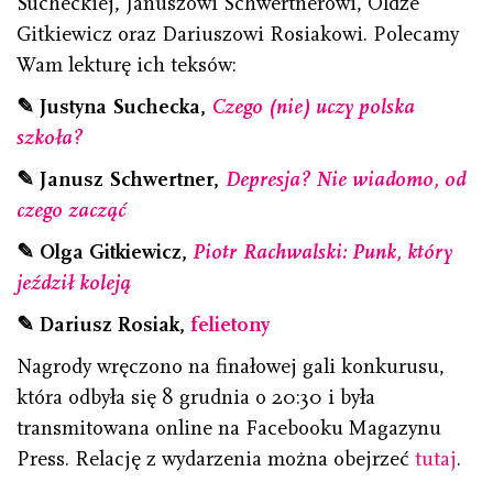
Sucheckiej, Januszowi Schwertnerowi, Oldze
Gitkiewicz oraz Dariuszowi Rosiakowi. Polecamy
Wam lekturę ich teksów:
✎
Justyna Suchecka,
Czego (nie) uczy polska
szkoła?
✎
Janusz Schwertner,
Depresja? Nie wiadomo, od
czego zacząć
✎
Olga Gitkiewicz,
Piotr Rachwalski: Punk, który
jeździł koleją
✎ Dariusz Rosiak,
felietony
Nagrody wręczono na finałowej gali konkurusu,
która odbyła się 8 grudnia o 20:30 i była
transmitowana online na Facebooku Magazynu
Press. Relację z wydarzenia można obejrzeć
tutaj
.