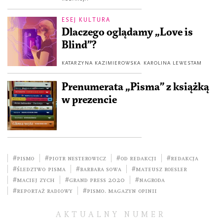
ESEJ KULTURA
Dlaczego oglądamy „Love is
Blind”?
KATARZYNA KAZIMIEROWSKA
KAROLINA LEWESTAM
Prenumerata „Pisma” z książką
w prezencie
#Pismo
#Piotr Nesterowicz
#Od redakcji
#redakcja
#śledztwo pisma
#Barbara Sowa
#Mateusz Roesler
#Maciej Zych
#Grand Press 2020
#Nagroda
#Reportaż Radiowy
#Pismo. Magazyn Opinii
AKTUALNY NUMER