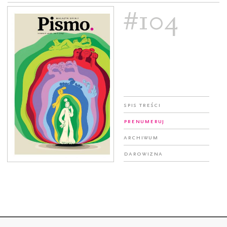
#104
Spis treści
Prenumeruj
Archiwum
Darowizna