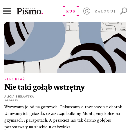
wolontariat
KUP
ZALOGUJ
REPORTAŻ
Nie taki gołąb wstrętny
ALICJA BIELAWSKA
6.05.2026
Wyzywamy je od najgorszych. Oskarżamy o roznoszenie chorób.
Usuwamy ich gniazda, czyszcząc balkony. Montujemy kolce na
gzymsach i parapetach. A przecież nie tak dawno gołębie
pozostawały na służbie u człowieka.