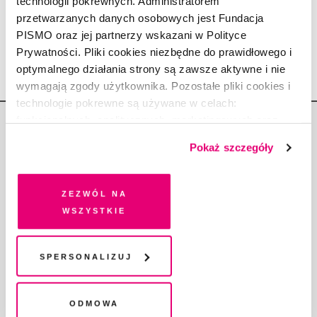
technologii pokrewnych. Administratorem
bezpiecznym seksie
przetwarzanych danych osobowych jest Fundacja
KAROLINA SULEJ
PISMO oraz jej partnerzy wskazani w Polityce
2.06.2021
Prywatności. Pliki cookies niezbędne do prawidłowego i
optymalnego działania strony są zawsze aktywne i nie
wymagają zgody użytkownika. Pozostałe pliki cookies i
technologie pokrewne są używane w celach:
funkcjonalnych, analitycznych, marketingowych oraz
prezentowania spersonalizowanych treści. Wyrażając
Pokaż szczegóły
dobrowolną zgodę na pliki cookies i technologie
pokrewne, zgadzasz się na przechowywanie informacji
Copyright © Fundacja Pismo
na Twoim urządzeniu końcowym lub dostęp do niego i
Zezwól na
przetwarzanie danych. Zgodę na wszystkie lub niektóre
wszystkie
pliki cookies i technologie pokrewne możesz w każdej
chwili wycofać lub ponowić w zakładce "Ustawienia
plików cookie". Wycofanie zgody nie wpływa na
Spersonalizuj
O „PIŚMIE”
legalność przetwarzania danych przed jej wycofaniem
ABOUT PISMO
Odmowa
FACT-CHECKING W „PIŚMIE”