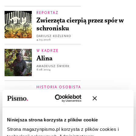
REPORTAŻ
Zwierzęta cierpią przez spór w
schronisku
DARIUSZ KOŹLENKO
4.03.2026
W KADRZE
Alina
AMADEUSZ ŚWIERK
6.08.2024
HISTORIA OSOBISTA
Urodziliśmy się dla tej wojny
KATERYNA KAŁYTKO
1.06.2022
Niniejsza strona korzysta z plików cookie
Z PISMEM U...
Strona magazynpismo.pl korzysta z plików cookies i
Chodź, opowiem ci o