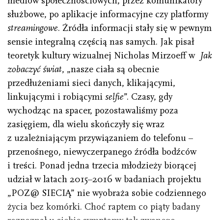
mediów społecznościowych, przez komunikatory
służbowe, po aplikacje informacyjne czy platformy
streamingowe
. Źródła informacji stały się w pewnym
sensie integralną częścią nas samych. Jak pisał
teoretyk kultury wizualnej Nicholas Mirzoeff w
Jak
zobaczyć świat
, „nasze ciała są obecnie
przedłużeniami sieci danych, klikającymi,
linkującymi i robiącymi
selfie
”. Czasy, gdy
wychodząc na spacer, pozostawaliśmy poza
zasięgiem, dla wielu skończyły się wraz
z uzależniającym przywiązaniem do telefonu –
przenośnego, niewyczerpanego źródła bodźców
i treści. Ponad jedna trzecia młodzieży biorącej
udział w latach 2015–2016 w badaniach projektu
„POZ@ SIECIĄ” nie wyobraża sobie codziennego
życia bez komórki. Choć raptem co piąty badany