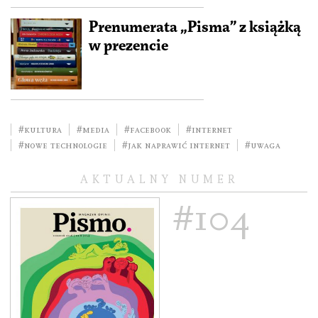
Prenumerata „Pisma” z książką
w prezencie
#kultura
#media
#facebook
#internet
#nowe technologie
#jak naprawić internet
#uwaga
AKTUALNY NUMER
#104