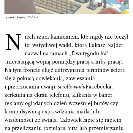
rysunki Paweł Palikot
N
iech rzuci kamieniem, kto nigdy nie toczył
tej wstydliwej walki, którą Łukasz Najder
nazwał na łamach „Dwutygodnika”
„nieustającą wojną pomiędzy pracą a niby-pracą”.
Na tym froncie chęć dotrzymania terminów ściera
się z pokusą odwlekania, zawieszania
i przerzucania uwagi:
scrollowania
Facebooka,
zerkania na ekran telefonu, klikania w baner
reklamy oglądanych dzień wcześniej butów czy
kompulsywnego sprawdzania maila lub
wiadomości ze świata. Człowiek łapie się raptem
na przeliczaniu rozmiaru buta lub przemierzaniu