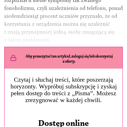
rozpoznał u siebie symptomy tak zwanego
fonoholizmu, czyli uzależnienia od telefonu, ponad
siedemdziesiąt procent uczniów przyznało, że od
korzystania z urządzenia można się uzależnić
i znają przynajmniej jedną osobę zmagającą się
z takim problemem. …
Aby przeczytać ten artykuł, zaloguj się lub skorzystaj
z oferty.
Czytaj i słuchaj treści, które poszerzają
horyzonty. Wypróbuj subskrypcję i zyskaj
pełen dostęp do treści z „Pisma”. Możesz
zrezygnować w każdej chwili.
Dostęp online