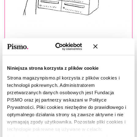
Masz konto?
Zaloguj się
Zuzanna Kowalczyk
–(ur. 1994), redaktorka prowadząca
Niniejsza strona korzysta z plików cookie
w „Piśmie”, dziennikarka, kulturoznawczyni, autorka esejów i
Strona magazynpismo.pl korzysta z plików cookies i
podcastów. Wcześniej związana z „Gazetą Wyborczą” oraz
think tankiem Przyszłość Jest Teraz. Poza „Pismem”
technologii pokrewnych. Administratorem
publikowała m.in. w „Magazynie Świątecznym”, „Gazecie
przetwarzanych danych osobowych jest Fundacja
Wyborczej”, „non/fiction” oraz Dwutygodniku.
PISMO oraz jej partnerzy wskazani w Polityce
Prywatności. Pliki cookies niezbędne do prawidłowego i
Esej ukazał się we wrześniowym numerze
optymalnego działania strony są zawsze aktywne i nie
miesięcznika "Pismo. Magazyn opinii" (09/2019)
wymagają zgody użytkownika. Pozostałe pliki cookies i
pod tytułem
Bezsenni żołnierze na froncie wojny o
technologie pokrewne są używane w celach:
uwagę
.
funkcjonalnych, analitycznych, marketingowych oraz