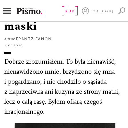
ESEJ
Czarna skóra, białe
KUP
ZALOGUJ
maski
autor
FRANTZ FANON
4.08.2020
Dobrze zrozumiałem. To była nienawiść;
nienawidzono mnie, brzydzono się mną
i pogardzano, i nie chodziło o sąsiada
z naprzeciwka ani kuzyna ze strony matki,
lecz o całą rasę. Byłem ofiarą czegoś
irracjonalnego.