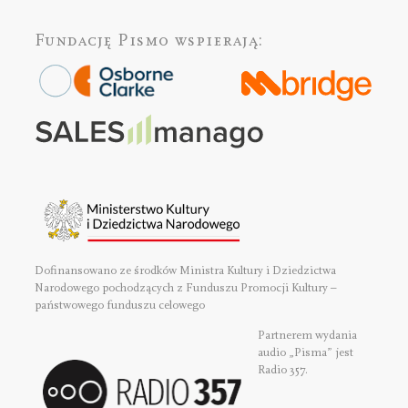
Fundację Pismo
wspierają:
Dofinansowano ze środków Ministra Kultury i Dziedzictwa
Narodowego pochodzących z Funduszu Promocji Kultury –
państwowego funduszu celowego
Partnerem wydania
audio „Pisma” jest
Radio 357.