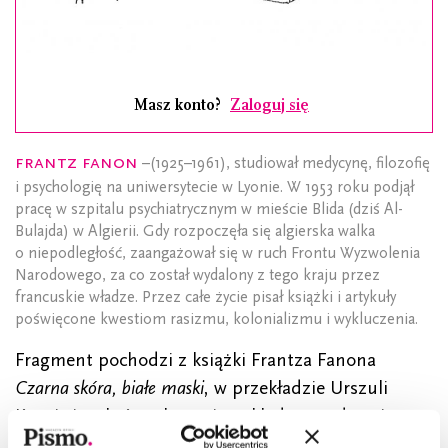
Masz konto?
Zaloguj się
Frantz Fanon
–(1925–1961), studiował medycynę, filozofię
i psychologię na uniwersytecie w Lyonie. W 1953 roku podjął
pracę w szpitalu psychiatrycznym w mieście Blida (dziś Al-
Bulajda) w Algierii. Gdy rozpoczęła się algierska walka
o niepodległość, zaangażował się w ruch Frontu Wyzwolenia
Narodowego, za co został wydalony z tego kraju przez
francuskie władze. Przez całe życie pisał książki i artykuły
poświęcone kwestiom rasizmu, kolonializmu i wykluczenia.
Fragment pochodzi z książki Frantza Fanona
Czarna skóra, białe maski
, w przekładzie Urszuli
Kropiwiec, która ukaże się nakładem wydawnictwa
Karakter 9 września 2020.