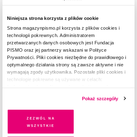
Niniejsza strona korzysta z plików cookie
Strona magazynpismo.pl korzysta z plików cookies i
CZYTAJ TAKŻE
technologii pokrewnych. Administratorem
przetwarzanych danych osobowych jest Fundacja
PISMO oraz jej partnerzy wskazani w Polityce
Prywatności. Pliki cookies niezbędne do prawidłowego i
optymalnego działania strony są zawsze aktywne i nie
wymagają zgody użytkownika. Pozostałe pliki cookies i
technologie pokrewne są używane w celach:
funkcjonalnych, analitycznych, marketingowych oraz
prezentowania spersonalizowanych treści. Wyrażając
Pokaż szczegóły
dobrowolną zgodę na pliki cookies i technologie
pokrewne, zgadzasz się na przechowywanie informacji
na Twoim urządzeniu końcowym lub dostęp do niego i
Zezwól na
przetwarzanie danych. Zgodę na wszystkie lub niektóre
wszystkie
pliki cookies i technologie pokrewne możesz w każdej