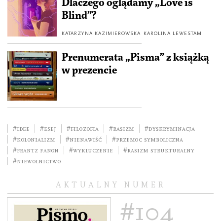
Dlaczego oglądamy „Love is
Blind”?
KATARZYNA KAZIMIEROWSKA
KAROLINA LEWESTAM
Prenumerata „Pisma” z książką
w prezencie
#idee
#esej
#filozofia
#rasizm
#dyskryminacja
#kolonializm
#nienawiść
#przemoc symboliczna
#Frantz Fanon
#wykluczenie
#rasizm strukturalny
#niewolnictwo
AKTUALNY NUMER
#104