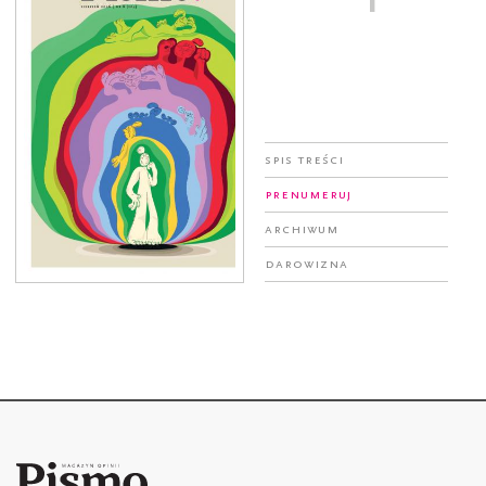
Spis treści
Prenumeruj
Archiwum
Darowizna