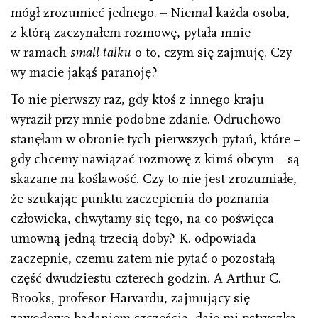
mógł zrozumieć jednego. – Niemal każda osoba,
z którą zaczynałem rozmowę, pytała mnie
w ramach
small talku
o to, czym się zajmuję. Czy
wy macie jakąś paranoję?
To nie pierwszy raz, gdy ktoś z innego kraju
wyraził przy mnie podobne zdanie. Odruchowo
stanęłam w obronie tych pierwszych pytań, które –
gdy chcemy nawiązać rozmowę z kimś obcym – są
skazane na koślawość. Czy to nie jest zrozumiałe,
że szukając punktu zaczepienia do poznania
człowieka, chwytamy się tego, na co poświęca
umowną jedną trzecią doby? K. odpowiada
zaczepnie, czemu zatem nie pytać o pozostałą
część dwudziestu czterech godzin. A Arthur C.
Brooks, profesor Harvardu, zajmujący się