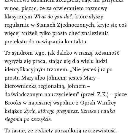
zawodowo badaniem szczęścia, daje mi pstryczka
w nos, pisząc, że za otwieraniem rozmowy
klasycznym
What do you do?
, które słyszy
regularnie w Stanach Zjednoczonych, kryje się coś
więcej aniżeli tylko prosta chęć znalezienia
pretekstu do nawiązania kontaktu.
To syndrom tego, jak daleko w naszą tożsamość
wgryzła się praca, stając się dla wielu ludzi
identyfikacyjnym trzonem. „Nie jesteś już po
prostu Mary albo Johnem; jesteś Mary –
kierowniczką regionalną, Johnem –
doświadczonym nauczycielem” (przeł. Z.K.) – pisze
Brooks w napisanej wspólnie z Oprah Winfrey
książce
Życie, którego pragniesz. Sztuka i nauka
sięgania po szczęście
.
To jasne, że etykiety porządkują rzeczywistość.