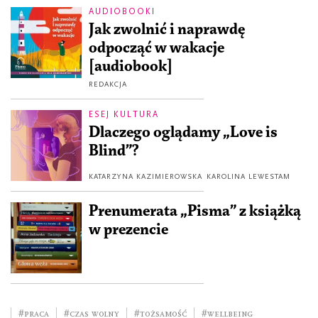
AUDIOBOOKI
Jak zwolnić i naprawdę
odpocząć w wakacje
[audiobook]
REDAKCJA
ESEJ KULTURA
Dlaczego oglądamy „Love is
Blind”?
KATARZYNA KAZIMIEROWSKA
KAROLINA LEWESTAM
Prenumerata „Pisma” z książką
w prezencie
#praca
#czas wolny
#tożsamość
#wellbeing