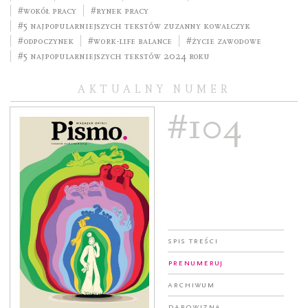
#Wokół pracy
#rynek pracy
#5 najpopularniejszych tekstów Zuzanny Kowalczyk
#odpoczynek
#work-life balance
#życie zawodowe
#5 najpopularniejszych tekstów 2024 roku
AKTUALNY NUMER
#104
Spis treści
Prenumeruj
Archiwum
Darowizna