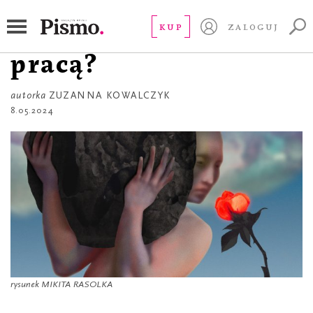
ESEJ
Czy jesteśmy swoją
KUP
ZALOGUJ
pracą?
autorka
ZUZANNA KOWALCZYK
8.05.2024
rysunek MIKITA RASOLKA