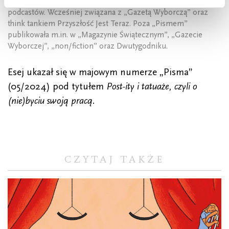
w „Piśmie”, dziennikarka, kulturoznawczyni, autorka esejów i
podcastów. Wcześniej związana z „Gazetą Wyborczą” oraz
think tankiem Przyszłość Jest Teraz. Poza „Pismem”
publikowała m.in. w „Magazynie Świątecznym”, „Gazecie
Wyborczej”, „non/fiction” oraz Dwutygodniku.
Esej ukazał się w majowym numerze „Pisma”
(05/2024) pod tytułem
Post-ity i tatuaże, czyli o
(nie)byciu swoją pracą.
CZYTAJ TAKŻE