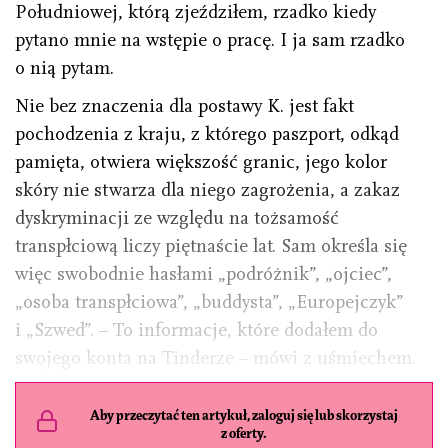
Południowej, którą zjeździłem, rzadko kiedy
pytano mnie na wstępie o pracę. I ja sam rzadko
o nią pytam.
Nie bez znaczenia dla postawy K. jest fakt
pochodzenia z kraju, z którego paszport, odkąd
pamięta, otwiera większość granic, jego kolor
skóry nie stwarza dla niego zagrożenia, a zakaz
dyskryminacji ze względu na tożsamość
transpłciową liczy piętnaście lat. Sam określa się
więc swobodnie hasłami „podróżnik”, „ojciec”,
„osoba transpłciowa”, „buddysta”, „Europejczyk”
i „Szwed”. – To informacje, które dodałem do
swojego konta na Tinderze – mówi z uśmiechem.
Aby przeczytać ten artykuł, zaloguj się lub skorzystaj
z oferty.