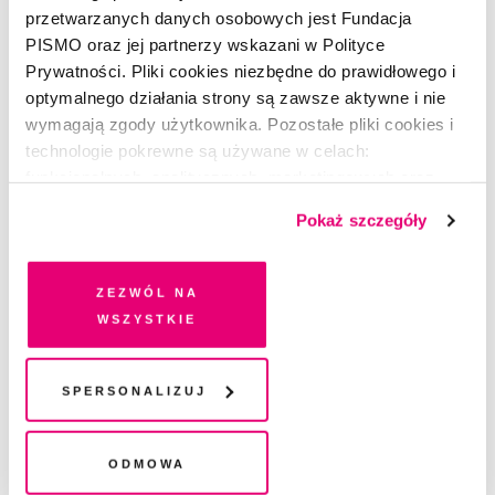
przetwarzanych danych osobowych jest Fundacja
PISMO oraz jej partnerzy wskazani w Polityce
Prywatności. Pliki cookies niezbędne do prawidłowego i
optymalnego działania strony są zawsze aktywne i nie
wymagają zgody użytkownika. Pozostałe pliki cookies i
technologie pokrewne są używane w celach:
funkcjonalnych, analitycznych, marketingowych oraz
prezentowania spersonalizowanych treści. Wyrażając
Pokaż szczegóły
dobrowolną zgodę na pliki cookies i technologie
pokrewne, zgadzasz się na przechowywanie informacji
na Twoim urządzeniu końcowym lub dostęp do niego i
Zezwól na
przetwarzanie danych. Zgodę na wszystkie lub niektóre
wszystkie
pliki cookies i technologie pokrewne możesz w każdej
chwili wycofać lub ponowić w zakładce "Ustawienia
plików cookie". Wycofanie zgody nie wpływa na
Spersonalizuj
Masz konto?
Zaloguj się
legalność przetwarzania danych przed jej wycofaniem
Odmowa
Zuzanna Kowalczyk
–(ur. 1994), redaktorka prowadząca